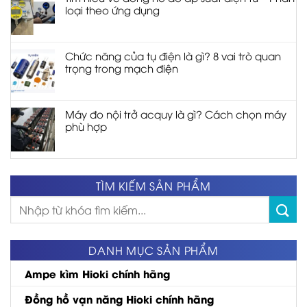
loại theo ứng dụng
Chức năng của tụ điện là gì? 8 vai trò quan
trọng trong mạch điện
Máy đo nội trở acquy là gì? Cách chọn máy
phù hợp
TÌM KIẾM SẢN PHẨM
Tìm
kiếm:
DANH MỤC SẢN PHẨM
Ampe kìm Hioki chính hãng
Đồng hồ vạn năng Hioki chính hãng