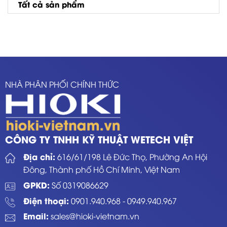
Tất cả sản phẩm
NHÀ PHÂN PHỐI CHÍNH THỨC
CÔNG TY TNHH KỸ THUẬT WETECH VIỆT
Địa chỉ:
616/61/198 Lê Đức Thọ, Phường An Hội
Đông, Thành phố Hồ Chí Minh, Việt Nam
GPKD:
Số 0319086629
Điện thoại:
0901.940.968
-
0949.940.967
Email:
sales@hioki-vietnam.vn