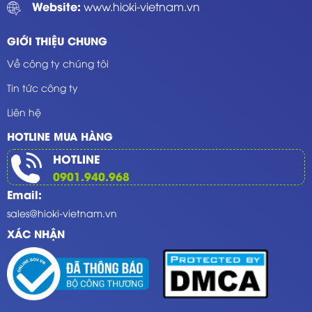
Website:
www.hioki-vietnam.vn
GIỚI THIỆU CHUNG
Về công ty chúng tôi
Tin tức công ty
Liên hệ
HOTLINE MUA HÀNG
HOTLINE
0901.940.968
Email:
sales@hioki-vietnam.vn
XÁC NHẬN