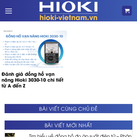
Bỏ
qua
nội
dung
Đánh giá đồng hồ vạn
năng Hioki 3030-10 chi tiết
từ A đến Z
BÀI VIẾT CÙNG CHỦ ĐỀ
BÀI VIẾT MỚI NHẤT
Tìm hiểu về đồng hồ đo áp suất điện tử – Phân