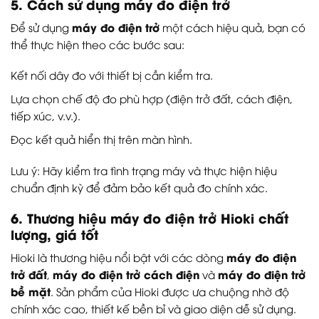
5. Cách sử dụng máy đo điện trở
máy đo điện trở
Để sử dụng
một cách hiệu quả, bạn có
thể thực hiện theo các bước sau:
Kết nối dây đo với thiết bị cần kiểm tra.
Lựa chọn chế độ đo phù hợp (điện trở đất, cách điện,
tiếp xúc, v.v.).
Đọc kết quả hiển thị trên màn hình.
Lưu ý: Hãy kiểm tra tình trạng máy và thực hiện hiệu
chuẩn định kỳ để đảm bảo kết quả đo chính xác.
6. Thương hiệu máy đo điện trở Hioki chất
lượng, giá tốt
máy đo điện
Hioki là thương hiệu nổi bật với các dòng
trở đất
máy đo điện trở cách điện
máy đo điện trở
,
và
bề mặt
. Sản phẩm của Hioki được ưa chuộng nhờ độ
chính xác cao, thiết kế bền bỉ và giao diện dễ sử dụng.