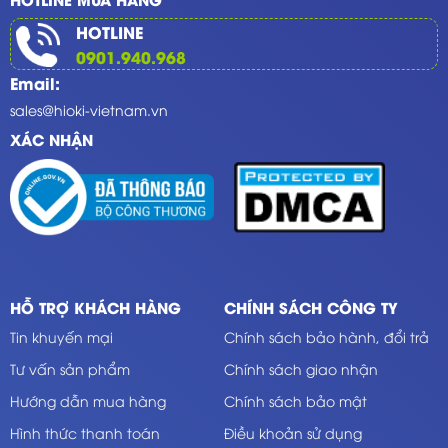
HOTLINE
0901.940.968
Email:
sales@hioki-vietnam.vn
XÁC NHẬN
HỖ TRỢ KHÁCH HÀNG
CHÍNH SÁCH CÔNG TY
Tin khuyến mại
Chính sách bảo hành, đổi trả
Tư vấn sản phẩm
Chính sách giao nhận
Hướng dẫn mua hàng
Chính sách bảo mật
Hình thức thanh toán
Điều khoản sử dụng