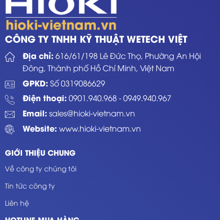
CÔNG TY TNHH KỸ THUẬT WETECH VIỆT
Địa chỉ:
616/61/198 Lê Đức Thọ, Phường An Hội
Đông, Thành phố Hồ Chí Minh, Việt Nam
GPKD:
Số 0319086629
Điện thoại:
0901.940.968
-
0949.940.967
Email:
sales@hioki-vietnam.vn
Website:
www.hioki-vietnam.vn
GIỚI THIỆU CHUNG
Về công ty chúng tôi
Tin tức công ty
Liên hệ
HOTLINE MUA HÀNG