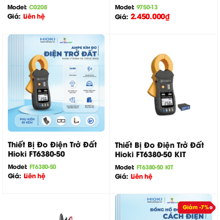
Model:
C0208
Model:
9750-13
2.450.000
₫
Giá:
Liên hệ
Giá:
Thiết Bị Đo Điện Trở Đất
Thiết Bị Đo Điện Trở Đất
Hioki FT6380-50
Hioki FT6380-50 KIT
Model:
FT6380-50
Model:
FT6380-50 KIT
Giá:
Liên hệ
Giá:
Liên hệ
Giảm -7%