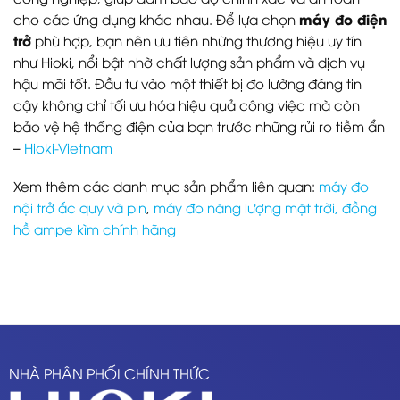
máy đo điện
cho các ứng dụng khác nhau. Để lựa chọn
trở
phù hợp, bạn nên ưu tiên những thương hiệu uy tín
như Hioki, nổi bật nhờ chất lượng sản phẩm và dịch vụ
hậu mãi tốt. Đầu tư vào một thiết bị đo lường đáng tin
cậy không chỉ tối ưu hóa hiệu quả công việc mà còn
bảo vệ hệ thống điện của bạn trước những rủi ro tiềm ẩn
–
Hioki-Vietnam
Xem thêm các danh mục sản phẩm liên quan:
máy đo
nội trở ắc quy và pin
,
máy đo năng lượng mặt trời,
đồng
hồ ampe kìm chính hãng
NHÀ PHÂN PHỐI CHÍNH THỨC