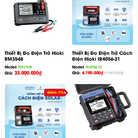
Thiết Bị Đo Điện Trở Hioki
Thiết Bị Đo Điện Trở Cách
RM3548
Điện Hioki IR4056-21
Model:
RM3548
Model:
IR4056-21
33.000.000
₫
Giá:
4.790.000
₫
Giá:
5.150.000
₫
Giảm -7%