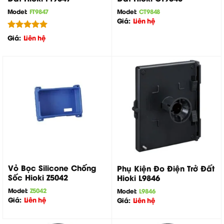
Model:
FT9847
Model:
CT9848
Giá:
Liên hệ
Được xếp
Giá:
Liên hệ
hạng
5.00
5 sao
Vỏ Bọc Silicone Chống
Phụ Kiện Đo Điện Trở Đất
Sốc Hioki Z5042
Hioki L9846
Model:
Z5042
Model:
L9846
Giá:
Liên hệ
Giá:
Liên hệ