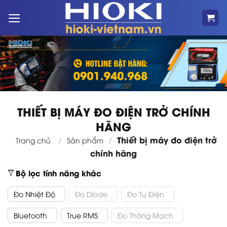
Bỏ
qua
nội
dung
THIẾT BỊ MÁY ĐO ĐIỆN TRỞ CHÍNH
HÃNG
Thiết bị máy đo điện trở
/
/
Trang chủ
Sản phẩm
chính hãng
Bộ lọc tính năng khác
Đo Nhiệt Độ
Đo Diode
Đo Tụ Điện
Bluetooth
True RMS
Đo Thông Mạch