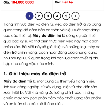
104.000.000
₫
Giá:
Liên hệ
Giá:
1
2
3
4
5
Trong lĩnh vực điện và điện tử, việc đo điện trở là vô cùng
quan trọng để đảm bảo an toàn và hiệu suất hoạt động
Máy đo điện trở
của các thiết bị.
là công cụ cần thiết
giúp các kỹ sư và thợ điện thực hiện việc này một cách
chính xác. Bài viết này sẽ giới thiệu về những loại máy đo
điện trở chính hãng, cách hoạt động của chúng, cũng
như những lưu ý quan trọng khi bạn lựa chọn thiết bị phù
hợp cho công việc của mình.
1. Giới thiệu máy đo điện trở
Máy đo điện trở
là một dụng cụ thiết yếu trong nhiều
lĩnh vực công nghiệp, từ xây dựng, điện tử cho đến sản
xuất thiết bị. Với khả năng đo lường chính xác, những
chiếc máy này góp phần đảm bảo chất lượng sản phẩm
và an toàn cho các hệ thống điện.