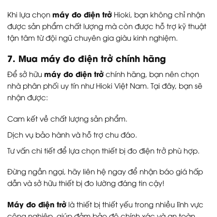
máy đo điện trở
Khi lựa chọn
Hioki, bạn không chỉ nhận
được sản phẩm chất lượng mà còn được hỗ trợ kỹ thuật
tận tâm từ đội ngũ chuyên gia giàu kinh nghiệm.
7. Mua máy đo điện trở chính hãng
máy đo điện trở
Để sở hữu
chính hãng, bạn nên chọn
nhà phân phối uy tín như Hioki Việt Nam. Tại đây, bạn sẽ
nhận được:
Cam kết về chất lượng sản phẩm.
Dịch vụ bảo hành và hỗ trợ chu đáo.
Tư vấn chi tiết để lựa chọn thiết bị đo điện trở phù hợp.
Đừng ngần ngại, hãy liên hệ ngay để nhận báo giá hấp
dẫn và sở hữu thiết bị đo lường đáng tin cậy!
Máy đo điện trở
là thiết bị thiết yếu trong nhiều lĩnh vực
công nghiệp, giúp đảm bảo độ chính xác và an toàn