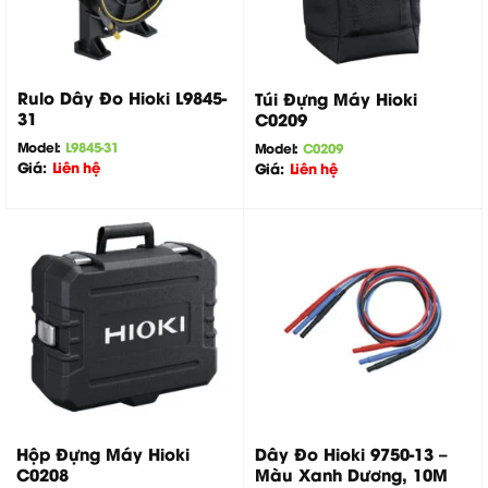
Rulo Dây Đo Hioki L9845-
Túi Đựng Máy Hioki
31
C0209
Model:
L9845-31
Model:
C0209
Giá:
Liên hệ
Giá:
Liên hệ
Hộp Đựng Máy Hioki
Dây Đo Hioki 9750-13 –
C0208
Màu Xanh Dương, 10M