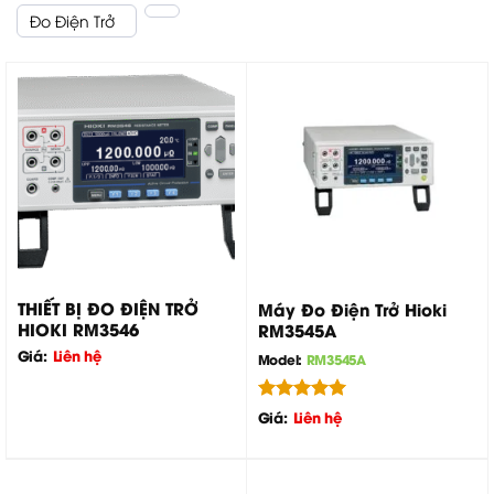
Đo Điện Trở
THIẾT BỊ ĐO ĐIỆN TRỞ
Máy Đo Điện Trở Hioki
HIOKI RM3546
RM3545A
Giá:
Liên hệ
Model:
RM3545A
Được xếp
Giá:
Liên hệ
hạng
5.00
5 sao