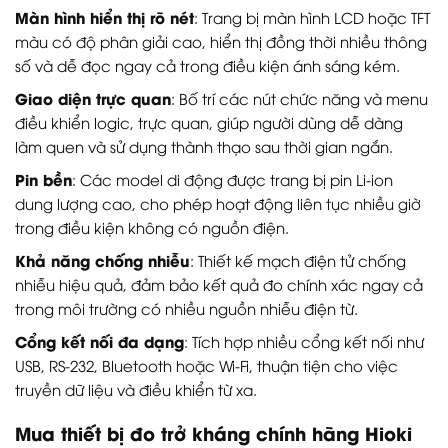
Màn hình hiển thị rõ nét
: Trang bị màn hình LCD hoặc TFT
màu có độ phân giải cao, hiển thị đồng thời nhiều thông
số và dễ đọc ngay cả trong điều kiện ánh sáng kém.
Giao diện trực quan
: Bố trí các nút chức năng và menu
điều khiển logic, trực quan, giúp người dùng dễ dàng
làm quen và sử dụng thành thạo sau thời gian ngắn.
Pin bền
: Các model di động được trang bị pin Li-ion
dung lượng cao, cho phép hoạt động liên tục nhiều giờ
trong điều kiện không có nguồn điện.
Khả năng chống nhiễu
: Thiết kế mạch điện tử chống
nhiễu hiệu quả, đảm bảo kết quả đo chính xác ngay cả
trong môi trường có nhiều nguồn nhiễu điện từ.
Cổng kết nối đa dạng
: Tích hợp nhiều cổng kết nối như
USB, RS-232, Bluetooth hoặc Wi-Fi, thuận tiện cho việc
truyền dữ liệu và điều khiển từ xa.
Mua thiết bị đo trở kháng chính hãng Hioki