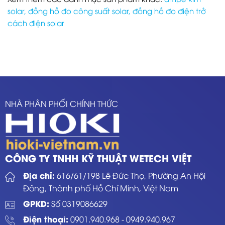
solar
,
đồng hồ đo công suất solar
,
đồng hồ đo điện trở
cách điện solar
NHÀ PHÂN PHỐI CHÍNH THỨC
CÔNG TY TNHH KỸ THUẬT WETECH VIỆT
Địa chỉ:
616/61/198 Lê Đức Thọ, Phường An Hội
Đông, Thành phố Hồ Chí Minh, Việt Nam
GPKD:
Số 0319086629
Điện thoại:
0901.940.968
-
0949.940.967