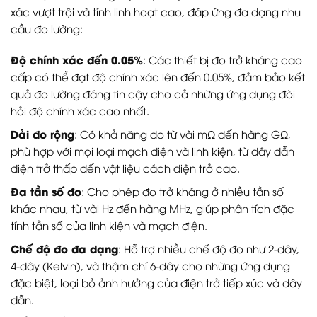
xác vượt trội và tính linh hoạt cao, đáp ứng đa dạng nhu
cầu đo lường:
Độ chính xác đến 0.05%
: Các thiết bị đo trở kháng cao
cấp có thể đạt độ chính xác lên đến 0.05%, đảm bảo kết
quả đo lường đáng tin cậy cho cả những ứng dụng đòi
hỏi độ chính xác cao nhất.
Dải đo rộng
: Có khả năng đo từ vài mΩ đến hàng GΩ,
phù hợp với mọi loại mạch điện và linh kiện, từ dây dẫn
điện trở thấp đến vật liệu cách điện trở cao.
Đa tần số đo
: Cho phép đo trở kháng ở nhiều tần số
khác nhau, từ vài Hz đến hàng MHz, giúp phân tích đặc
tính tần số của linh kiện và mạch điện.
Chế độ đo đa dạng
: Hỗ trợ nhiều chế độ đo như 2-dây,
4-dây (Kelvin), và thậm chí 6-dây cho những ứng dụng
đặc biệt, loại bỏ ảnh hưởng của điện trở tiếp xúc và dây
dẫn.