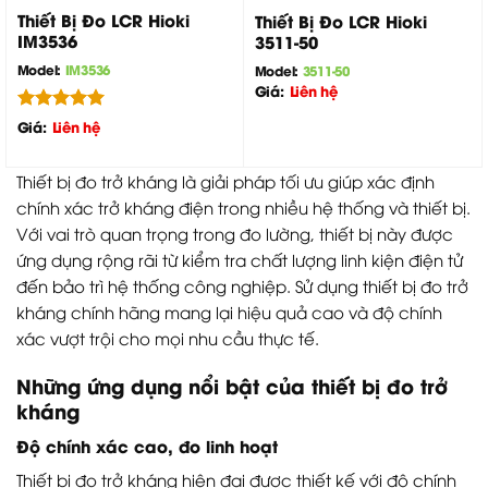
Thiết Bị Đo LCR Hioki
Thiết Bị Đo LCR Hioki
IM3536
3511-50
Model:
IM3536
Model:
3511-50
Giá:
Liên hệ
Được xếp
Giá:
Liên hệ
hạng
5.00
5 sao
Thiết bị đo trở kháng là giải pháp tối ưu giúp xác định
chính xác trở kháng điện trong nhiều hệ thống và thiết bị.
Với vai trò quan trọng trong đo lường, thiết bị này được
ứng dụng rộng rãi từ kiểm tra chất lượng linh kiện điện tử
đến bảo trì hệ thống công nghiệp. Sử dụng thiết bị đo trở
kháng chính hãng mang lại hiệu quả cao và độ chính
xác vượt trội cho mọi nhu cầu thực tế.
Những ứng dụng nổi bật của thiết bị đo trở
kháng
Độ chính xác cao, đo linh hoạt
Thiết bị đo trở kháng hiện đại được thiết kế với độ chính