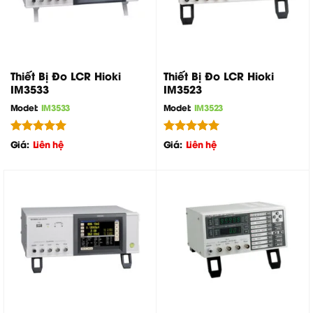
Thiết Bị Đo LCR Hioki
Thiết Bị Đo LCR Hioki
IM3533
IM3523
Model:
IM3533
Model:
IM3523
Được xếp
Được xếp
Giá:
Liên hệ
Giá:
Liên hệ
hạng
5.00
hạng
5.00
5 sao
5 sao