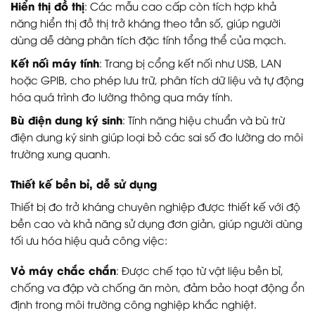
Hiển thị đồ thị
: Các mẫu cao cấp còn tích hợp khả
năng hiển thị đồ thị trở kháng theo tần số, giúp người
dùng dễ dàng phân tích đặc tính tổng thể của mạch.
Kết nối máy tính
: Trang bị cổng kết nối như USB, LAN
hoặc GPIB, cho phép lưu trữ, phân tích dữ liệu và tự động
hóa quá trình đo lường thông qua máy tính.
Bù điện dung ký sinh
: Tính năng hiệu chuẩn và bù trừ
điện dung ký sinh giúp loại bỏ các sai số đo lường do môi
trường xung quanh.
Thiết kế bền bỉ, dễ sử dụng
Thiết bị đo trở kháng chuyên nghiệp được thiết kế với độ
bền cao và khả năng sử dụng đơn giản, giúp người dùng
tối ưu hóa hiệu quả công việc:
Vỏ máy chắc chắn
: Được chế tạo từ vật liệu bền bỉ,
chống va đập và chống ăn mòn, đảm bảo hoạt động ổn
định trong môi trường công nghiệp khắc nghiệt.