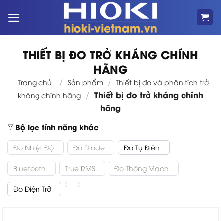
Bỏ
qua
nội
dung
THIẾT BỊ ĐO TRỞ KHÁNG CHÍNH
HÃNG
/
/
Trang chủ
Sản phẩm
Thiết bị đo và phân tích trở
Thiết bị đo trở kháng chính
/
kháng chính hãng
hãng
Bộ lọc tính năng khác
Đo Nhiệt Độ
Đo Diode
Đo Tụ Điện
Bluetooth
True RMS
Đo Thông Mạch
Đo Điện Trở