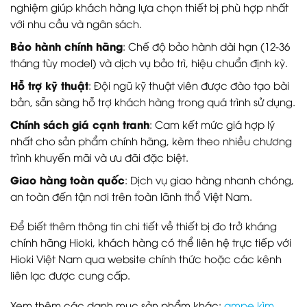
nghiệm giúp khách hàng lựa chọn thiết bị phù hợp nhất
với nhu cầu và ngân sách.
Bảo hành chính hãng
: Chế độ bảo hành dài hạn (12-36
tháng tùy model) và dịch vụ bảo trì, hiệu chuẩn định kỳ.
Hỗ trợ kỹ thuật
: Đội ngũ kỹ thuật viên được đào tạo bài
bản, sẵn sàng hỗ trợ khách hàng trong quá trình sử dụng.
Chính sách giá cạnh tranh
: Cam kết mức giá hợp lý
nhất cho sản phẩm chính hãng, kèm theo nhiều chương
trình khuyến mãi và ưu đãi đặc biệt.
Giao hàng toàn quốc
: Dịch vụ giao hàng nhanh chóng,
an toàn đến tận nơi trên toàn lãnh thổ Việt Nam.
Để biết thêm thông tin chi tiết về thiết bị đo trở kháng
chính hãng Hioki, khách hàng có thể liên hệ trực tiếp với
Hioki Việt Nam qua website chính thức hoặc các kênh
liên lạc được cung cấp.
Xem thêm các danh mục sản phẩm khác:
ampe kìm