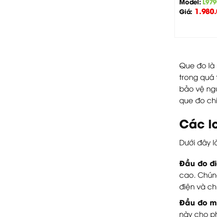
Model:
L979
1.980
Giá:
Que đo là 
trong quá 
bảo vệ ngư
que đo chí
Các l
Dưới đây l
Đầu đo đi
cao. Chúng
điện và ch
Đầu đo m
này cho ph