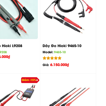
+
 Hioki L9208
Dây Đo Hioki 9465-10
9208
Model:
9465-10
8.000
₫
Được xếp
6.150.000
₫
Giá:
hạng
5.00
5 sao
Giảm -15%