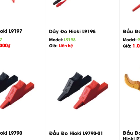
+
+
oki L9197
Dây Đo Hioki L9198
Đầu Đo
7
Model:
L9198
Model:
9
.000
₫
1.0
Giá:
Liên hệ
Giá:
+
+
Đầu Đo
oki L9790
Đầu Đo Hioki L9790-01
Hioki 