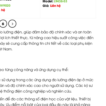
Model:
L9438-53
PW9020
Giá:
Liên hệ
n hệ
6
 đo lường điện, giúp đảm bảo độ chính xác và an toàn
ợi ích thiết thực, từ nâng cao hiệu suất công việc đến
này sẽ cung cấp thông tin chi tiết về các loại phụ kiện
iệt Nam.
heo từng công năng và ứng dụng cụ thể:
c sử dụng trong các ứng dụng đo lường điện áp ở mức
oàn và độ chính xác cao cho người sử dụng. Các kỹ sư
hệ thống điện công nghiệp và nghiên cứu.
ến để đo các thông số điện học của vật liệu. Thiết bị
ậy. Ưu điểm nổi bật của loại đầu đo này là khả năng