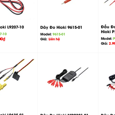
+
+
Đầu Đo
oki L9207-10
Dây Đo Hioki 9615-01
Hioki 
7-10
Model:
9615-01
00
₫
Model:
Giá:
Liên hệ
Giá:
2.9
+
+
oki L9635-01