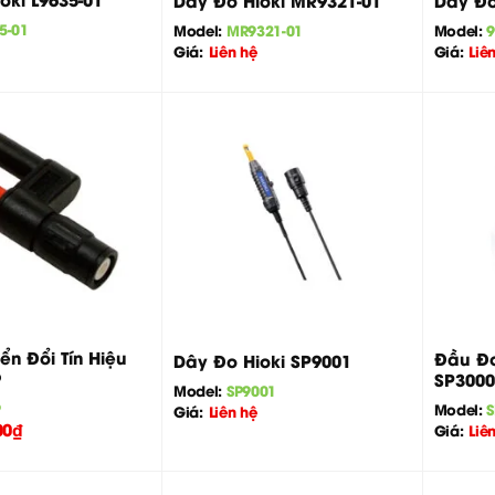
Dây Đo Hioki MR9321-01
Dây Đo
5-01
Model:
MR9321-01
Model:
Giá:
Liên hệ
Giá:
Liê
+
+
n Đổi Tín Hiệu
Đầu Đo
Dây Đo Hioki SP9001
9
SP3000
Model:
SP9001
9
Model:
S
Giá:
Liên hệ
00
₫
Giá:
Liê