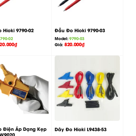
+
 Hioki 9790-02
Đầu Đo Hioki 9790-03
790-02
Model:
9790-03
20.000
₫
820.000
₫
Giá:
+
 Điện Áp Dạng Kẹp
Dây Đo Hioki L9438-53
PW9020