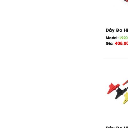
+
Dây Đo Hi
Model:
L920
408.0
Giá:
+
Dây Đo Hi