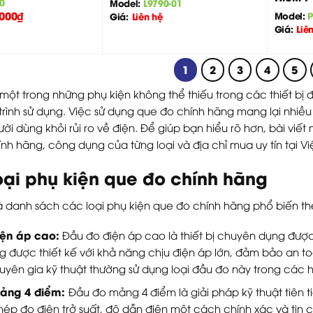
0
Model:
L9790-01
.000
₫
Model:
Giá:
Liên hệ
Giá:
Liê
1
2
3
4
5
một trong những phụ kiện không thể thiếu trong các thiết bị
trình sử dụng. Việc sử dụng que đo chính hãng mang lại nhiều l
ời dùng khỏi rủi ro về điện. Để giúp bạn hiểu rõ hơn, bài viết 
nh hãng, công dụng của từng loại và địa chỉ mua uy tín tại V
oại phụ kiện que đo chính hãng
à danh sách các loại phụ kiện que đo chính hãng phổ biến t
ện áp cao:
Đầu đo điện áp cao là thiết bị chuyên dụng đượ
 được thiết kế với khả năng chịu điện áp lớn, đảm bảo an t
uyên gia kỹ thuật thường sử dụng loại đầu đo này trong các 
ảng 4 điểm:
Đầu đo mảng 4 điểm là giải pháp kỹ thuật tiên ti
ép đo điện trở suất, độ dẫn điện một cách chính xác và tin c