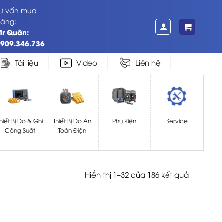
Tư vấn mua
hàng:
Mr Quân:
0909.346.736
Tài liệu
Video
Liên hệ
hiết Bị Đo & Ghi
Thiết Bị Đo An
Phụ Kiện
Service
Công Suất
Toàn Điện
Hiển thị 1–32 của 186 kết quả
Đã
sắp
xếp
theo
mới