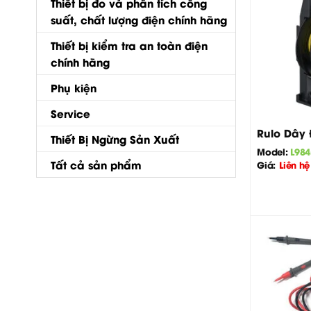
Thiết bị đo và phân tích công
suất, chất lượng điện chính hãng
Thiết bị kiểm tra an toàn điện
chính hãng
Phụ kiện
+
Service
Rulo Dây 
Thiết Bị Ngừng Sản Xuất
Model:
L984
Tất cả sản phẩm
Giá:
Liên hệ