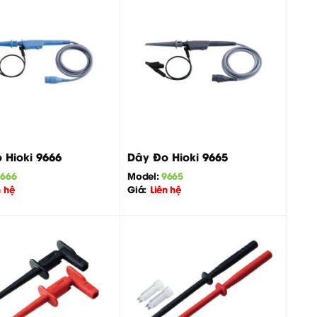
+
 Hioki 9666
Dây Đo Hioki 9665
9666
Model:
9665
n hệ
Giá:
Liên hệ