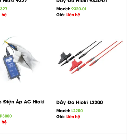
 Hioki 9327
Dây Đo Hioki 9320-01
9327
Model:
9320-01
n hệ
Giá:
Liên hệ
+
 Điện Áp AC Hioki
Dây Đo Hioki L2200
Model:
L2200
P3000
Giá:
Liên hệ
n hệ