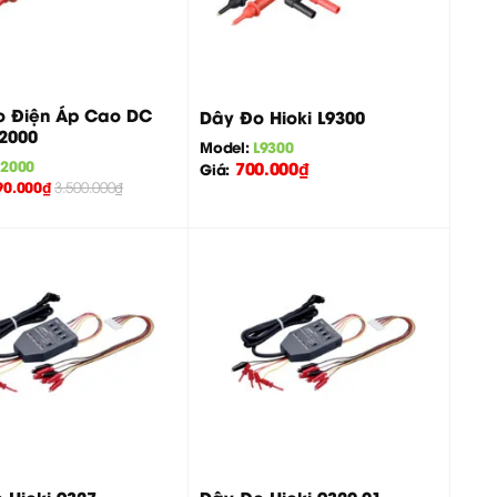
+
 Điện Áp Cao DC
Dây Đo Hioki L9300
P2000
Model:
L9300
P2000
700.000
₫
Giá:
90.000
₫
3.500.000
₫
+