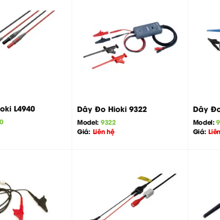
+
+
oki L4940
Dây Đo Hioki 9322
Dây Đo
0
Model:
9322
Model:
Giá:
Liên hệ
Giá:
Liê