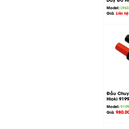
Model:
L963
Giá:
Liên hệ
+
Đầu Chuyể
Hioki 919
Model:
919
980.0
Giá: