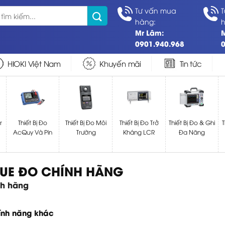
Tư vấn mua
hàng:
Mr Lâm:
0901.940.968
HIOKI Việt Nam
Khuyến mãi
Tin tức
r
Thiết Bị Đo
Thiết Bị Đo Môi
Thiết Bị Đo Trở
Thiết Bị Đo & Ghi
T
AcQuy Và Pin
Trường
Kháng LCR
Đa Năng
UE ĐO CHÍNH HÃNG
h hãng
tính năng khác