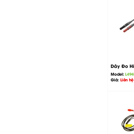
+
Dây Đo Hi
Model:
L494
Giá:
Liên hệ