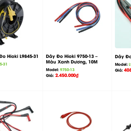
+
+
Dây Đo Hioki 9750-13 –
Đo Hioki L9845-31
Dây Đo
Màu Xanh Dương, 10M
5-31
Model:
L
Model:
9750-13
40
Giá:
2.450.000
₫
Giá: