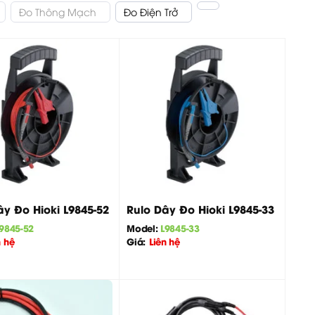
Đo Thông Mạch
Đo Điện Trở
nhất
+
ây Đo Hioki L9845-52
Rulo Dây Đo Hioki L9845-33
9845-52
Model:
L9845-33
n hệ
Giá:
Liên hệ