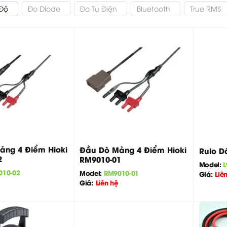
 Độ
Đo Diode
Đo Tụ Điện
Bluetooth
True RMS
+
+
ảng 4 Điểm Hioki
Đầu Dò Mảng 4 Điểm Hioki
Rulo D
2
RM9010-01
Model:
L
010-02
Model:
RM9010-01
Giá:
Liê
Giá:
Liên hệ