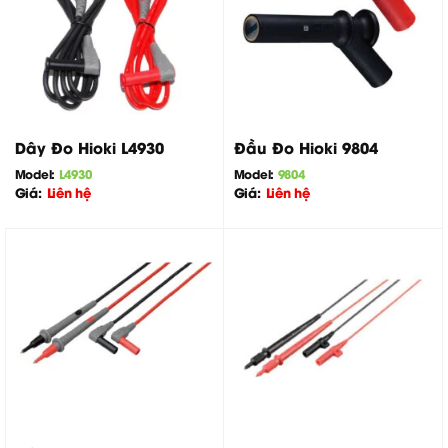
Dây Đo Hioki L4930
Đầu Đo Hioki 9804
Model:
L4930
Model:
9804
Giá:
Liên hệ
Giá:
Liên hệ