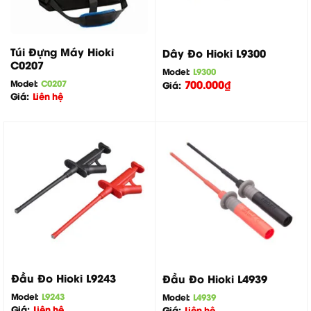
Túi Đựng Máy Hioki
Dây Đo Hioki L9300
C0207
Model:
L9300
700.000
₫
Model:
C0207
Giá:
Giá:
Liên hệ
Đầu Đo Hioki L9243
Đầu Đo Hioki L4939
Model:
L9243
Model:
L4939
Giá:
Liên hệ
Giá:
Liên hệ