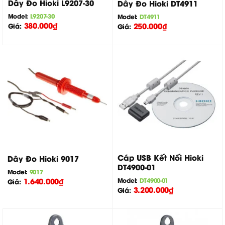
Dây Đo Hioki L9207-30
Dây Đo Hioki DT4911
Model:
L9207-30
Model:
DT4911
380.000
₫
250.000
₫
Giá:
Giá:
Cáp USB Kết Nối Hioki
Dây Đo Hioki 9017
DT4900-01
Model:
9017
1.640.000
₫
Model:
DT4900-01
Giá:
3.200.000
₫
Giá: