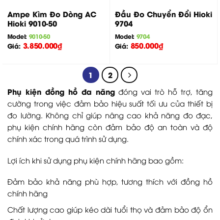
Ampe Kìm Đo Dòng AC
Đầu Đo Chuyển Đổi Hioki
Hioki 9010-50
9704
Model:
9010-50
Model:
9704
3.850.000
₫
850.000
₫
Giá:
Giá:
1
2
Phụ kiện đồng hồ đa năng
đóng vai trò hỗ trợ, tăng
cường trong việc đảm bảo hiệu suất tối ưu của thiết bị
đo lường. Không chỉ giúp nâng cao khả năng đo đạc,
phụ kiện chính hãng còn đảm bảo độ an toàn và độ
chính xác trong quá trình sử dụng.
Lợi ích khi sử dụng phụ kiện chính hãng bao gồm:
Đảm bảo khả năng phù hợp, tương thích với đồng hồ
chính hãng
Chất lượng cao giúp kéo dài tuổi thọ và đảm bảo độ ổn