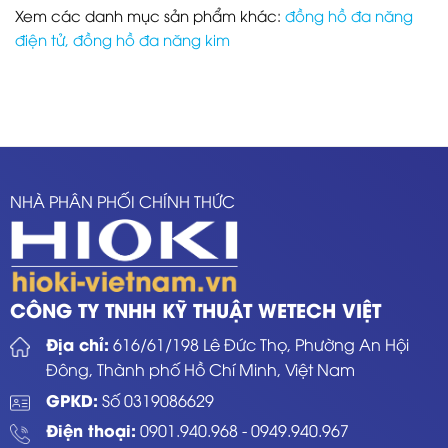
Xem các danh mục sản phẩm khác:
đồng hồ đa năng
điện tử
,
đồng hồ đa năng kim
NHÀ PHÂN PHỐI CHÍNH THỨC
CÔNG TY TNHH KỸ THUẬT WETECH VIỆT
Địa chỉ:
616/61/198 Lê Đức Thọ, Phường An Hội
Đông, Thành phố Hồ Chí Minh, Việt Nam
GPKD:
Số 0319086629
Điện thoại:
0901.940.968
-
0949.940.967