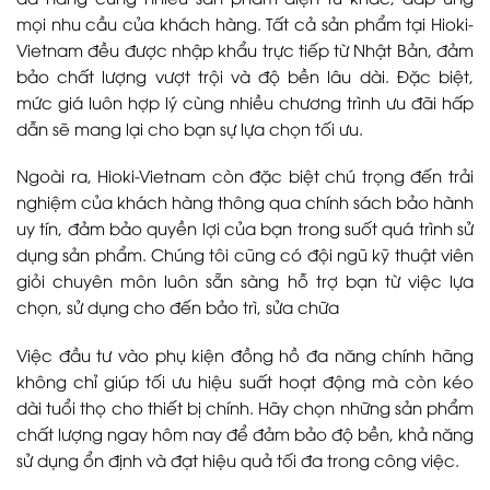
mọi nhu cầu của khách hàng. Tất cả sản phẩm tại Hioki-
Vietnam đều được nhập khẩu trực tiếp từ Nhật Bản, đảm
bảo chất lượng vượt trội và độ bền lâu dài. Đặc biệt,
mức giá luôn hợp lý cùng nhiều chương trình ưu đãi hấp
dẫn sẽ mang lại cho bạn sự lựa chọn tối ưu.
Ngoài ra, Hioki-Vietnam còn đặc biệt chú trọng đến trải
nghiệm của khách hàng thông qua chính sách bảo hành
uy tín, đảm bảo quyền lợi của bạn trong suốt quá trình sử
dụng sản phẩm. Chúng tôi cũng có đội ngũ kỹ thuật viên
giỏi chuyên môn luôn sẵn sàng hỗ trợ bạn từ việc lựa
chọn, sử dụng cho đến bảo trì, sửa chữa
Việc đầu tư vào phụ kiện đồng hồ đa năng chính hãng
không chỉ giúp tối ưu hiệu suất hoạt động mà còn kéo
dài tuổi thọ cho thiết bị chính. Hãy chọn những sản phẩm
chất lượng ngay hôm nay để đảm bảo độ bền, khả năng
sử dụng ổn định và đạt hiệu quả tối đa trong công việc.