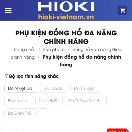
Bỏ
qua
nội
dung
PHỤ KIỆN ĐỒNG HỒ ĐA NĂNG
CHÍNH HÃNG
/
/
Trang chủ
Sản phẩm
Đồng hồ vạn năng Hioki
Phụ kiện đồng hồ đa năng chính
/
chính hãng
hãng
Bộ lọc tính năng khác
Đo Nhiệt Độ
Đo Diode
Đo Tụ Điện
Bluetooth
True RMS
Đo Thông Mạch
Đo Điện Trở
Giảm -15%