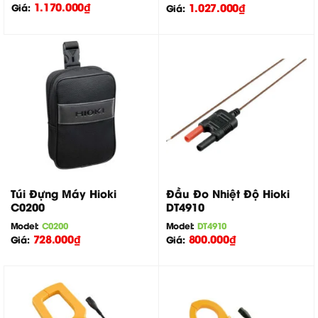
1.170.000
₫
1.027.000
₫
Giá:
Giá:
Túi Đựng Máy Hioki
Đầu Đo Nhiệt Độ Hioki
C0200
DT4910
Model:
C0200
Model:
DT4910
728.000
₫
800.000
₫
Giá:
Giá: