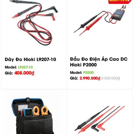
Đầu Đo Điện Áp Cao DC
Dây Đo Hioki L9207-10
Hioki P2000
Model:
L9207-10
408.000
₫
Model:
P2000
Giá:
Giá:
2.990.000
₫
3.500.000
₫