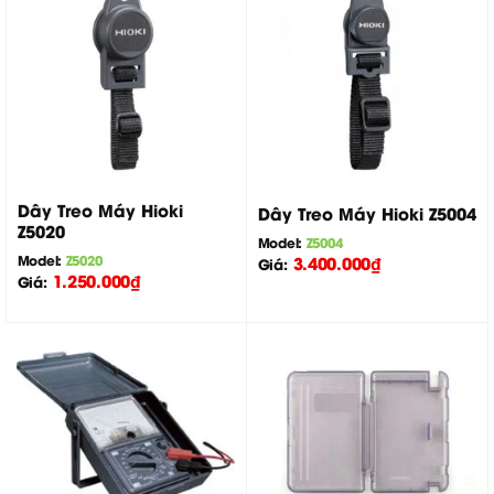
Dây Treo Máy Hioki
Dây Treo Máy Hioki Z5004
Z5020
Model:
Z5004
Model:
Z5020
3.400.000
₫
Giá:
1.250.000
₫
Giá: