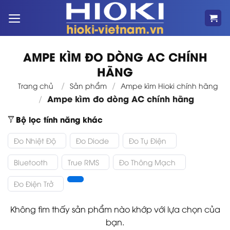
Bỏ
qua
nội
dung
AMPE KÌM ĐO DÒNG AC CHÍNH
HÃNG
/
/
Trang chủ
Sản phẩm
Ampe kìm Hioki chính hãng
Ampe kìm đo dòng AC chính hãng
/
Bộ lọc tính năng khác
Đo Nhiệt Độ
Đo Diode
Đo Tụ Điện
Bluetooth
True RMS
Đo Thông Mạch
Đo Điện Trở
Không tìm thấy sản phẩm nào khớp với lựa chọn của
bạn.