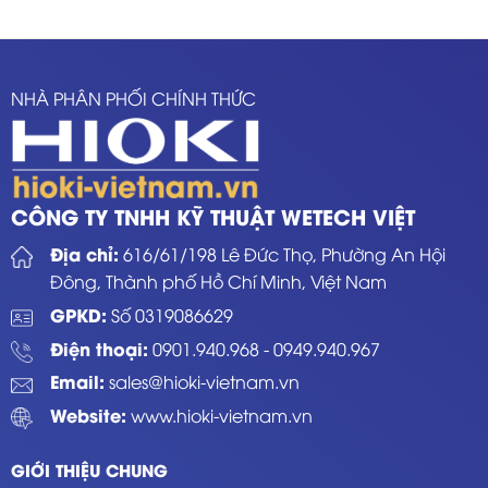
NHÀ PHÂN PHỐI CHÍNH THỨC
CÔNG TY TNHH KỸ THUẬT WETECH VIỆT
Địa chỉ:
616/61/198 Lê Đức Thọ, Phường An Hội
Đông, Thành phố Hồ Chí Minh, Việt Nam
GPKD:
Số 0319086629
Điện thoại:
0901.940.968
-
0949.940.967
Email:
sales@hioki-vietnam.vn
Website:
www.hioki-vietnam.vn
GIỚI THIỆU CHUNG