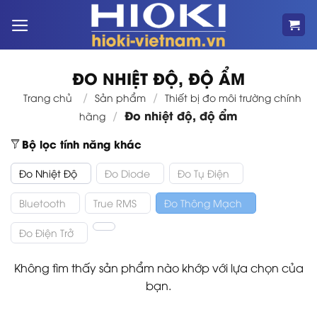
Bỏ
qua
nội
dung
ĐO NHIỆT ĐỘ, ĐỘ ẨM
/
/
Trang chủ
Sản phẩm
Thiết bị đo môi trường chính
Đo nhiệt độ, độ ẩm
/
hãng
Bộ lọc tính năng khác
Đo Nhiệt Độ
Đo Diode
Đo Tụ Điện
Bluetooth
True RMS
Đo Thông Mạch
Đo Điện Trở
Không tìm thấy sản phẩm nào khớp với lựa chọn của
bạn.