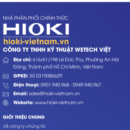
NHÀ PHÂN PHỐI CHÍNH THỨC
CÔNG TY TNHH KỸ THUẬT WETECH VIỆT
Địa chỉ:
616/61/198 Lê Đức Thọ, Phường An Hội
Đông, Thành phố Hồ Chí Minh, Việt Nam
GPKD:
Số 0319086629
Điện thoại:
0901.940.968
-
0949.940.967
Email:
sales@hioki-vietnam.vn
Website:
www.hioki-vietnam.vn
GIỚI THIỆU CHUNG
Về công ty chúng tôi