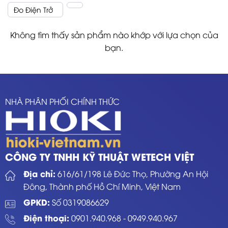
Đo Điện Trở
Không tìm thấy sản phẩm nào khớp với lựa chọn của
bạn.
NHÀ PHÂN PHỐI CHÍNH THỨC
CÔNG TY TNHH KỸ THUẬT WETECH VIỆT
Địa chỉ:
616/61/198 Lê Đức Thọ, Phường An Hội
Đông, Thành phố Hồ Chí Minh, Việt Nam
GPKD:
Số 0319086629
Điện thoại:
0901.940.968
-
0949.940.967