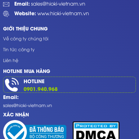
Email:
sales@hioki-vietnam.vn
Website:
www.hioki-vietnam.vn
GIỚI THIỆU CHUNG
Về công ty chúng tôi
Tin tức công ty
Liên hệ
HOTLINE MUA HÀNG
HOTLINE
0901.940.968
Email:
sales@hioki-vietnam.vn
XÁC NHẬN