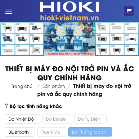
Bỏ
qua
nội
dung
THIẾT BỊ MÁY ĐO NỘI TRỞ PIN VÀ ẮC
QUY CHÍNH HÃNG
Thiết bị máy đo nội trở
/
/
Trang chủ
Sản phẩm
pin và ắc quy chính hãng
Bộ lọc tính năng khác
Đo Nhiệt Độ
Đo Diode
Đo Tụ Điện
Bluetooth
True RMS
Đo Thông Mạch