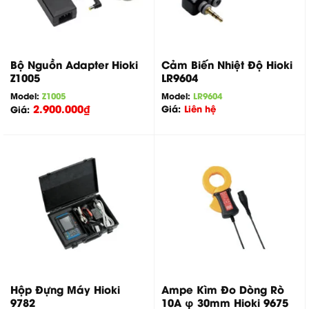
Bộ Nguồn Adapter Hioki
Cảm Biến Nhiệt Độ Hioki
Z1005
LR9604
Model:
Z1005
Model:
LR9604
2.900.000
₫
Giá:
Liên hệ
Giá:
Hộp Đựng Máy Hioki
Ampe Kìm Đo Dòng Rò
9782
10A φ 30mm Hioki 9675