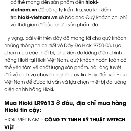
hioki-
có thể mang đến sản phẩm đến
vietnam.vn
để công ty kiểm tra, sau khi kiểm
hioki-vietnam.vn
tra
sẽ báo cho Quý khách chi phí
và thời gian đế sửa chữa sản phẩm đó.
Hy vọng, bài viết trên đây đã mang tới cho quý khách
những thông tin chi tiết về Dây Đo Hioki 9750-03. Lựa
chọn mua các thiết bị, phụ kiện đo lường điện chính
hãng Hioki tại Hioki Việt Nam, quý khách hoàn toàn có
thể yên tâm về chất lượng sản phẩm, hài lòng tuyệt
đối về dịch vụ chuyên nghiệp, uy tín. Hãy đến với Hioki
Việt Nam để được tư vấn và lựa chọn thiết bị đo lường
điện chính hãng Hioki.
Mua Hioki
LR9613
ở đâu, địa chỉ mua hàng
Hioki tin cậy:
CÔNG TY TNHH KỸ THUẬT WETECH
HIOKI-VIỆT NAM –
VIỆT