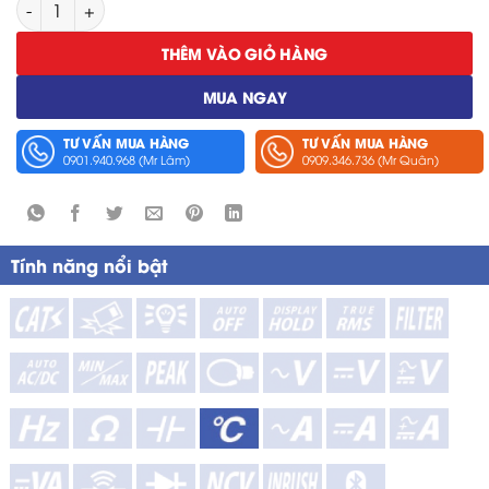
Cảm Biến Nhiệt Độ Hioki LR9613 số lượng
THÊM VÀO GIỎ HÀNG
MUA NGAY
TƯ VẤN MUA HÀNG
TƯ VẤN MUA HÀNG
0901.940.968 (Mr Lâm)
0909.346.736 (Mr Quân)
Tính năng nổi bật