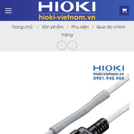
Bỏ
qua
nội
dung
/
/
/
Trang chủ
Sản phẩm
Phụ kiện
Que đo chính
hãng