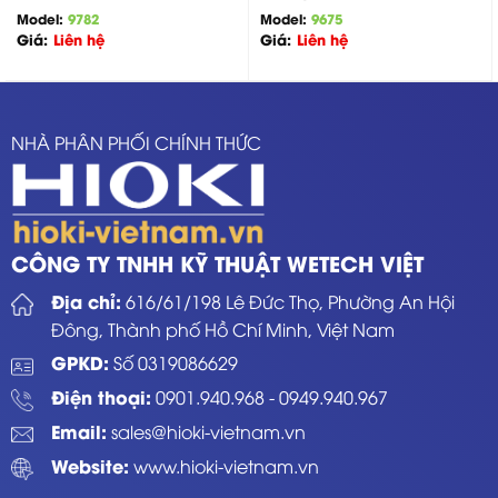
Model:
9782
Model:
9675
Giá:
Liên hệ
Giá:
Liên hệ
NHÀ PHÂN PHỐI CHÍNH THỨC
CÔNG TY TNHH KỸ THUẬT WETECH VIỆT
Địa chỉ:
616/61/198 Lê Đức Thọ, Phường An Hội
Đông, Thành phố Hồ Chí Minh, Việt Nam
GPKD:
Số 0319086629
Điện thoại:
0901.940.968
-
0949.940.967
Email:
sales@hioki-vietnam.vn
Website:
www.hioki-vietnam.vn