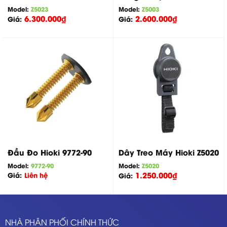
Model:
Z5023
Model:
Z5003
6.300.000
₫
2.600.000
₫
Giá:
Giá:
Đầu Đo Hioki 9772-90
Dây Treo Máy Hioki Z5020
Model:
9772-90
Model:
Z5020
1.250.000
₫
Giá:
Liên hệ
Giá:
NHÀ PHÂN PHỐI CHÍNH THỨC