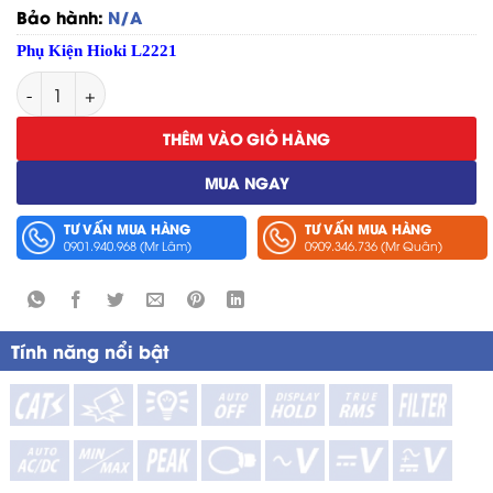
Bảo hành:
N/A
Phụ Kiện Hioki L2221
Connector Hioki L2221 số lượng
THÊM VÀO GIỎ HÀNG
MUA NGAY
TƯ VẤN MUA HÀNG
TƯ VẤN MUA HÀNG
0901.940.968 (Mr Lâm)
0909.346.736 (Mr Quân)
Tính năng nổi bật