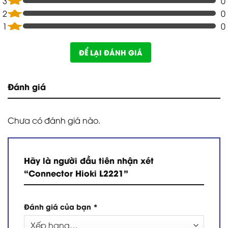
3
0
2
0
1
0
ĐỂ LẠI ĐÁNH GIÁ
Đánh giá
Chưa có đánh giá nào.
Hãy là người đầu tiên nhận xét
“Connector Hioki L2221”
Đánh giá của bạn
*