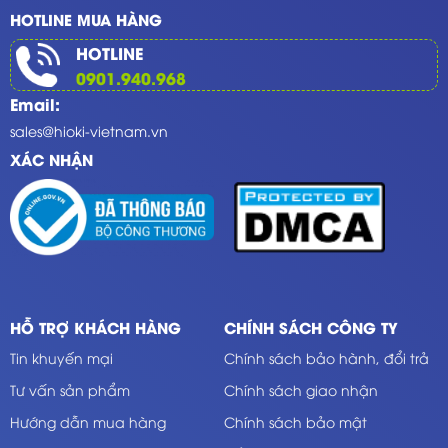
HOTLINE MUA HÀNG
HOTLINE
0901.940.968
Email:
sales@hioki-vietnam.vn
XÁC NHẬN
HỖ TRỢ KHÁCH HÀNG
CHÍNH SÁCH CÔNG TY
Tin khuyến mại
Chính sách bảo hành, đổi trả
Tư vấn sản phẩm
Chính sách giao nhận
Hướng dẫn mua hàng
Chính sách bảo mật