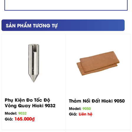
SẢN PHẨM TƯƠNG TỰ
Phụ Kiện Đo Tốc Độ
Thảm Nối Đất Hioki 9050
Vòng Quay Hioki 9032
Model:
9050
Model:
9032
Giá:
Liên hệ
165.000
₫
Giá: