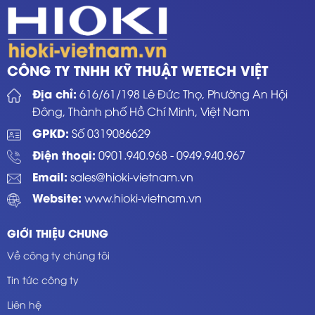
CÔNG TY TNHH KỸ THUẬT WETECH VIỆT
Địa chỉ:
616/61/198 Lê Đức Thọ, Phường An Hội
Đông, Thành phố Hồ Chí Minh, Việt Nam
GPKD:
Số 0319086629
Điện thoại:
0901.940.968
-
0949.940.967
Email:
sales@hioki-vietnam.vn
Website:
www.hioki-vietnam.vn
GIỚI THIỆU CHUNG
Về công ty chúng tôi
Tin tức công ty
Liên hệ