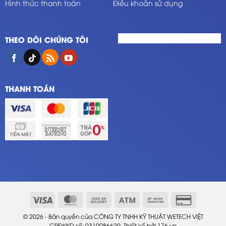
Hình thức thanh toán
Điều khoản sử dụng
THEO DÕI CHÚNG TÔI
THANH TOÁN
© 2026 - Bản quyền của CÔNG TY TNHH KỸ THUẬT WETECH VIỆT
GPĐKKD số: 0319086629. Thiết kế bởi
176.vn