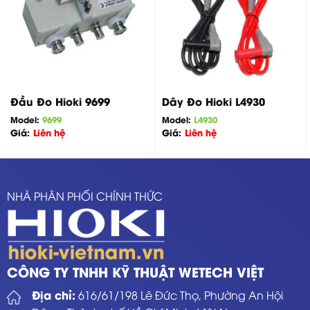
Đầu Đo Hioki 9699
Dây Đo Hioki L4930
Model:
9699
Model:
L4930
Giá:
Liên hệ
Giá:
Liên hệ
NHÀ PHÂN PHỐI CHÍNH THỨC
CÔNG TY TNHH KỸ THUẬT WETECH VIỆT
Địa chỉ:
616/61/198 Lê Đức Thọ, Phường An Hội