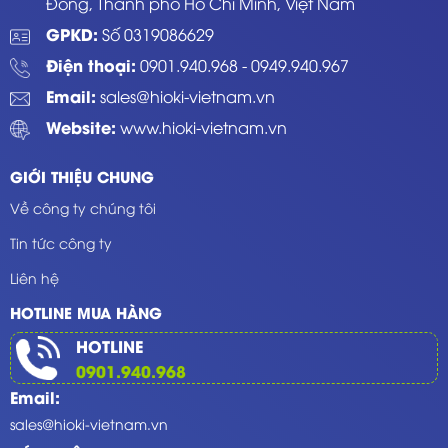
Đông, Thành phố Hồ Chí Minh, Việt Nam
GPKD:
Số 0319086629
Điện thoại:
0901.940.968
-
0949.940.967
Email:
sales@hioki-vietnam.vn
Website:
www.hioki-vietnam.vn
GIỚI THIỆU CHUNG
Về công ty chúng tôi
Tin tức công ty
Liên hệ
HOTLINE MUA HÀNG
HOTLINE
0901.940.968
Email:
sales@hioki-vietnam.vn