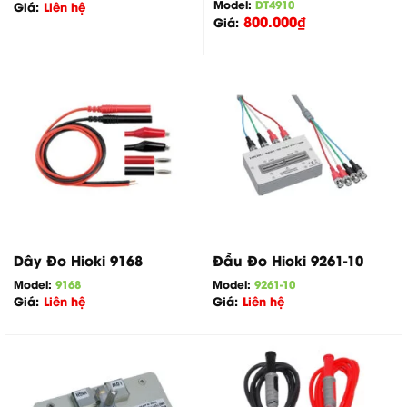
Model:
DT4910
Giá:
Liên hệ
800.000
₫
Giá:
Dây Đo Hioki 9168
Đầu Đo Hioki 9261-10
Model:
9168
Model:
9261-10
Giá:
Liên hệ
Giá:
Liên hệ