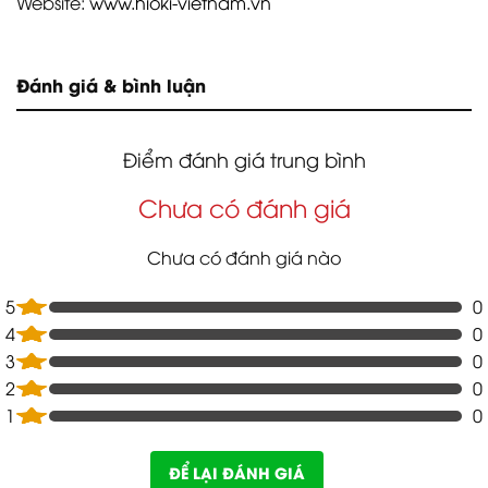
Website:
www.hioki-vietnam.vn
Đánh giá & bình luận
Điểm đánh giá trung bình
Chưa có đánh giá
Chưa có đánh giá nào
5
0
4
0
3
0
2
0
1
0
ĐỂ LẠI ĐÁNH GIÁ