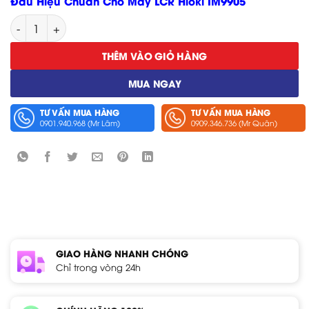
Đầu Hiệu Chuẩn Cho Máy LCR Hioki IM9905
Đầu Hiệu Chuẩn Cho Máy LCR Hioki IM9905 số lượng
THÊM VÀO GIỎ HÀNG
MUA NGAY
TƯ VẤN MUA HÀNG
TƯ VẤN MUA HÀNG
0901.940.968 (Mr Lâm)
0909.346.736 (Mr Quân)
GIAO HÀNG NHANH CHÓNG
Chỉ trong vòng 24h