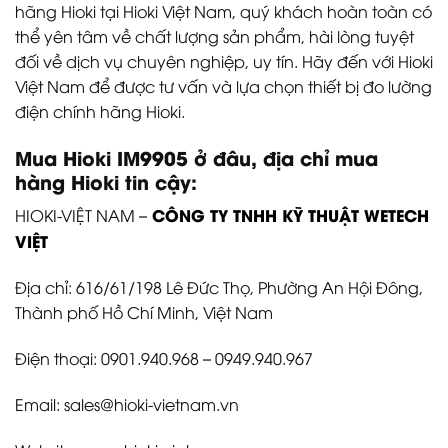
hãng Hioki tại Hioki Việt Nam, quý khách hoàn toàn có
thể yên tâm về chất lượng sản phẩm, hài lòng tuyệt
đối về dịch vụ chuyên nghiệp, uy tín. Hãy đến với Hioki
Việt Nam để được tư vấn và lựa chọn thiết bị đo lường
điện chính hãng Hioki.
Mua Hioki IM9905 ở đâu, địa chỉ mua
hàng Hioki tin cậy:
CÔNG TY TNHH KỸ THUẬT WETECH
HIOKI-VIỆT NAM –
VIỆT
Địa chỉ: 616/61/198 Lê Đức Thọ, Phường An Hội Đông,
Thành phố Hồ Chí Minh, Việt Nam
Điện thoại: 0901.940.968 – 0949.940.967
Email: sales@hioki-vietnam.vn