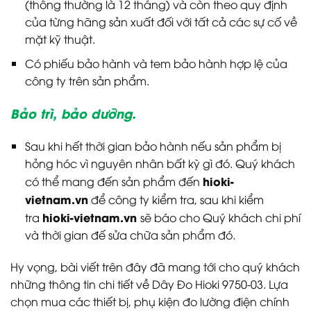
(thông thường là 12 tháng) và còn theo quy định
của từng hãng sản xuất đối với tất cả các sự cố về
mặt kỹ thuật.
Có phiếu bảo hành và tem bảo hành hợp lệ của
công ty trên sản phẩm.
Bảo trì, bảo dưỡng.
Sau khi hết thời gian bảo hành nếu sản phẩm bị
hỏng hóc vì nguyên nhân bất kỳ gì đó. Quý khách
hioki-
có thể mang đến sản phẩm đến
vietnam.vn
để công ty kiểm tra, sau khi kiểm
hioki-vietnam.vn
tra
sẽ báo cho Quý khách chi phí
và thời gian đế sửa chữa sản phẩm đó.
Hy vọng, bài viết trên đây đã mang tới cho quý khách
những thông tin chi tiết về Dây Đo Hioki 9750-03. Lựa
chọn mua các thiết bị, phụ kiện đo lường điện chính