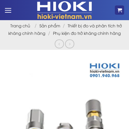
Bỏ
qua
nội
dung
/
/
Trang chủ
Sản phẩm
Thiết bị đo và phân tích trở
/
kháng chính hãng
Phụ kiện đo trở kháng chính hãng