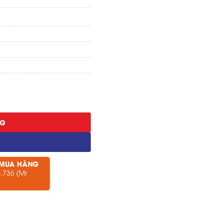
NG
 MUA HÀNG
.736 (Mr