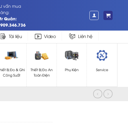
ư vấn mua
àng:
Mr Quân:
909.346.736
Tài liệu
Video
Liên hệ
hiết Bị Đo & Ghi
Thiết Bị Đo An
Phụ Kiện
Service
Công Suất
Toàn Điện