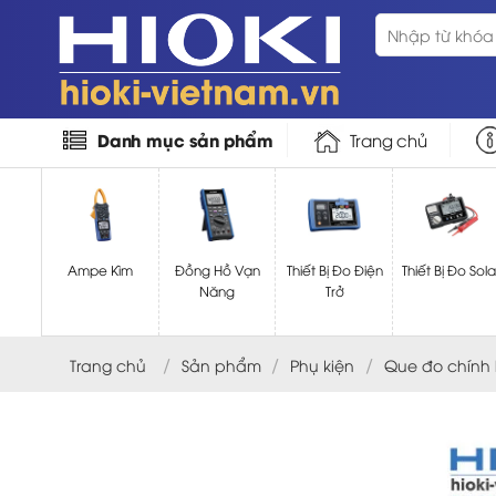
Bỏ
Tìm
qua
kiếm:
nội
dung
Danh mục sản phẩm
Trang chủ
Ampe Kìm
Đồng Hồ Vạn
Thiết Bị Đo Điện
Thiết Bị Đo Sola
Năng
Trở
/
/
/
Trang chủ
Sản phẩm
Phụ kiện
Que đo chính