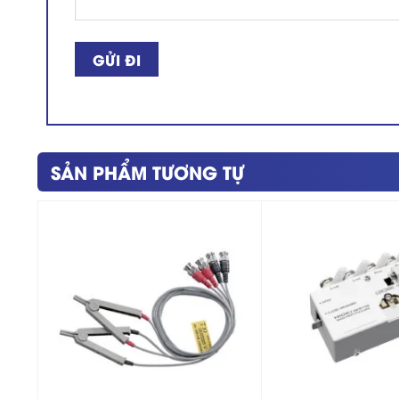
SẢN PHẨM TƯƠNG TỰ
+
+