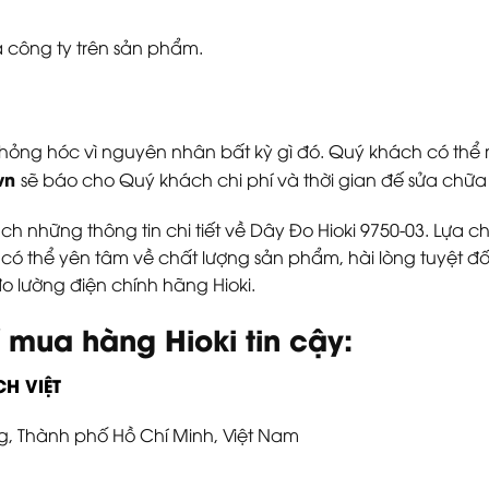
 công ty trên sản phẩm.
ị hỏng hóc vì nguyên nhân bất kỳ gì đó. Quý khách có t
vn
sẽ báo cho Quý khách chi phí và thời gian đế sửa chữ
ch những thông tin chi tiết về Dây Đo Hioki 9750-03. Lựa c
 có thể yên tâm về chất lượng sản phẩm, hài lòng tuyệt đối
đo lường điện chính hãng Hioki.
ỉ mua hàng Hioki tin cậy:
H VIỆT
g, Thành phố Hồ Chí Minh, Việt Nam