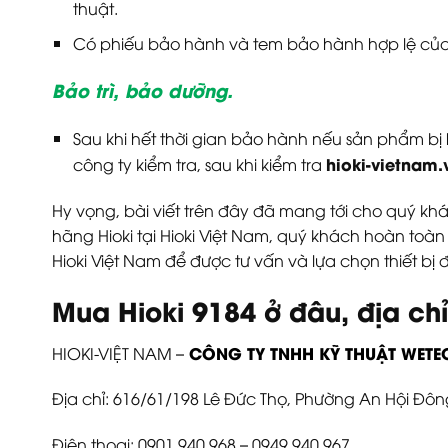
thuật.
Có phiếu bảo hành và tem bảo hành hợp lệ của
Bảo trì, bảo dưỡng.
Sau khi hết thời gian bảo hành nếu sản phẩm b
hioki-vietnam.
công ty kiểm tra, sau khi kiểm tra
Hy vọng, bài viết trên đây đã mang tới cho quý khá
hãng Hioki tại Hioki Việt Nam, quý khách hoàn toàn
Hioki Việt Nam để được tư vấn và lựa chọn thiết bị 
Mua Hioki
9184
ở đâu, địa ch
CÔNG TY TNHH KỸ THUẬT WETEC
HIOKI-VIỆT NAM –
Địa chỉ: 616/61/198 Lê Đức Thọ, Phường An Hội Đôn
Điện thoại: 0901.940.968 – 0949.940.967