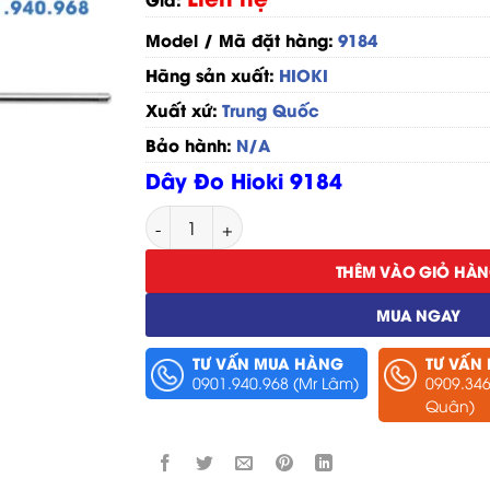
Model / Mã đặt hàng:
9184
Hãng sản xuất:
HIOKI
Xuất xứ:
Trung Quốc
Bảo hành:
N/A
Dây Đo Hioki 9184
Dây Đo Hioki 9184 số lượng
THÊM VÀO GIỎ HÀ
MUA NGAY
TƯ VẤN MUA HÀNG
TƯ VẤN
0901.940.968 (Mr Lâm)
0909.346
Quân)