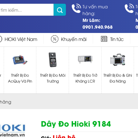
Tư vấn mua
T
hàng:
h
Mr Lâm:
0901.940.968
0
HIOKI Việt Nam
Khuyến mãi
Tin tức
r
Thiết Bị Đo
Thiết Bị Đo Môi
Thiết Bị Đo Trở
Thiết Bị Đo & Ghi
T
AcQuy Và Pin
Trường
Kháng LCR
Đa Năng
 hãng
Dây Đo Hioki 9184
Liên hệ
Giá: