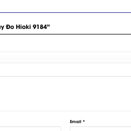
ây Đo Hioki 9184”
Email
*