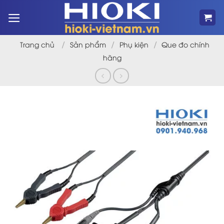
Bỏ
qua
nội
dung
/
/
/
Trang chủ
Sản phẩm
Phụ kiện
Que đo chính
hãng