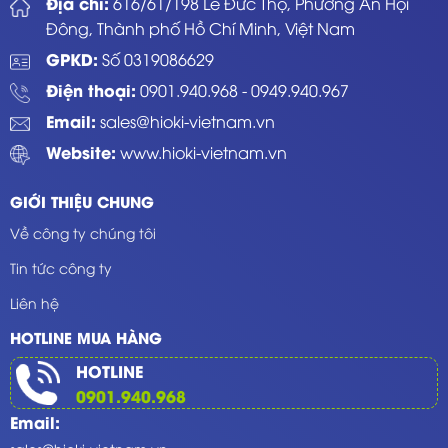
Địa chỉ:
616/61/198 Lê Đức Thọ, Phường An Hội
Đông, Thành phố Hồ Chí Minh, Việt Nam
GPKD:
Số 0319086629
Điện thoại:
0901.940.968
-
0949.940.967
Email:
sales@hioki-vietnam.vn
Website:
www.hioki-vietnam.vn
GIỚI THIỆU CHUNG
Về công ty chúng tôi
Tin tức công ty
Liên hệ
HOTLINE MUA HÀNG
HOTLINE
0901.940.968
Email: