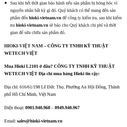
Sau khi hết thời gian bảo hành nếu sản phẩm bị hỏng hóc vì
nguyên nhân bất kỳ gì đó. Quý khách có thể mang đến sản
phẩm đến
hioki-vietnam.vn
để công ty kiểm tra, sau khi kiểm
tra
hioki-vietnam.vn
sẽ báo cho Quý khách chi phí và thời
gian đế sửa chữa sản phẩm đó.
HIOKI-VIỆT NAM –
CÔNG TY TNHH KỸ THUẬT
WETECH VIỆT
Mua Hioki L2101 ở đâu? CÔNG TY TNHH KỸ THUẬT
WETECH VIỆT Địa chỉ mua hàng Hioki tin cậy:
Địa chỉ: 616/61/198 Lê Đức Thọ, Phường An Hội Đông, Thành
phố Hồ Chí Minh, Việt Nam
Điện thoại:
0901.940.968
–
0949.940.967
Email:
sales@hioki-vietnam.vn