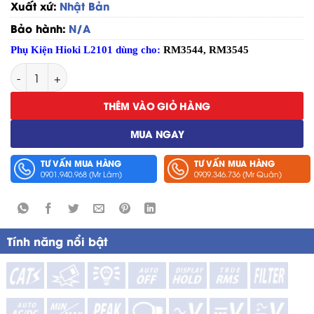
Xuất xứ:
Nhật Bản
Bảo hành:
N/A
Phụ Kiện Hioki L2101 dùng cho:
RM3544
,
RM3545
Dây Đo Hioki L2101 số lượng
THÊM VÀO GIỎ HÀNG
MUA NGAY
TƯ VẤN MUA HÀNG
TƯ VẤN MUA HÀNG
0901.940.968 (Mr Lâm)
0909.346.736 (Mr Quân)
Tính năng nổi bật