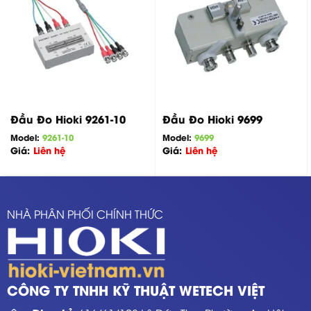
Đầu Đo Hioki 9261-10
Đầu Đo Hioki 9699
Model:
9261-10
Model:
9699
Giá:
Liên hệ
Giá:
Liên hệ
NHÀ PHÂN PHỐI CHÍNH THỨC
CÔNG TY TNHH KỸ THUẬT WETECH VIỆT