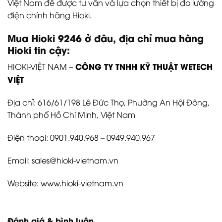
Việt Nam để được tư vấn và lựa chọn thiết bị đo lường
điện chính hãng Hioki.
Mua Hioki 9246
ở đâu, địa chỉ mua hàng
Hioki tin cậy:
CÔNG TY TNHH KỸ THUẬT WETECH
HIOKI-VIỆT NAM –
VIỆT
Địa chỉ: 616/61/198 Lê Đức Thọ, Phường An Hội Đông,
Thành phố Hồ Chí Minh, Việt Nam
Điện thoại: 0901.940.968 – 0949.940.967
Email: sales@hioki-vietnam.vn
Website:
www.hioki-vietnam.vn
Đánh giá & bình luận