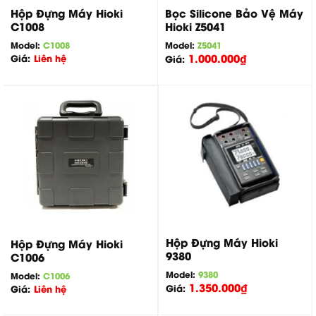
Hộp Đựng Máy Hioki
Bọc Silicone Bảo Vệ Máy
C1008
Hioki Z5041
Model:
C1008
Model:
Z5041
1.000.000
₫
Giá:
Liên hệ
Giá:
Hộp Đựng Máy Hioki
Hộp Đựng Máy Hioki
9380
C1006
Model:
9380
Model:
C1006
1.350.000
₫
Giá:
Giá:
Liên hệ