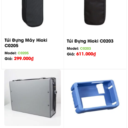
Túi Đựng Máy Hioki
Túi Đựng Hioki C0203
C0205
Model:
C0203
Model:
C0205
611.000
₫
Giá:
299.000
₫
Giá: