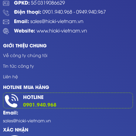
GPKD:
Số 0319086629
Điện thoại:
0901.940.968
-
0949.940.967
Email:
sales@hioki-vietnam.vn
Website:
www.hioki-vietnam.vn
GIỚI THIỆU CHUNG
Về công ty chúng tôi
Tin tức công ty
Liên hệ
HOTLINE MUA HÀNG
HOTLINE
0901.940.968
Email:
sales@hioki-vietnam.vn
XÁC NHẬN