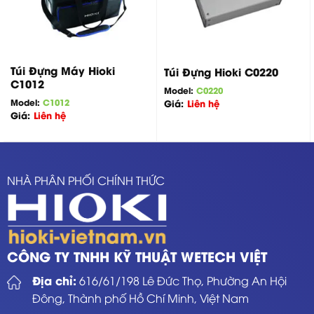
Túi Đựng Máy Hioki
Túi Đựng Hioki C0220
C1012
Model:
C0220
Model:
C1012
Giá:
Liên hệ
Giá:
Liên hệ
NHÀ PHÂN PHỐI CHÍNH THỨC
CÔNG TY TNHH KỸ THUẬT WETECH VIỆT
Địa chỉ:
616/61/198 Lê Đức Thọ, Phường An Hội
Đông, Thành phố Hồ Chí Minh, Việt Nam