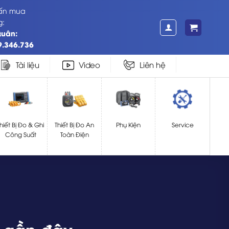
vấn mua
g:
Quân:
9.346.736
Tài liệu
Video
Liên hệ
hiết Bị Đo & Ghi
Thiết Bị Đo An
Phụ Kiện
Service
Công Suất
Toàn Điện