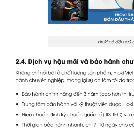
Hioki có đội ngũ
2.4. Dịch vụ hậu mãi và bảo hành ch
Không chỉ nổi bật ở chất lượng sản phẩm, Hioki-V
hành chuyên nghiệp, mang lại sự an tâm tối đa tron
Bảo hành chính hãng đến 3 năm (cao hơn thị t
Trung tâm bảo hành với kỹ thuật viên được Hiok
Hiệu chuẩn định kỳ chuẩn quốc tế (JIS, IEC) v
Thời gian bảo hành nhanh, chỉ 7–10 ngày cho c