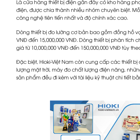
Là cửa hàng thiết bị điện gần đây có kho hàng pho
điện, được chia thành nhiều nhóm chuyên biệt. Mỗ
công nghệ tiên tiến nhất và độ chính xác cao.
Dòng thiết bị đo lường cơ bản bao gồm đồng hồ vạ
VNĐ đến 15,000,000 VNĐ. Dòng thiết bị phân tích ch
giá từ 10,000,000 VNĐ đến 150,000,000 VNĐ tùy the
Đặc biệt, Hioki-Việt Nam còn cung cấp các thiết bị 
lượng mặt trời, máy đo chất lượng điện năng, nhữ
sản phẩm đều đi kèm với tài liệu kỹ thuật chi tiết 