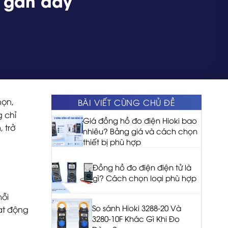
n gần đây
họn,
BÀI VIẾT CÙNG CHỦ ĐỀ
g chỉ
Giá đồng hồ đo điện Hioki bao
 trở
nhiêu? Bảng giá và cách chọn
thiết bị phù hợp
Đồng hồ đo điện điện tử là
gì? Cách chọn loại phù hợp
mỗi
So sánh Hioki 3288-20 Và
ạt động
3280-10F Khác Gì Khi Đo