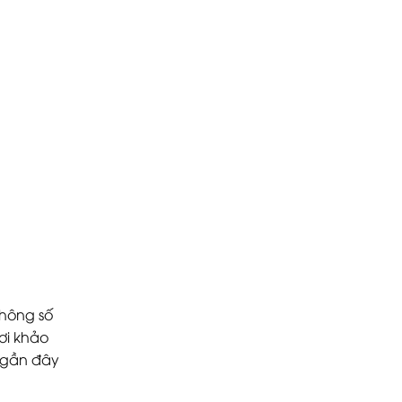
thông số
ơi khảo
n gần đây