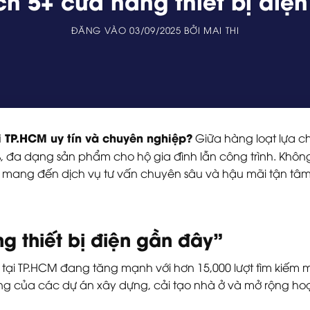
h 5+ cửa hàng thiết bị điệ
ĐĂNG VÀO
03/09/2025
BỞI
MAI THI
i TP.HCM uy tín và chuyên nghiệp?
Giữa hàng loạt lựa c
0%, đa dạng sản phẩm cho hộ gia đình lẫn công trình. Khôn
n mang đến dịch vụ tư vấn chuyên sâu và hậu mãi tận tâm,
g thiết bị điện gần đây”
 tại TP.HCM đang tăng mạnh với hơn 15,000 lượt tìm kiếm 
ừng của các dự án xây dựng, cải tạo nhà ở và mở rộng ho