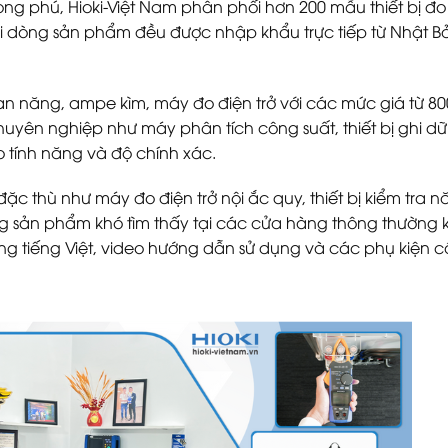
ng phú, Hioki-Việt Nam phân phối hơn 200 mẫu thiết bị đo
i dòng sản phẩm đều được nhập khẩu trực tiếp từ Nhật Bả
n năng, ampe kìm, máy đo điện trở với các mức giá từ 80
uyên nghiệp như máy phân tích công suất, thiết bị ghi dữ 
o tính năng và độ chính xác.
đặc thù như máy đo điện trở nội ắc quy, thiết bị kiểm tra 
ng sản phẩm khó tìm thấy tại các cửa hàng thông thường 
bằng tiếng Việt, video hướng dẫn sử dụng và các phụ kiện c