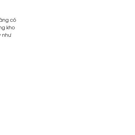
hàng có
ong kho
y như