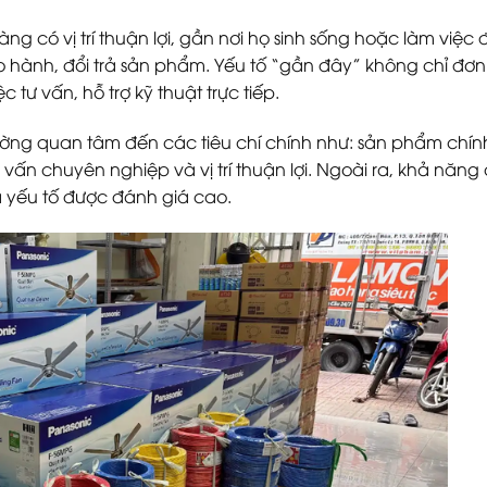
có vị trí thuận lợi, gần nơi họ sinh sống hoặc làm việc đ
o hành, đổi trả sản phẩm. Yếu tố “gần đây” không chỉ đơ
 tư vấn, hỗ trợ kỹ thuật trực tiếp.
hường quan tâm đến các tiêu chí chính như: sản phẩm chín
 vấn chuyên nghiệp và vị trí thuận lợi. Ngoài ra, khả năng
à yếu tố được đánh giá cao.