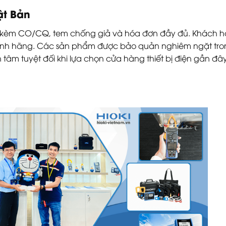
ật Bản
, đi kèm CO/CQ, tem chống giả và hóa đơn đầy đủ. Khách 
h chính hãng. Các sản phẩm được bảo quản nghiêm ngặt tr
tâm tuyệt đối khi lựa chọn cửa hàng thiết bị điện gần đâ