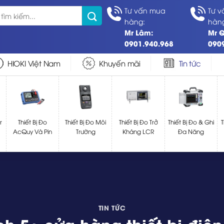
Tư vấn mua
Tư 
hàng:
hàn
Mr Lâm:
Mr 
0901.940.968
090
HIOKI Việt Nam
Khuyến mãi
Tin tức
r
Thiết Bị Đo
Thiết Bị Đo Môi
Thiết Bị Đo Trở
Thiết Bị Đo & Ghi
T
AcQuy Và Pin
Trường
Kháng LCR
Đa Năng
TIN TỨC