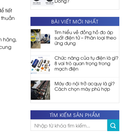
Dòng?
ể tiết
n thuần
BÀI VIẾT MỚI NHẤT
Tìm hiểu về đồng hồ đo áp
suất điện tử – Phân loại theo
h hãng,
ứng dụng
 cung
Chức năng của tụ điện là gì?
8 vai trò quan trọng trong
mạch điện
Máy đo nội trở acquy là gì?
Cách chọn máy phù hợp
TÌM KIẾM SẢN PHẨM
Tìm
kiếm: