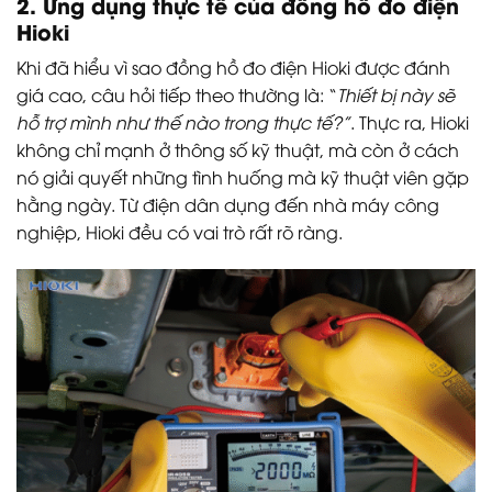
2. Ứng dụng thực tế của đồng hồ đo điện
Hioki
Khi đã hiểu vì sao đồng hồ đo điện Hioki được đánh
giá cao, câu hỏi tiếp theo thường là: “
Thiết bị này sẽ
hỗ trợ mình như thế nào trong thực tế?”
. Thực ra, Hioki
không chỉ mạnh ở thông số kỹ thuật, mà còn ở cách
nó giải quyết những tình huống mà kỹ thuật viên gặp
hằng ngày. Từ điện dân dụng đến nhà máy công
nghiệp, Hioki đều có vai trò rất rõ ràng.