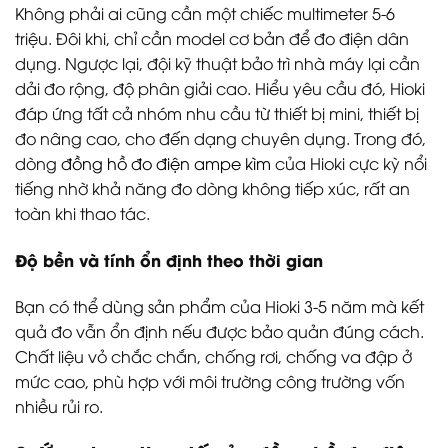
Không phải ai cũng cần một chiếc multimeter 5-6
triệu. Đôi khi, chỉ cần model cơ bản để đo điện dân
dụng. Ngược lại, đội kỹ thuật bảo trì nhà máy lại cần
dải đo rộng, độ phân giải cao. Hiểu yêu cầu đó, Hioki
đáp ứng tất cả nhóm nhu cầu từ thiết bị mini, thiết bị
đo nâng cao, cho đến dạng chuyên dụng. Trong đó,
dòng
đồng hồ đo điện ampe kìm
của Hioki cực kỳ nổi
tiếng nhờ khả năng đo dòng không tiếp xúc, rất an
toàn khi thao tác.
Độ bền và tính ổn định theo thời gian
Bạn có thể dùng sản phẩm của Hioki 3-5 năm mà kết
quả đo vẫn ổn định nếu được bảo quản đúng cách.
Chất liệu vỏ chắc chắn, chống rơi, chống va đập ở
mức cao, phù hợp với môi trường công trường vốn
nhiều rủi ro.