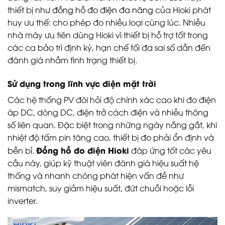
thiết bị như
đồng hồ đo điện đa năng
của Hioki phát
huy ưu thế: cho phép đo nhiều loại cùng lúc. Nhiều
nhà máy ưu tiên dùng Hioki vì thiết bị hỗ trợ tốt trong
các ca bảo trì định kỳ, hạn chế tối đa sai số dẫn đến
đánh giá nhầm tình trạng thiết bị.
Sử dụng trong lĩnh vực điện mặt trời
Các hệ thống PV đòi hỏi độ chính xác cao khi đo điện
áp DC, dòng DC, điện trở cách điện và nhiều thông
số liên quan. Đặc biệt trong những ngày nắng gắt, khi
nhiệt độ tấm pin tăng cao, thiết bị đo phải ổn định và
Đồng hồ đo điện Hioki
bền bỉ.
đáp ứng tốt các yêu
cầu này, giúp kỹ thuật viên đánh giá hiệu suất hệ
thống và nhanh chóng phát hiện vấn đề như
mismatch, suy giảm hiệu suất, đứt chuỗi hoặc lỗi
inverter.