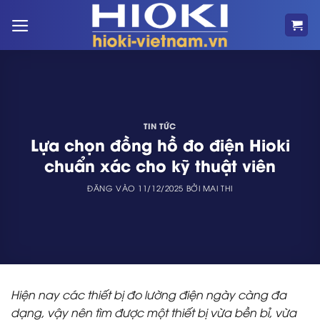
Bỏ
qua
nội
dung
TIN TỨC
Lựa chọn đồng hồ đo điện Hioki
chuẩn xác cho kỹ thuật viên
ĐĂNG VÀO
11/12/2025
BỞI
MAI THI
Hiện nay các thiết bị đo lường điện ngày càng đa
dạng, vậy nên tìm được một thiết bị vừa bền bỉ, vừa