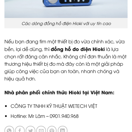
Các dòng đồng hồ điện Hioki với uy tín cao
Nếu bạn đang tìm một thiết bị đo vừa chính xác, vừa
đồng hồ đo điện Hioki
bền, lại dễ dùng, thì
là lựa
chọn rất đáng cân nhắc. Không chỉ đơn thuần là một
thương hiệu thiết bị đo mà đây còn là một giải pháp
giúp công việc của bạn an toàn, nhanh chóng và
hiệu quả hơn.
Nhà phân phối chính thức Hioki tại Việt Nam:
CÔNG TY TNHH KỸ THUẬT WETECH VIỆT
Hotline: Mr Lâm – 0901.940.968