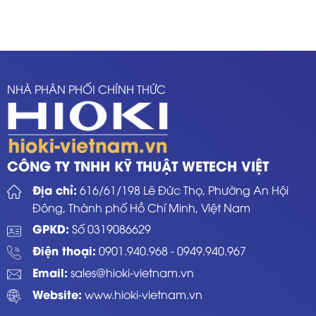
NHÀ PHÂN PHỐI CHÍNH THỨC
CÔNG TY TNHH KỸ THUẬT WETECH VIỆT
Địa chỉ:
616/61/198 Lê Đức Thọ, Phường An Hội
Đông, Thành phố Hồ Chí Minh, Việt Nam
GPKD:
Số 0319086629
Điện thoại:
0901.940.968
-
0949.940.967
Email:
sales@hioki-vietnam.vn
Website:
www.hioki-vietnam.vn