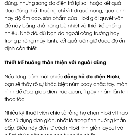
đúng, nhưng sang đo điện trở lại sai, hoặc kết quả
dao động thất thường chỉ vì trời quá nóng, quá lạnh
hay độ ẩm cao, sản phẩm của Hioki giải quyết vấn
đề này bằng khả năng bù nhiệt và thiết kế chống
nhiễu. Nhờ đó, dù bạn đo ngoài công trường hay
trong phòng máy lạnh, kết quả luôn giữ được độ ổn
định cần thiết.
Thiết kế hướng thân thiện với người dùng
đồng hồ đo điện Hioki
Nếu từng cầm một chiếc
,
bạn sẽ thấy rõ sự khác biệt: núm xoay chắc tay, màn
hình dễ đọc, giao diện trực quan, ít gây nhầm lẫn khi
thao tác.
Nhiều kỹ thuật viên chia sẻ rằng họ chọn Hioki vì thao
tác sử dụng đơn giản, nhất là trong tình huống khẩn
cấp. Điều này đến từ cách
Hioki
tinh giản layout và