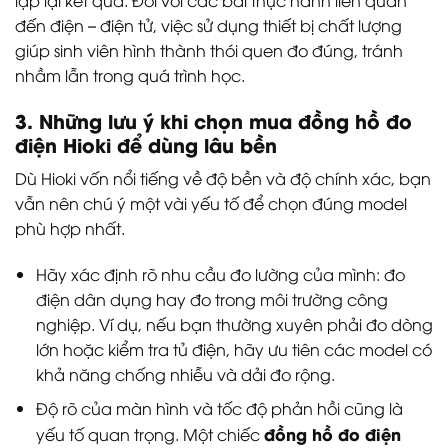
đến điện – điện tử, việc sử dụng thiết bị chất lượng
giúp sinh viên hình thành thói quen đo đúng, tránh
nhầm lẫn trong quá trình học.
3. Những lưu ý khi chọn mua đồng hồ đo
điện Hioki để dùng lâu bền
Dù Hioki vốn nổi tiếng về độ bền và độ chính xác, bạn
vẫn nên chú ý một vài yếu tố để chọn đúng model
phù hợp nhất.
Hãy xác định rõ nhu cầu đo lường của mình: đo
điện dân dụng hay đo trong môi trường công
nghiệp. Ví dụ, nếu bạn thường xuyên phải đo dòng
lớn hoặc kiểm tra tủ điện, hãy ưu tiên các model có
khả năng chống nhiễu và dải đo rộng.
Độ rõ của màn hình và tốc độ phản hồi cũng là
đồng hồ đo điện
yếu tố quan trọng. Một chiếc