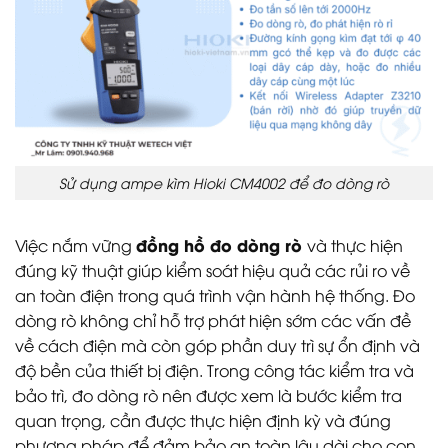
Sử dụng ampe kìm Hioki CM4002 để đo dòng rò
đồng hồ đo dòng rò
Việc nắm vững
và thực hiện
đúng kỹ thuật giúp kiểm soát hiệu quả các rủi ro về
an toàn điện trong quá trình vận hành hệ thống. Đo
dòng rò không chỉ hỗ trợ phát hiện sớm các vấn đề
về cách điện mà còn góp phần duy trì sự ổn định và
độ bền của thiết bị điện. Trong công tác kiểm tra và
bảo trì, đo dòng rò nên được xem là bước kiểm tra
quan trọng, cần được thực hiện định kỳ và đúng
phương pháp để đảm bảo an toàn lâu dài cho con