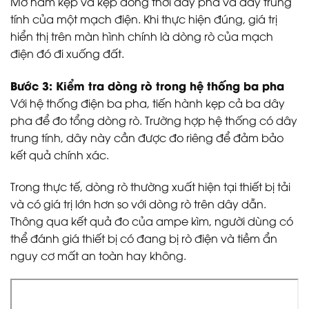
Mở hàm kẹp và kẹp đồng thời dây pha và dây trung
tính của một mạch điện. Khi thực hiện đúng, giá trị
hiển thị trên màn hình chính là dòng rò của mạch
điện đó đi xuống đất.
Bước 3: Kiểm tra dòng rò trong hệ thống ba pha
Với hệ thống điện ba pha, tiến hành kẹp cả ba dây
pha để đo tổng dòng rò. Trường hợp hệ thống có dây
trung tính, dây này cần được đo riêng để đảm bảo
kết quả chính xác.
Trong thực tế, dòng rò thường xuất hiện tại thiết bị tải
và có giá trị lớn hơn so với dòng rò trên dây dẫn.
Thông qua kết quả đo của ampe kìm, người dùng có
thể đánh giá thiết bị có đang bị rò điện và tiềm ẩn
nguy cơ mất an toàn hay không.