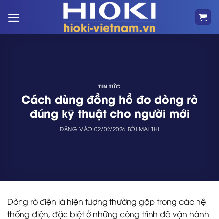
Bỏ
qua
nội
dung
TIN TỨC
Cách dùng đồng hồ đo dòng rò
đúng kỹ thuật cho người mới
ĐĂNG VÀO
02/02/2026
BỞI
MAI THI
Dòng rò điện là hiện tượng thường gặp trong các hệ
thống điện, đặc biệt ở những công trình đã vận hành