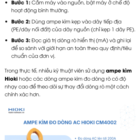
Bước 1:
Cắm máy vào nguồn, bật máy ở chế độ
hoạt động bình thường.
Bước 2:
Dùng ampe kìm kẹp vào dây tiếp địa
(PE/dây nối đất) của dây nguồn (chỉ kẹp 1 dây PE).
Bước 3:
Đọc giá trị dòng rò hiển thị (mA) và ghi lại
để so sánh với giới hạn an toàn theo quy định/tiêu
chuẩn của đơn vị.
ampe kìm
Trong thực tế, nhiều kỹ thuật viên sử dụng
Hioki
hoặc các dòng ampe kìm đo dòng rò có độ
nhạy cao để theo dõi sự thay đổi dòng rò một cách
chính xác hơn.