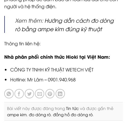
người và hệ thống điện.
Xem thêm:
Hướng dẫn cách đo dòng
rò bằng ampe kìm đúng kỹ thuật
Thông tin liên hệ:
Nhà phân phối chính thức Hioki tại Việt Nam:
CÔNG TY TNHH KỸ THUẬT WETECH VIỆT
Hotline: Mr Lâm – 0901.940.968
Bài viết này được đăng trong
Tin tức
và được gắn thẻ
ampe kim
,
đo dòng rò
,
đồng hồ đo dòng rò
.