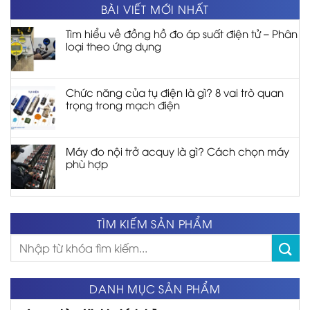
BÀI VIẾT MỚI NHẤT
Tìm hiểu về đồng hồ đo áp suất điện tử – Phân
loại theo ứng dụng
Chức năng của tụ điện là gì? 8 vai trò quan
trọng trong mạch điện
Máy đo nội trở acquy là gì? Cách chọn máy
phù hợp
TÌM KIẾM SẢN PHẨM
Tìm
kiếm:
DANH MỤC SẢN PHẨM