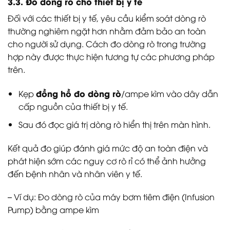
3.3. Đo dòng rò cho thiết bị y tế
Đối với các thiết bị y tế, yêu cầu kiểm soát dòng rò
thường nghiêm ngặt hơn nhằm đảm bảo an toàn
cho người sử dụng. Cách đo dòng rò trong trường
hợp này được thực hiện tương tự các phương pháp
trên.
đồng hồ đo dòng rò
Kẹp
/ampe kìm vào dây dẫn
cấp nguồn của thiết bị y tế.
Sau đó đọc giá trị dòng rò hiển thị trên màn hình.
Kết quả đo giúp đánh giá mức độ an toàn điện và
phát hiện sớm các nguy cơ rò rỉ có thể ảnh hưởng
đến bệnh nhân và nhân viên y tế.
– Ví dụ:
Đo dòng rò của máy bơm tiêm điện (Infusion
Pump) bằng ampe kìm