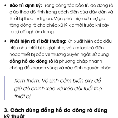
Bảo trì định kỳ:
Trong công tác bảo trì, đo dòng rò
giúp theo dõi tình trạng cách điện của dây dẫn và
thiết bị theo thời gian. Việc phát hiện sớm sự gia
tăng dòng rò cho phép xử lý kịp thời trước khi xảy
ra sự cố nghiêm trọng.
Phát hiện rò rỉ bất thường:
Khi xuất hiện các dấu
hiệu như thiết bị bị giật nhẹ, vỏ kim loại có điện
hoặc thiết bị bảo vệ thường xuyên ngắt, sử dụng
đồng hồ đo dòng rò
là phương pháp nhanh
chóng để khoanh vùng và xác định nguyên nhân.
Xem thêm:
Vệ sinh cảm biến oxy để
giữ độ chính xác và kéo dài tuổi thọ
thiết bị
3. Cách dùng đồng hồ đo dòng rò đúng
kỹ thuật