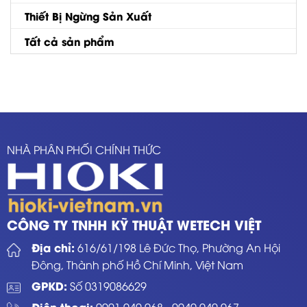
Thiết Bị Ngừng Sản Xuất
Tất cả sản phẩm
NHÀ PHÂN PHỐI CHÍNH THỨC
CÔNG TY TNHH KỸ THUẬT WETECH VIỆT
Địa chỉ:
616/61/198 Lê Đức Thọ, Phường An Hội
Đông, Thành phố Hồ Chí Minh, Việt Nam
GPKD:
Số 0319086629
Điện thoại:
0901.940.968
-
0949.940.967