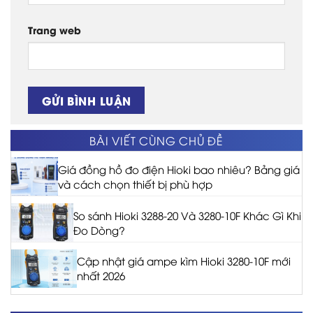
Trang web
BÀI VIẾT CÙNG CHỦ ĐỀ
Giá đồng hồ đo điện Hioki bao nhiêu? Bảng giá
và cách chọn thiết bị phù hợp
So sánh Hioki 3288-20 Và 3280-10F Khác Gì Khi
Đo Dòng?
Cập nhật giá ampe kìm Hioki 3280-10F mới
nhất 2026