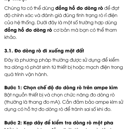
đồng hồ đo dòng rò
Chúng ta có thể dùng
để đạt
độ chính xác và đánh giá đúng tình trạng rò rỉ điện
của hệ thống. Dưới đây là một số trường hợp dùng
đồng hồ đo dòng rò
cơ bản mà bạn có thể tham
khảo.
3.1. Đo dòng rò đi xuống mặt đất
Đây là phương pháp thường được sử dụng để kiểm
tra dòng rò phát sinh từ thiết bị hoặc mạch điện trong
quá trình vận hành.
Bước 1: Chọn chế độ đo dòng rò trên ampe kìm
Bật nguồn thiết bị và chọn chức năng đo dòng rò
(thường là thang đo mA). Cần đảm bảo ampe kìm sử
dụng có hỗ trợ đo dòng rò để tránh sai số khi đo.
Bước 2: Kẹp dây để kiểm tra dòng rò một pha