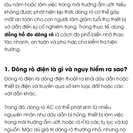
lâu năm hoặc làm việc trong môi trường ẩm ướt. Nếu
không được phát hiện kịp thời, dòng rò có thể gây
mất an toàn cho con người, làm giảm tuổi thọ thiết bị
và dẫn đến sự cố nghiêm trọng. Trong thực tế, dùng
đồng hồ đo dòng rò
là cách đo phổ biến nhờ thao
tác nhanh, an toàn và phù hợp cho kiểm tra hiện
trường.
1. Dòng rò điện là gì và nguy hiểm ra sao?
Dòng rò điện là dòng điện thoát ra khỏi dây dẫn hoặc
thiết bị điện và truyền qua vỏ kim loại, đất hoặc các
vật dẫn khác.
Trong đó, dòng rò AC có thể phát sinh từ nhiều
nguyên nhân như dây dẫn bị hỏng, thiết bị làm việc
trong môi trường ẩm ướt, hoặc rò rỉ từ các tụ lọc và bộ
nguồn. Mặc dù giá trị dòng rò thường nhỏ, nhưng nó