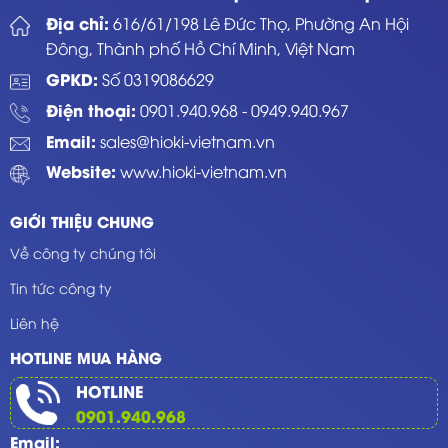
Địa chỉ:
616/61/198 Lê Đức Thọ, Phường An Hội
Đông, Thành phố Hồ Chí Minh, Việt Nam
GPKD:
Số 0319086629
Điện thoại:
0901.940.968
-
0949.940.967
Email:
sales@hioki-vietnam.vn
Website:
www.hioki-vietnam.vn
GIỚI THIỆU CHUNG
Về công ty chúng tôi
Tin tức công ty
Liên hệ
HOTLINE MUA HÀNG
HOTLINE
0901.940.968
Email: