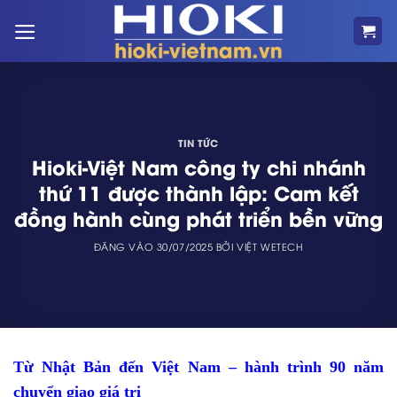
Bỏ
qua
nội
dung
TIN TỨC
Hioki-Việt Nam công ty chi nhánh
thứ 11 được thành lập: Cam kết
đồng hành cùng phát triển bền vững
ĐĂNG VÀO
30/07/2025
BỞI
VIỆT WETECH
Từ Nhật Bản đến Việt Nam – hành trình 90 năm
chuyển giao giá trị