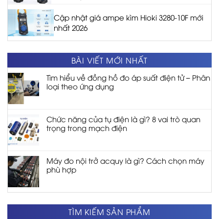
Cập nhật giá ampe kìm Hioki 3280-10F mới
nhất 2026
BÀI VIẾT MỚI NHẤT
Tìm hiểu về đồng hồ đo áp suất điện tử – Phân
loại theo ứng dụng
Chức năng của tụ điện là gì? 8 vai trò quan
trọng trong mạch điện
Máy đo nội trở acquy là gì? Cách chọn máy
phù hợp
TÌM KIẾM SẢN PHẨM