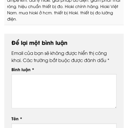
ròng
,
hiệu chuẩn thiết bị đo
,
Hioki chính hãng
,
Hioki Việt
Nam
,
mua hioki ở hcm
,
thiết bị Hioki
,
thiết bị đo lường
điện
.
Để lại một bình luận
Email của bạn sẽ không được hiển thị công
khai.
Các trường bắt buộc được đánh dấu
*
Bình luận
*
Tên
*