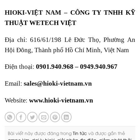
HIOKI-VIỆT NAM –
CÔNG TY TNHH KỸ
THUẬT WETECH VIỆT
Địa chỉ: 616/61/198 Lê Đức Thọ, Phường An
Hội Đông, Thành phố Hồ Chí Minh, Việt Nam
Điện thoại:
0901.940.968
–
0949.940.967
Email:
sales@hioki-vietnam.vn
Website:
www.hioki-vietnam.vn
Bài viết này được đăng trong
Tin tức
và được gắn thẻ
ampe kim
,
dai ly hioki
,
giải pháp đo điện
,
giảm phát thải