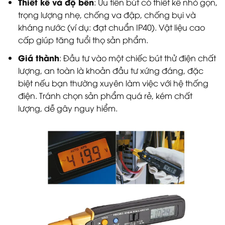
Thiết kế và độ bền
: Ưu tiên bút có thiết kế nhỏ gọn,
trọng lượng nhẹ, chống va đập, chống bụi và
kháng nước (ví dụ: đạt chuẩn IP40). Vật liệu cao
cấp giúp tăng tuổi thọ sản phẩm.
Giá thành
: Đầu tư vào một chiếc bút thử điện chất
lượng, an toàn là khoản đầu tư xứng đáng, đặc
biệt nếu bạn thường xuyên làm việc với hệ thống
điện. Tránh chọn sản phẩm quá rẻ, kém chất
lượng, dễ gây nguy hiểm.