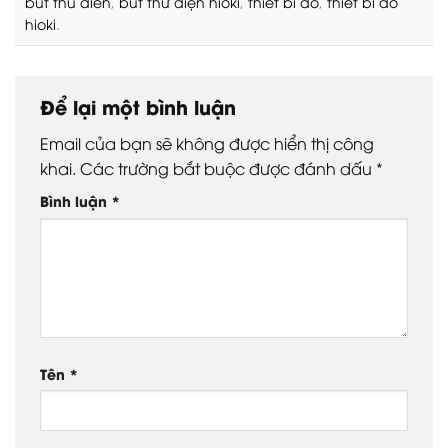
but thu dien
,
bút thử điện hioki
,
thiet bi do
,
thiet bi do
hioki
.
Để lại một bình luận
Email của bạn sẽ không được hiển thị công
khai.
Các trường bắt buộc được đánh dấu
*
Bình luận
*
Tên
*