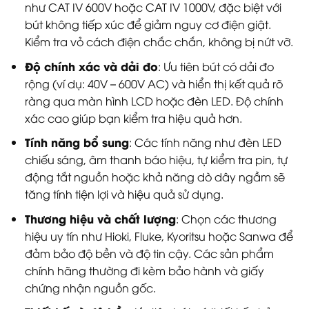
như CAT IV 600V hoặc CAT IV 1000V, đặc biệt với
bút không tiếp xúc để giảm nguy cơ điện giật.
Kiểm tra vỏ cách điện chắc chắn, không bị nứt vỡ.
Độ chính xác và dải đo
: Ưu tiên bút có dải đo
rộng (ví dụ: 40V – 600V AC) và hiển thị kết quả rõ
ràng qua màn hình LCD hoặc đèn LED. Độ chính
xác cao giúp bạn kiểm tra hiệu quả hơn.
Tính năng bổ sung
: Các tính năng như đèn LED
chiếu sáng, âm thanh báo hiệu, tự kiểm tra pin, tự
động tắt nguồn hoặc khả năng dò dây ngầm sẽ
tăng tính tiện lợi và hiệu quả sử dụng.
Thương hiệu và chất lượng
: Chọn các thương
hiệu uy tín như Hioki, Fluke, Kyoritsu hoặc Sanwa để
đảm bảo độ bền và độ tin cậy. Các sản phẩm
chính hãng thường đi kèm bảo hành và giấy
chứng nhận nguồn gốc.