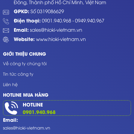
Đông, Thành phố Hồ Chí Minh, Việt Nam
GPKD:
Số 0319086629
Điện thoại:
0901.940.968
-
0949.940.967
Email:
sales@hioki-vietnam.vn
Website:
www.hioki-vietnam.vn
GIỚI THIỆU CHUNG
Về công ty chúng tôi
Tin tức công ty
Liên hệ
HOTLINE MUA HÀNG
HOTLINE
0901.940.968
Email:
sales@hioki-vietnam.vn