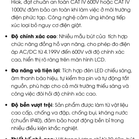
Hiok, đạt chuẩn an toàn CAT IV 600V hoặc CAT IV
1000V, đảm bảo an toàn khi làm việc ở môi trường
điện phức tạp. Công nghệ cảm ứng không tiếp
xúc loại bỏ nguy cơ điện giật.
Độ chính xác cao
: Nhiều mẫu bút của tích hợp
chức năng đồng hồ vạn năng, cho phép đo điện
áp AC/DC từ 4.199V đến 600V với độ chính xác
cao, hiển thị rõ ràng trên màn hình LCD.
Đa năng và tiện lợi
: Tích hợp đèn LED chiếu sáng,
âm thanh báo hiệu, tự kiểm tra pin và tự động tắt
nguồn, phù hợp cho cả môi trường thiếu sáng và
công việc đòi hỏi độ chính xác cao.
Độ bền vượt trội
: Sản phẩm được làm từ vật liệu
cao cấp, chống va đập, chống bụi, kháng nước
(chuẩn IP40), đảm bảo hoạt động bền bỉ trong
nhiều điều kiện khắc nghiệt.
Thiết kế nhỏ gọn
: Với trọng lượng chỉ từ 30-60g, bút