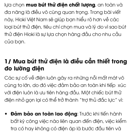
mua bút thử điện chất lượng
lựa chọn
, an toàn và
đa năng là điều vô cùng quan trọng. Trong bài viết
này, Hioki Việt Nam sẽ giúp bạn hiểu rõ hơn về các
loại bút thử điện, tiêu chí chọn mua và lý do vì sao bút
thử điện Hioki là sự lựa chọn hàng đầu cho nhu cầu
của bạn.
1/ Mua bút thử điện là điều cần thiết trong
đo lường điện
Các sự cố về điện luôn gây ra những nỗi mất mát vô
cùng to lớn, do đó việc đảm bảo an toàn khi tiếp xúc
với điện luôn là ưu tiên hàng đầu. Một chiếc bút thử
điện nhỏ gọn lại có thể trở thành “trợ thủ đắc lực” vì:
Đảm bảo an toàn lao động
: Trước khi tiến hành
bất kỳ công việc nào liên quan đến điện, việc kiểm
tra có hay không có điện áp là bước đầu tiên và