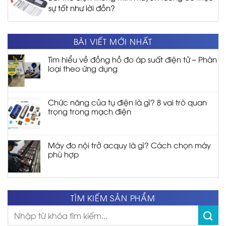
sự tốt như lời đồn?
BÀI VIẾT MỚI NHẤT
Tìm hiểu về đồng hồ đo áp suất điện tử – Phân
loại theo ứng dụng
Chức năng của tụ điện là gì? 8 vai trò quan
trọng trong mạch điện
Máy đo nội trở acquy là gì? Cách chọn máy
phù hợp
TÌM KIẾM SẢN PHẨM
Tìm
kiếm: