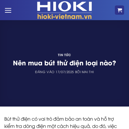
Bỏ
qua
nội
dung
TIN TỨC
Nên mua bút thử điện loại nào?
ĐĂNG VÀO
17/07/2025
BỞI
MAI THI
Bút thử điện có vai trò đảm bảo an toàn và hỗ trợ
kiểm tra dòng điện một cách hiệu quả, do đó, việc