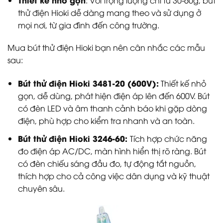
thử điện Hioki dễ dàng mang theo và sử dụng ở
mọi nơi, từ gia đình đến công trường.
Mua bút thử điện Hioki bạn nên cân nhắc các mẫu
sau:
Bút thử điện Hioki 3481-20 (600V):
Thiết kế nhỏ
gọn, dễ dùng, phát hiện điện áp lên đến 600V. Bút
có đèn LED và âm thanh cảnh báo khi gặp dòng
điện, phù hợp cho kiểm tra nhanh và an toàn.
Bút thử điện Hioki 3246-60:
Tích hợp chức năng
đo điện áp AC/DC, màn hình hiển thị rõ ràng. Bút
có đèn chiếu sáng đầu đo, tự động tắt nguồn,
thích hợp cho cả công việc dân dụng và kỹ thuật
chuyên sâu.