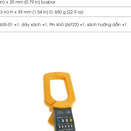
in) × 20 mm (0.79 in) busbar
 in) H × 39 mm (1.54 in) D, 650 g (22.9 oz)
35-01 ×1, dây xách ×1, Pin khô (6LF22) ×1, sách hướng dẫn ×1