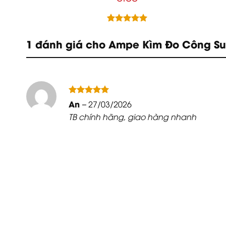
5.00
1
trên 5
dựa trên
1 đánh giá cho
Ampe Kìm Đo Công Suấ
đánh giá
Được xếp
An
–
27/03/2026
hạng
5
5
TB chính hãng, giao hàng nhanh
sao