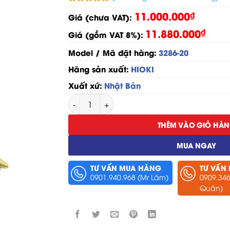
5.00
1
trên 5
11.000.000
₫
Giá (chưa VAT):
dựa trên
đánh giá
11.880.000
₫
Giá (gồm VAT 8%):
Model / Mã đặt hàng:
3286-20
Hãng sản xuất:
HIOKI
Xuất xứ:
Nhật Bản
Ampe Kìm Đo Công Suất Hioki 3286-20 số 
THÊM VÀO GIỎ HÀ
MUA NGAY
TƯ VẤN MUA HÀNG
TƯ VẤN
0901.940.968 (Mr Lâm)
0909.346
Quân)