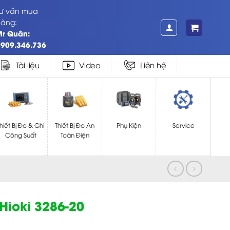
ư vấn mua
àng:
Mr Quân:
909.346.736
Tài liệu
Video
Liên hệ
hiết Bị Đo & Ghi
Thiết Bị Đo An
Phụ Kiện
Service
Công Suất
Toàn Điện
ioki 3286-20