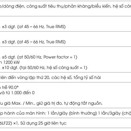
p/dòng điện, công suất tiêu thụ/phản khàng/biểu kiến, hệ số côn
±3 dgt. (at 45 – 66 Hz, True RMS)
±3 dgt. (at 45 – 66 Hz, True RMS)
±5 dgt. (at 50/60 Hz, Power factor = 1)
n 1200 kW
±10 dgt. (tại 50/60 Hz, hệ số công suất = 1)
ên đến vòng lặp thứ 20, các hệ số, tổng tỷ số hài
 trễ 90.0°
 và từ 1.000 đến 0
u giá Max. / Min., giữ giá trị đo, tự động tắt nguồn,
ấp hành của màn hình: 1 lần/giây (bình thường) 1 lần/3giây (ch
6LF22) ×1, Sử dụng 25 giờ liên tục