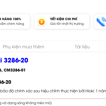
H HÃNG 100%
TIẾT KIỆM CHI PHÍ
hẩm chính hãng
Giá tốt nhất thị trường
Phụ kiện mua thêm
Tài liệu
i 3286-20
6
,
CM3286-01
86-20
ảo độ chính xác sau hiệu chỉnh thực hiện bởi Hioki: 1 nă
ng và dạng sóng không méo mó)