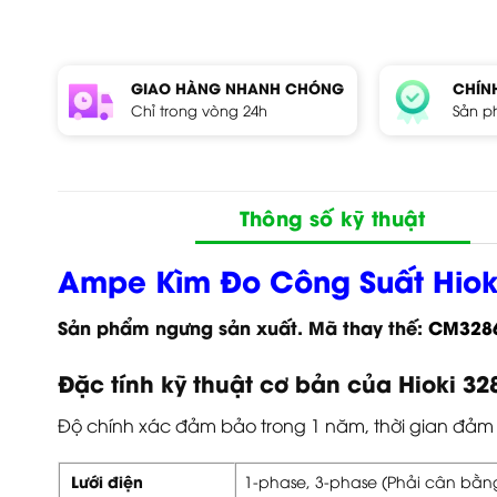
GIAO HÀNG NHANH CHÓNG
CHÍN
Chỉ trong vòng 24h
Sản p
Thông số kỹ thuật
Ampe Kìm Đo Công Suất Hiok
Sản phẩm ngưng sản xuất.
Mã thay thế:
CM328
Đặc tính kỹ thuật cơ bản của Hioki 32
Độ chính xác đảm bảo trong 1 năm, thời gian đảm b
Lưới điện
1-phase, 3-phase (Phải cân bằ