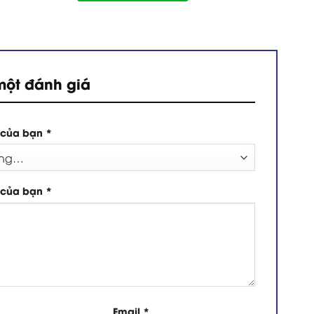
một đánh giá
 của bạn
*
 của bạn
*
Email
*