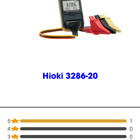
Hioki 3286-20
5
1
4
0
3
0