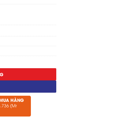
lượng
NG
 MUA HÀNG
.736 (Mr