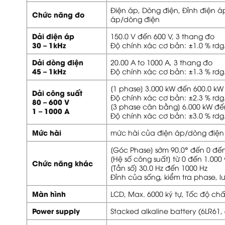
Điện áp, Dòng điện, Đỉnh điện á
Chức năng đo
áp/dòng điện
Dải điện áp
150.0 V đến 600 V, 3 thang đo
30 – 1kHz
Độ chính xác cơ bản: ±1.0 % rdg. 
Dải dòng điện
20.00 A to 1000 A, 3 thang đo
45 – 1kHz
Độ chính xác cơ bản: ±1.3 % rdg. 
[1 phase] 3.000 kW đến 600.0 kW
Dải công suất
Độ chính xác cơ bản: ±2.3 % rdg. 
80 – 600 V
[3 phase cân bằng] 6.000 kW đế
1 – 1000 A
Độ chính xác cơ bản: ±3.0 % rdg. 
Mức hài
mức hài của điện áp/dòng điện l
[Góc Phase] sớm 90.0° đến 0 đến
[Hệ số công suất] từ 0 đến 1.000
Chức năng khác
[Tần số] 30.0 Hz đến 1000 Hz
Đỉnh của sống, kiểm tra phase, lư
Màn hình
LCD, Max. 6000 ký tự, Tốc độ ch
Power supply
Stacked alkaline battery (6LR61, 