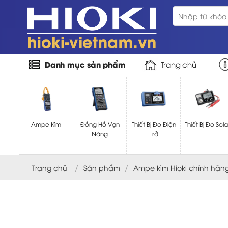
Bỏ
Tìm
qua
kiếm:
nội
dung
Danh mục sản phẩm
Trang chủ
Ampe Kìm
Đồng Hồ Vạn
Thiết Bị Đo Điện
Thiết Bị Đo Sola
Năng
Trở
/
/
Trang chủ
Sản phẩm
Ampe kìm Hioki chính hãn