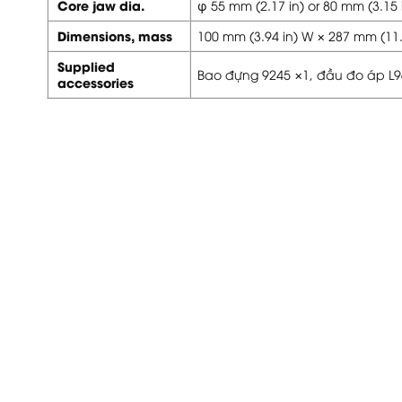
Core jaw dia.
φ 55 mm (2.17 in) or 80 mm (3.15 
Dimensions, mass
100 mm (3.94 in) W × 287 mm (11.3
Supplied
Bao đựng 9245 ×1, đầu đo áp L96
accessories