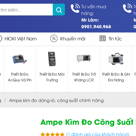
Tư vấn mua
T
hàng:
h
Mr Lâm:
0901.940.968
0
HIOKI Việt Nam
Khuyến mãi
Tin tức
r
Thiết Bị Đo
Thiết Bị Đo Môi
Thiết Bị Đo Trở
Thiết Bị Đo & Ghi
T
AcQuy Và Pin
Trường
Kháng LCR
Đa Năng
/
g
Ampe kìm đo dòng rò, công suất chính hãng
Ampe Kìm Đo Công Suất H
(
1
đánh giá của khách hàng)