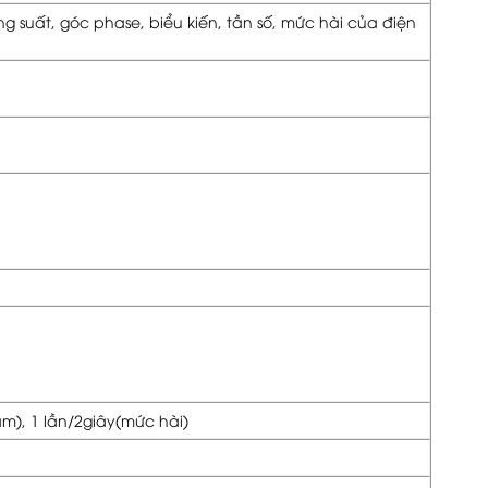
g suất, góc phase, biểu kiến, tần số, mức hài của điện
ậm), 1 lần/2giây(mức hài)