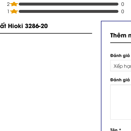
2
0
1
0
t Hioki 3286-20
Thêm 
Đánh giá
Đánh giá
Tên
*