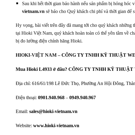
Sau khi hết thời gian bảo hành nếu sản phẩm bị hỏng hóc 
vietnam.vn
sẽ báo cho Quý khách chi phí và thời gian đế 
Hy vọng, bài viết trên đây đã mang tới cho quý khách những t
tại Hioki Việt Nam, quý khách hoàn toàn có thể yên tâm về chấ
bị đo lường điện chính hãng Hioki.
HIOKI-VIỆT NAM –
CÔNG TY TNHH KỸ THUẬT W
Mua Hioki L4933 ở đâu? CÔNG TY TNHH KỸ THUẬT WE
Địa chỉ: 616/61/198 Lê Đức Thọ, Phường An Hội Đông, Thà
Điện thoại:
0901.940.968
–
0949.940.967
Email:
sales@hioki-vietnam.vn
Website:
www.hioki-vietnam.vn