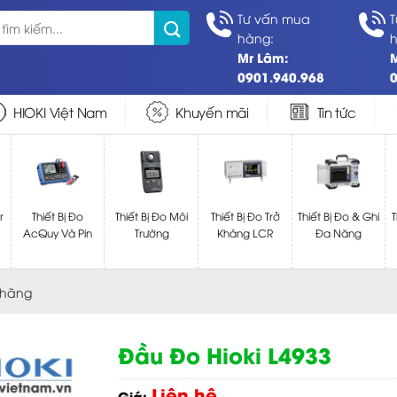
Tư vấn mua
T
hàng:
h
Mr Lâm:
0901.940.968
0
HIOKI Việt Nam
Khuyến mãi
Tin tức
r
Thiết Bị Đo
Thiết Bị Đo Môi
Thiết Bị Đo Trở
Thiết Bị Đo & Ghi
T
AcQuy Và Pin
Trường
Kháng LCR
Đa Năng
 hãng
Đầu Đo Hioki L4933
Liên hệ
Giá: