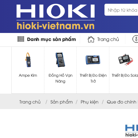
Bỏ
Tìm
qua
kiếm:
nội
dung
Danh mục sản phẩm
Trang chủ
Ampe Kìm
Đồng Hồ Vạn
Thiết Bị Đo Điện
Thiết Bị Đo Sola
Năng
Trở
/
/
/
Trang chủ
Sản phẩm
Phụ kiện
Que đo chính