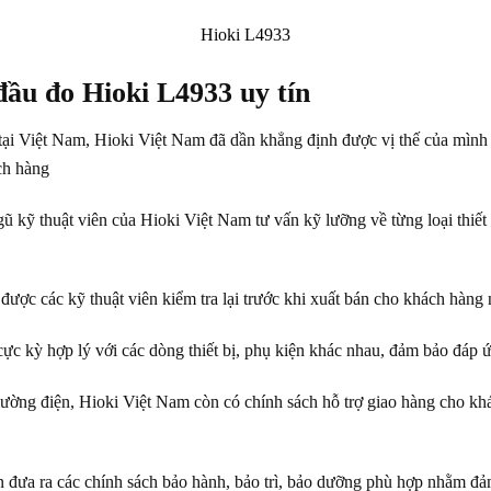
Hioki L4933
đầu đo Hioki L4933 uy tín
 tại Việt Nam, Hioki Việt Nam đã dần khẳng định được vị thế của mình 
ch hàng
ũ kỹ thuật viên của Hioki Việt Nam tư vấn kỹ lưỡng về từng loại thiết
u được các kỹ thuật viên kiểm tra lại trước khi xuất bán cho khách hàn
ực kỳ hợp lý với các dòng thiết bị, phụ kiện khác nhau, đảm bảo đáp
 lường điện, Hioki Việt Nam còn có chính sách hỗ trợ giao hàng cho khá
 đưa ra các chính sách bảo hành, bảo trì, bảo dưỡng phù hợp nhằm đảm b