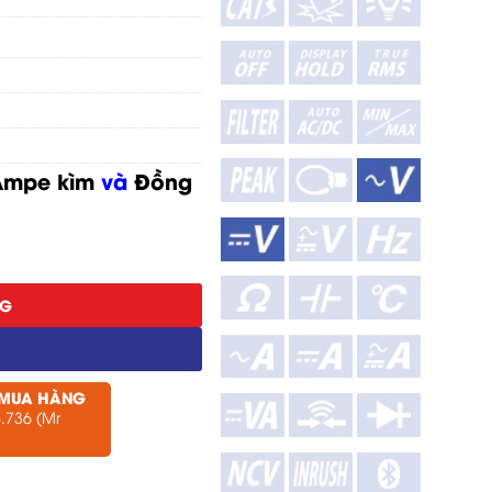
Ampe kìm
và
Đồng
NG
 MUA HÀNG
.736 (Mr