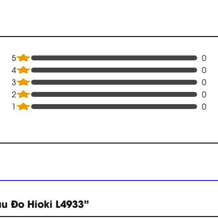
5
0
4
0
3
0
2
0
1
0
ầu Đo Hioki L4933”