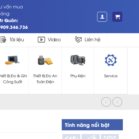
ư vấn mua
àng:
Mr Quân:
909.346.736
Tài liệu
Video
Liên hệ
hiết Bị Đo & Ghi
Thiết Bị Đo An
Phụ Kiện
Service
Công Suất
Toàn Điện
Tính năng nổi bật