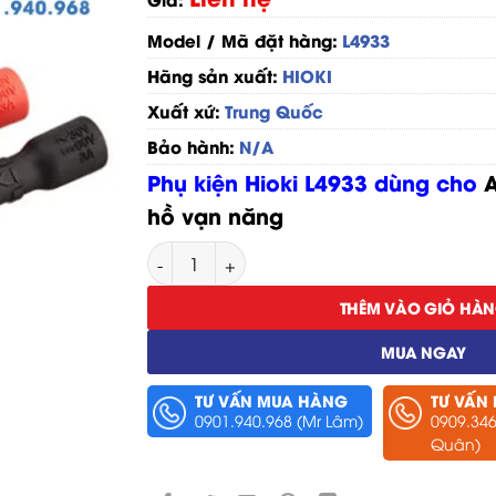
Model / Mã đặt hàng:
L4933
Hãng sản xuất:
HIOKI
Xuất xứ:
Trung Quốc
Bảo hành:
N/A
Phụ kiện Hioki L4933 dùng cho
hồ vạn năng
Đầu Đo Hioki L4933 số lượng
THÊM VÀO GIỎ HÀ
MUA NGAY
TƯ VẤN MUA HÀNG
TƯ VẤN
0901.940.968 (Mr Lâm)
0909.346
Quân)