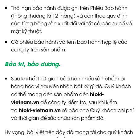
Thời hạn bảo hành được ghi trên Phiếu Bảo hành
(thông thường là 12 tháng) và còn theo quy định
của từng hãng sản xuất đối với tất cả các sự cố về
mặt kỹ thuật.
Có phiếu bảo hành và tem bảo hành hợp lệ của
công ty trên sản phẩm.
Bảo trì, bảo dưỡng.
Sau khi hết thời gian bảo hành nếu sản phẩm bị
hỏng hóc vì nguyên nhân bất kỳ gì đó. Quý khách
hioki-
có thể mang đến sản phẩm đến
vietnam.vn
để công ty kiểm tra, sau khi kiểm
hioki-vietnam.vn
tra
sẽ báo cho Quý khách chi phí
và thời gian đế sửa chữa sản phẩm đó.
Hy vọng, bài viết trên đây đã mang tới cho quý khách