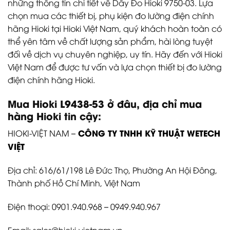
những thông tin chi tiết về Dây Đo Hioki 9750-03. Lựa
chọn mua các thiết bị, phụ kiện đo lường điện chính
hãng Hioki tại Hioki Việt Nam, quý khách hoàn toàn có
thể yên tâm về chất lượng sản phẩm, hài lòng tuyệt
đối về dịch vụ chuyên nghiệp, uy tín. Hãy đến với Hioki
Việt Nam để được tư vấn và lựa chọn thiết bị đo lường
điện chính hãng Hioki.
Mua Hioki
L9438-53
ở đâu, địa chỉ mua
hàng Hioki tin cậy:
CÔNG TY TNHH KỸ THUẬT WETECH
HIOKI-VIỆT NAM –
VIỆT
Địa chỉ: 616/61/198 Lê Đức Thọ, Phường An Hội Đông,
Thành phố Hồ Chí Minh, Việt Nam
Điện thoại: 0901.940.968 – 0949.940.967
Email: sales@hioki-vietnam.vn