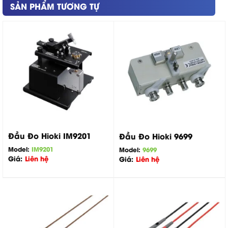
SẢN PHẨM TƯƠNG TỰ
Đầu Đo Hioki IM9201
Đầu Đo Hioki 9699
Model:
IM9201
Model:
9699
Giá:
Liên hệ
Giá:
Liên hệ