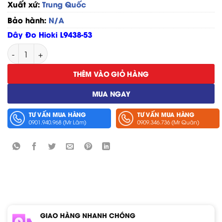
Xuất xứ:
Trung Quốc
Bảo hành:
N/A
Dây Đo Hioki L9438-53
Dây Đo Hioki L9438-53 số lượng
THÊM VÀO GIỎ HÀNG
MUA NGAY
TƯ VẤN MUA HÀNG
TƯ VẤN MUA HÀNG
0901.940.968 (Mr Lâm)
0909.346.736 (Mr Quân)
GIAO HÀNG NHANH CHÓNG