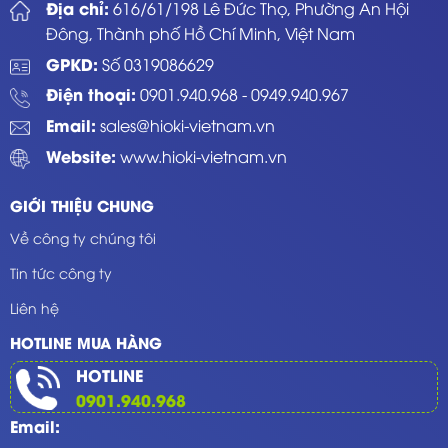
Địa chỉ:
616/61/198 Lê Đức Thọ, Phường An Hội
Đông, Thành phố Hồ Chí Minh, Việt Nam
GPKD:
Số 0319086629
Điện thoại:
0901.940.968
-
0949.940.967
Email:
sales@hioki-vietnam.vn
Website:
www.hioki-vietnam.vn
GIỚI THIỆU CHUNG
Về công ty chúng tôi
Tin tức công ty
Liên hệ
HOTLINE MUA HÀNG
HOTLINE
0901.940.968
Email: