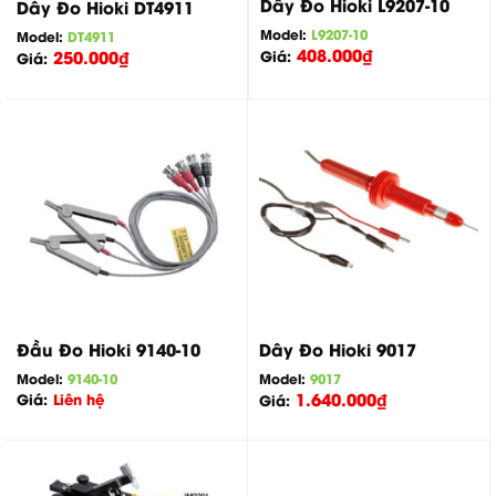
Dây Đo Hioki L9207-10
Dây Đo Hioki DT4911
Model:
L9207-10
Model:
DT4911
408.000
₫
250.000
₫
Giá:
Giá:
Đầu Đo Hioki 9140-10
Dây Đo Hioki 9017
Model:
9140-10
Model:
9017
1.640.000
₫
Giá:
Liên hệ
Giá: