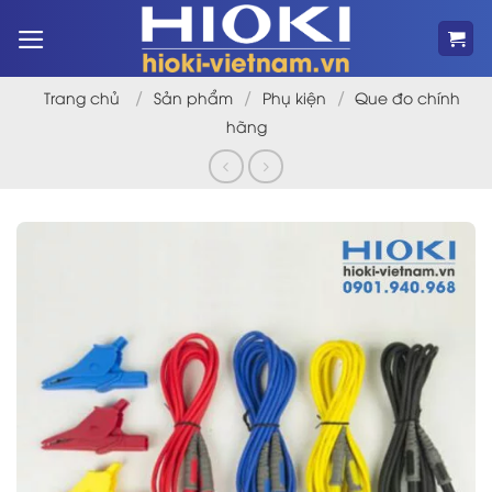
Bỏ
qua
nội
dung
/
/
/
Trang chủ
Sản phẩm
Phụ kiện
Que đo chính
hãng