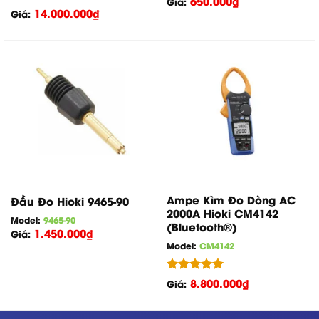
650.000
₫
Giá:
hạng
5.00
Được xếp
14.000.000
₫
Giá:
5 sao
hạng
5.00
5 sao
Ampe Kìm Đo Dòng AC
Đầu Đo Hioki 9465-90
2000A Hioki CM4142
Model:
9465-90
(Bluetooth®)
1.450.000
₫
Giá:
Model:
CM4142
Được xếp
8.800.000
₫
Giá:
hạng
5.00
5 sao