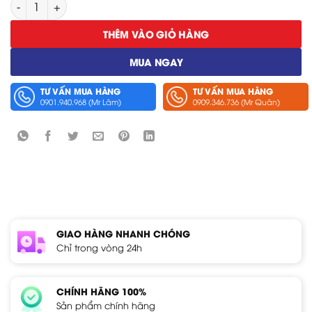
Máy In Dữ Liệu Hioki 9442 số lượng
THÊM VÀO GIỎ HÀNG
MUA NGAY
TƯ VẤN MUA HÀNG
TƯ VẤN MUA HÀNG
0901.940.968 (Mr Lâm)
0909.346.736 (Mr Quân)
GIAO HÀNG NHANH CHÓNG
Chỉ trong vòng 24h
CHÍNH HÃNG 100%
Sản phẩm chính hãng