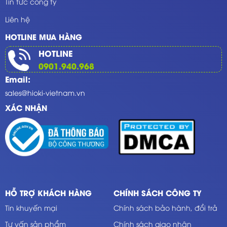
Tin tức công ty
Liên hệ
HOTLINE MUA HÀNG
HOTLINE
0901.940.968
Email:
sales@hioki-vietnam.vn
XÁC NHẬN
HỖ TRỢ KHÁCH HÀNG
CHÍNH SÁCH CÔNG TY
Tin khuyến mại
Chính sách bảo hành, đổi trả
Tư vấn sản phẩm
Chính sách giao nhận