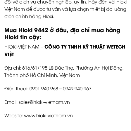
đối về dịch vụ chuyên nghiệp, uy tín. Hãy đến với Hioki
Việt Nam để được tư vấn và lựa chọn thiết bị đo lường
điện chính hãng Hioki.
Mua Hioki 9442 ở đâu, địa chỉ mua hàng
Hioki tin cậy:
CÔNG TY TNHH KỸ THUẬT WETECH
HIOKI-VIỆT NAM –
VIỆT
Địa chỉ: 616/61/198 Lê Đức Thọ, Phường An Hội Đông,
Thành phố Hồ Chí Minh, Việt Nam
Điện thoại: 0901.940.968 – 0949.940.967
Email: sales@hioki-vietnam.vn
Website:
www.hioki-vietnam.vn