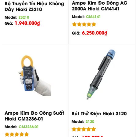
Ampe Kìm Đo Dòng AC
Bộ Truyền Tín Hiệu Không
2000A Hioki CM4141
Dây Hioki Z3210
Model:
CM4141
Model:
Z3210
1.940.000
₫
Giá:
Được xếp
6.250.000
₫
Giá:
hạng
5.00
5 sao
Ampe Kìm Đo Công Suất
Bút Thử Điện Hioki 3120
Hioki CM3286-01
Model:
3120
Model:
CM3286-01
Được xếp