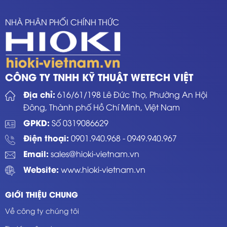
NHÀ PHÂN PHỐI CHÍNH THỨC
CÔNG TY TNHH KỸ THUẬT WETECH VIỆT
Địa chỉ:
616/61/198 Lê Đức Thọ, Phường An Hội
Đông, Thành phố Hồ Chí Minh, Việt Nam
GPKD:
Số 0319086629
Điện thoại:
0901.940.968
-
0949.940.967
Email:
sales@hioki-vietnam.vn
Website:
www.hioki-vietnam.vn
GIỚI THIỆU CHUNG
Về công ty chúng tôi