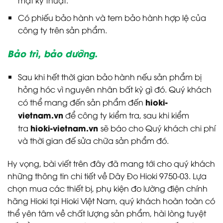
mặt kỹ thuật.
Có phiếu bảo hành và tem bảo hành hợp lệ của
công ty trên sản phẩm.
Bảo trì, bảo dưỡng.
Sau khi hết thời gian bảo hành nếu sản phẩm bị
hỏng hóc vì nguyên nhân bất kỳ gì đó. Quý khách
hioki-
có thể mang đến sản phẩm đến
vietnam.vn
để công ty kiểm tra, sau khi kiểm
hioki-vietnam.vn
tra
sẽ báo cho Quý khách chi phí
và thời gian đế sửa chữa sản phẩm đó.
Hy vọng, bài viết trên đây đã mang tới cho quý khách
những thông tin chi tiết về Dây Đo Hioki 9750-03. Lựa
chọn mua các thiết bị, phụ kiện đo lường điện chính
hãng Hioki tại Hioki Việt Nam, quý khách hoàn toàn có
thể yên tâm về chất lượng sản phẩm, hài lòng tuyệt