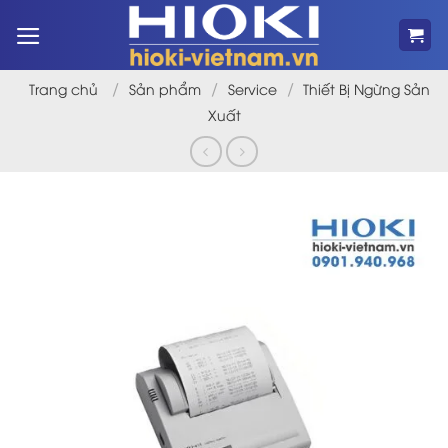
Bỏ
qua
nội
dung
/
/
/
Trang chủ
Sản phẩm
Service
Thiết Bị Ngừng Sản
Xuất