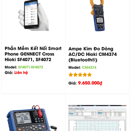
Phần Mềm Kết Nối Smart
Ampe Kìm Đo Dòng
Phone GENNECT Cross
AC/DC Hioki CM4374
Hioki SF4071, SF4072
(Bluetooth®)
Model:
SF4071-SF4072
Model:
CM4374
Giá:
Liên hệ
Được xếp
9.650.000
₫
Giá:
hạng
5.00
5 sao