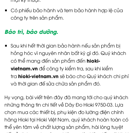
Có phiếu bảo hành và tem bảo hành hợp lệ của
công ty trên sản phẩm.
Bảo trì, bảo dưỡng.
Sau khi hết thời gian bảo hành nếu sản phẩm bị
hỏng hóc vì nguyên nhân bất kỳ gì đó. Quý khách
hioki-
có thể mang đến sản phẩm đến
vietnam.vn
để công ty kiểm tra, sau khi kiểm
hioki-vietnam.vn
tra
sẽ báo cho Quý khách chi phí
và thời gian đế sửa chữa sản phẩm đó.
Hy vọng, bài viết trên đây đã mang tới cho quý khách
những thông tin chi tiết về Dây Đo Hioki 9750-03. Lựa
chọn mua các thiết bị, phụ kiện đo lường điện chính
hãng Hioki tại Hioki Việt Nam, quý khách hoàn toàn có
thể yên tâm về chất lượng sản phẩm, hài lòng tuyệt