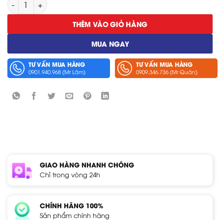
Cáp Mạng LAN Hioki 9642 số lượng
THÊM VÀO GIỎ HÀNG
MUA NGAY
TƯ VẤN MUA HÀNG
TƯ VẤN MUA HÀNG
0901.940.968 (Mr Lâm)
0909.346.736 (Mr Quân)
GIAO HÀNG NHANH CHÓNG
Chỉ trong vòng 24h
CHÍNH HÃNG 100%
Sản phẩm chính hãng