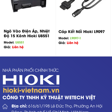
Ngõ Vào Điện Áp, Nhiệt
Cáp Kết Nối Hioki L9097
Độ 15 Kênh Hioki U8551
Model:
L9097-1
Model:
U8551
Giá:
Liên hệ
Giá:
Liên hệ
NHÀ PHÂN PHỐI CHÍNH THỨC
CÔNG TY TNHH KỸ THUẬT WETECH VIỆT
Địa chỉ:
616/61/198 Lê Đức Thọ, Phường An Hội
Đông, Thành phố Hồ Chí Minh, Việt Nam