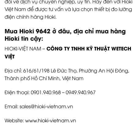
đối về dịch vụ chuyên nghiệp, uy tín. Hãy đến với Hioki
Việt Nam để được tư vấn và lựa chọn thiết bị đo lường
điện chính hãng Hioki.
Mua Hioki 9642 ở đâu, địa chỉ mua hàng
Hioki tin cậy:
CÔNG TY TNHH KỸ THUẬT WETECH
HIOKI-VIỆT NAM –
VIỆT
Địa chỉ: 616/61/198 Lê Đức Thọ, Phường An Hội Đông,
Thành phố Hồ Chí Minh, Việt Nam
Điện thoại: 0901.940.968 – 0949.940.967
Email: sales@hioki-vietnam.vn
Website:
www.hioki-vietnam.vn