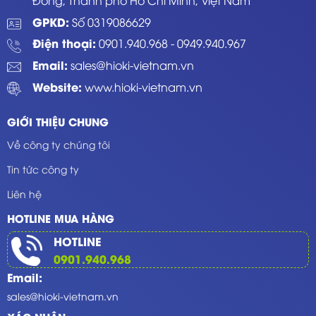
GPKD:
Số 0319086629
Điện thoại:
0901.940.968
-
0949.940.967
Email:
sales@hioki-vietnam.vn
Website:
www.hioki-vietnam.vn
GIỚI THIỆU CHUNG
Về công ty chúng tôi
Tin tức công ty
Liên hệ
HOTLINE MUA HÀNG
HOTLINE
0901.940.968
Email:
sales@hioki-vietnam.vn