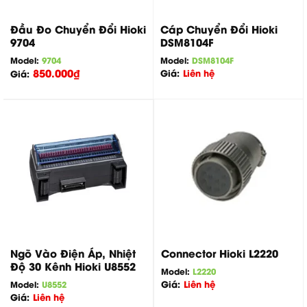
Đầu Đo Chuyển Đổi Hioki
Cáp Chuyển Đổi Hioki
9704
DSM8104F
Model:
9704
Model:
DSM8104F
850.000
₫
Giá:
Liên hệ
Giá:
Connector Hioki L2220
Ngõ Vào Điện Áp, Nhiệt
Độ 30 Kênh Hioki U8552
Model:
L2220
Giá:
Liên hệ
Model:
U8552
Giá:
Liên hệ