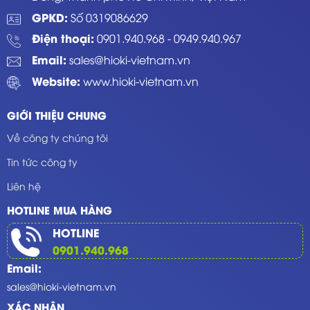
GPKD:
Số 0319086629
Điện thoại:
0901.940.968
-
0949.940.967
Email:
sales@hioki-vietnam.vn
Website:
www.hioki-vietnam.vn
GIỚI THIỆU CHUNG
Về công ty chúng tôi
Tin tức công ty
Liên hệ
HOTLINE MUA HÀNG
HOTLINE
0901.940.968
Email:
sales@hioki-vietnam.vn
XÁC NHẬN