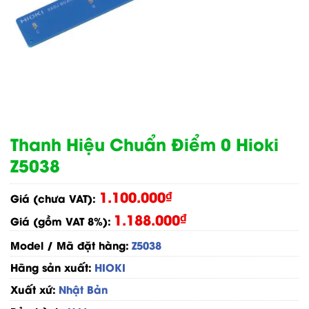
Thanh Hiệu Chuẩn Điểm 0 Hioki
Z5038
1.100.000
₫
Giá (chưa VAT):
1.188.000
₫
Giá (gồm VAT 8%):
Model / Mã đặt hàng:
Z5038
Hãng sản xuất:
HIOKI
Xuất xứ:
Nhật Bản