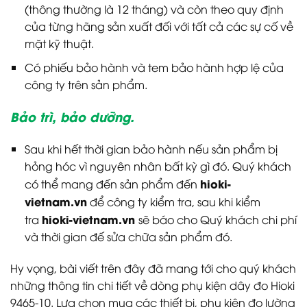
(thông thường là 12 tháng) và còn theo quy định
của từng hãng sản xuất đối với tất cả các sự cố về
mặt kỹ thuật.
Có phiếu bảo hành và tem bảo hành hợp lệ của
công ty trên sản phẩm.
Bảo trì, bảo dưỡng.
Sau khi hết thời gian bảo hành nếu sản phẩm bị
hỏng hóc vì nguyên nhân bất kỳ gì đó. Quý khách
hioki-
có thể mang đến sản phẩm đến
vietnam.vn
để công ty kiểm tra, sau khi kiểm
hioki-vietnam.vn
tra
sẽ báo cho Quý khách chi phí
và thời gian đế sửa chữa sản phẩm đó.
Hy vọng, bài viết trên đây đã mang tới cho quý khách
những thông tin chi tiết về dòng phụ kiện dây đo Hioki
9465-10. Lựa chọn mua các thiết bị, phụ kiện đo lường