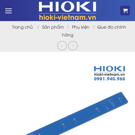
Bỏ
qua
nội
dung
/
/
/
Trang chủ
Sản phẩm
Phụ kiện
Que đo chính
hãng