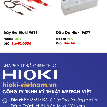
Dây Đo Hioki 9017
Đầu Đo Hioki 9677
Model:
9017
Model:
9677
1.640.000
₫
Giá:
Liên hệ
Giá:
NHÀ PHÂN PHỐI CHÍNH THỨC
CÔNG TY TNHH KỸ THUẬT WETECH VIỆT
Địa chỉ:
616/61/198 Lê Đức Thọ, Phường An Hội
Đông, Thành phố Hồ Chí Minh, Việt Nam