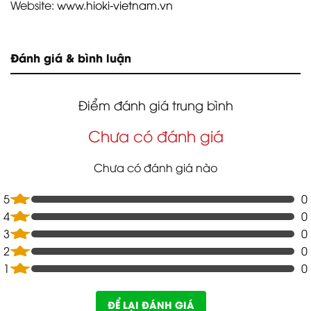
Website:
www.hioki-vietnam.vn
Đánh giá & bình luận
Điểm đánh giá trung bình
Chưa có đánh giá
Chưa có đánh giá nào
5
0
4
0
3
0
2
0
1
0
ĐỂ LẠI ĐÁNH GIÁ