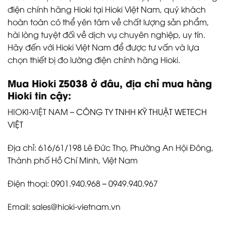
điện chính hãng Hioki tại Hioki Việt Nam, quý khách
hoàn toàn có thể yên tâm về chất lượng sản phẩm,
hài lòng tuyệt đối về dịch vụ chuyên nghiệp, uy tín.
Hãy đến với Hioki Việt Nam để được tư vấn và lựa
chọn thiết bị đo lường điện chính hãng Hioki.
Mua Hioki
Z5038
ở đâu, địa chỉ mua hàng
Hioki tin cậy:
HIOKI-VIỆT NAM –
CÔNG TY TNHH KỸ THUẬT WETECH
VIỆT
Địa chỉ: 616/61/198 Lê Đức Thọ, Phường An Hội Đông,
Thành phố Hồ Chí Minh, Việt Nam
Điện thoại: 0901.940.968 – 0949.940.967
Email: sales@hioki-vietnam.vn