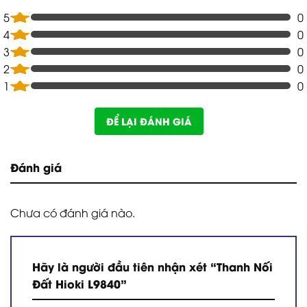
5
0
4
0
3
0
2
0
1
0
ĐỂ LẠI ĐÁNH GIÁ
Đánh giá
Chưa có đánh giá nào.
Hãy là người đầu tiên nhận xét “Thanh Nối
Đất Hioki L9840”