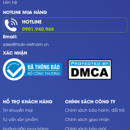
Liên hệ
HOTLINE MUA HÀNG
HOTLINE
0901.940.968
Email:
sales@hioki-vietnam.vn
XÁC NHẬN
HỖ TRỢ KHÁCH HÀNG
CHÍNH SÁCH CÔNG TY
Tin khuyến mại
Chính sách bảo hành, đổi trả
Tư vấn sản phẩm
Chính sách giao nhận
Hướng dẫn mua hàng
Chính sách bảo mật