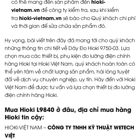
hioki-
có thể mang đến sản phẩm đến
vietnam.vn
để công ty kiểm tra, sau khi kiểm
hioki-vietnam.vn
tra
sẽ báo cho Quý khách chi phí
và thời gian đế sửa chữa sản phẩm đó.
Hy vọng, bài viết trên đây đã mang tới cho quý khách
những thông tin chi tiết về Dây Đo Hioki 9750-03. Lựa
chọn mua các thiết bị, phụ kiện đo lường điện chính
hãng Hioki tại Hioki Việt Nam, quý khách hoàn toàn có
thể yên tâm về chất lượng sản phẩm, hài lòng tuyệt
đối về dịch vụ chuyên nghiệp, uy tín. Hãy đến với Hioki
Việt Nam để được tư vấn và lựa chọn thiết bị đo lường
điện chính hãng Hioki.
Mua Hioki L9840 ở đâu, địa chỉ mua hàng
Hioki tin cậy:
CÔNG TY TNHH KỸ THUẬT WETECH
HIOKI-VIỆT NAM –
VIỆT