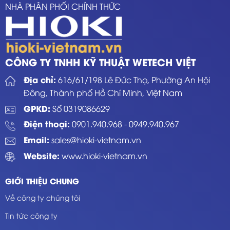
NHÀ PHÂN PHỐI CHÍNH THỨC
CÔNG TY TNHH KỸ THUẬT WETECH VIỆT
Địa chỉ:
616/61/198 Lê Đức Thọ, Phường An Hội
Đông, Thành phố Hồ Chí Minh, Việt Nam
GPKD:
Số 0319086629
Điện thoại:
0901.940.968
-
0949.940.967
Email:
sales@hioki-vietnam.vn
Website:
www.hioki-vietnam.vn
GIỚI THIỆU CHUNG
Về công ty chúng tôi
Tin tức công ty