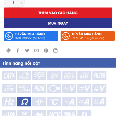
Thanh Nối Đất Hioki L9840 số lượng
THÊM VÀO GIỎ HÀNG
MUA NGAY
TƯ VẤN MUA HÀNG
TƯ VẤN MUA HÀNG
0901.940.968 (Mr Lâm)
0909.346.736 (Mr Quân)
Tính năng nổi bật