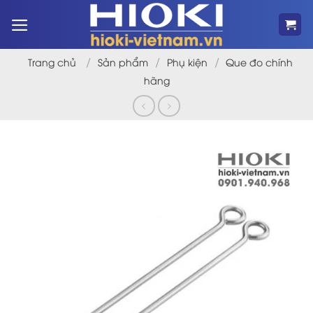
Bỏ
qua
nội
dung
/
/
/
Trang chủ
Sản phẩm
Phụ kiện
Que đo chính
hãng