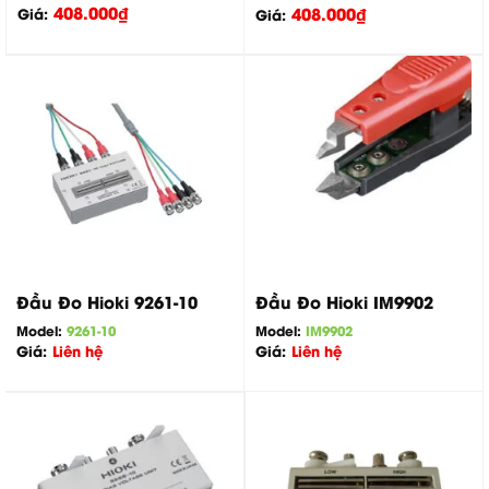
408.000
₫
408.000
₫
Giá:
Giá:
Đầu Đo Hioki 9261-10
Đầu Đo Hioki IM9902
Model:
9261-10
Model:
IM9902
Giá:
Liên hệ
Giá:
Liên hệ