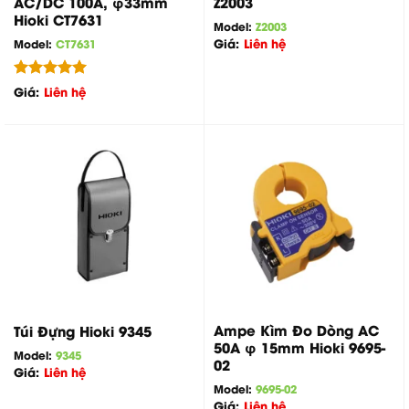
AC/DC 100A, φ33mm
Z2003
Hioki CT7631
Model:
Z2003
Giá:
Liên hệ
Model:
CT7631
Được xếp
Giá:
Liên hệ
hạng
5.00
5 sao
Ampe Kìm Đo Dòng AC
Túi Đựng Hioki 9345
50A φ 15mm Hioki 9695-
Model:
9345
02
Giá:
Liên hệ
Model:
9695-02
Giá:
Liên hệ