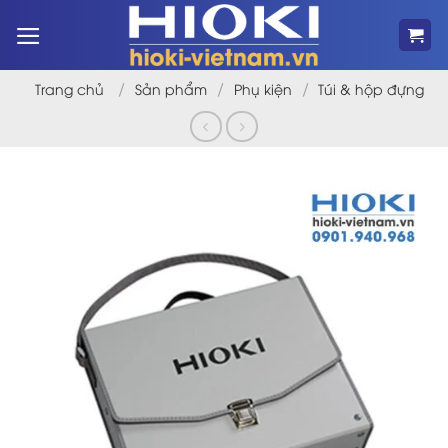
Bỏ
qua
nội
dung
/
/
/
Trang chủ
Sản phẩm
Phụ kiện
Túi & hộp đựng