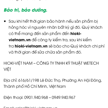
Bảo trì, bảo dưỡng.
Sau khi hết thời gian bảo hành nếu sản phẩm bị
hỏng hóc vì nguyên nhân bất kỳ gì đó. Quý khách
hioki-
có thể mang đến sản phẩm đến
vietnam.vn
để công ty kiểm tra, sau khi kiểm
hioki-vietnam.vn
tra
sẽ báo cho Quý khách chi phí
và thời gian đế sửa chữa sản phẩm đó.
HIOKI-VIỆT NAM –
CÔNG TY TNHH KỸ THUẬT WETECH
VIỆT
Địa chỉ: 616/61/198 Lê Đức Thọ, Phường An Hội Đông,
Thành phố Hồ Chí Minh, Việt Nam
Điện thoại: 0901.940.968 – 0949.940.967