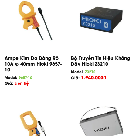
Ampe Kìm Đo Dòng Rò
Bộ Truyền Tín Hiệu Không
10A φ 40mm Hioki 9657-
Dây Hioki Z3210
10
Model:
Z3210
1.940.000
₫
Model:
9657-10
Giá:
Giá:
Liên hệ