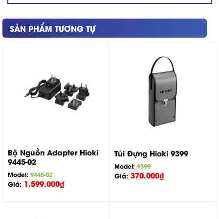
SẢN PHẨM TƯƠNG TỰ
Bộ Nguồn Adapter Hioki
Túi Đựng Hioki 9399
9445-02
Model:
9399
Model:
9445-02
370.000
₫
Giá:
1.599.000
₫
Giá: