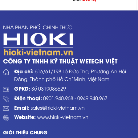
NHÀ PHÂN PHỐI CHÍNH THỨC
CÔNG TY TNHH KỸ THUẬT WETECH VIỆT
Địa chỉ:
616/61/198 Lê Đức Thọ, Phường An Hội
Đông, Thành phố Hồ Chí Minh, Việt Nam
GPKD:
Số 0319086629
Điện thoại:
0901.940.968
-
0949.940.967
Email:
sales@hioki-vietnam.vn
Website:
www.hioki-vietnam.vn
GIỚI THIỆU CHUNG