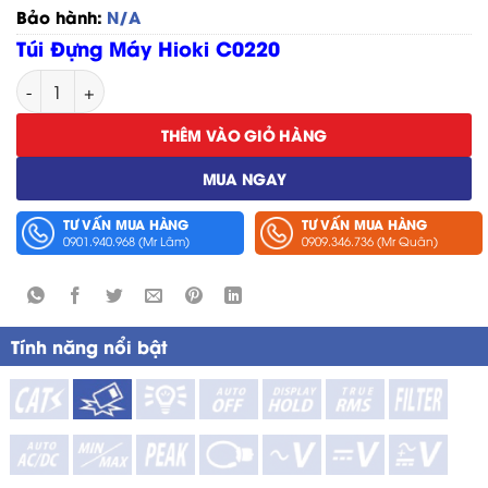
Bảo hành:
N/A
Túi Đựng Máy Hioki C0220
Túi Đựng Hioki C0220 số lượng
THÊM VÀO GIỎ HÀNG
MUA NGAY
TƯ VẤN MUA HÀNG
TƯ VẤN MUA HÀNG
0901.940.968 (Mr Lâm)
0909.346.736 (Mr Quân)
Tính năng nổi bật