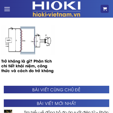
Bỏ
qua
nội
dung
Trở kháng là gì? Phân tích
chi tiết khái niệm, công
thức và cách đo trở kháng
BÀI VIẾT CÙNG CHỦ ĐỀ
BÀI VIẾT MỚI NHẤT
Tìm hiểu về đồng hồ đo áp suất điện tử – Phân