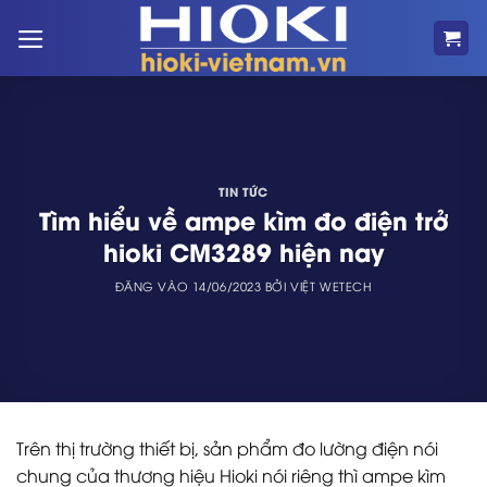
Bỏ
qua
nội
dung
TIN TỨC
Tìm hiểu về ampe kìm đo điện trở
hioki CM3289 hiện nay
ĐĂNG VÀO
14/06/2023
BỞI
VIỆT WETECH
Trên thị trường thiết bị, sản phẩm đo lường điện nói
chung của thương hiệu Hioki nói riêng thì ampe kìm