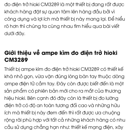
đo điện trở hioki CM3289 là một thiết bị đang rất được
khách hàng đặt sự quan tâm lên hàng đầu bởi vì
công dụng và lợi ích mà thiết bị này mang lại. Để hiểu
rõ hơn thì chúng ta cùng nhau tìm hiểu qua bài viết
dưới đây.
Giới thiệu về ampe kìm đo điện trở hioki
CM3289
Thiết bị ampe kìm đo điện trở hioki CM3289 có thiết kế
khá nhỏ gọn, vừa vặn đúng lòng bàn tay thuộc dòng
ampe điện tử cầm tay. Đây còn được biết đến là một
sản phẩm có phiên bản mới cho ra mắt của thương
hiệu hioki. Bên cạnh đó đây còn là thiết bị đo lường
điện trở có độ an toàn tương đối cao và những hữu
ích mà thiết bị này đem đến thì rất được ưa chuộng
rộng rãi phù hợp với tất cả những khách hàng có nhu
cầu sử dụng chẳng hạn như: thiết kế mạng điện, xây