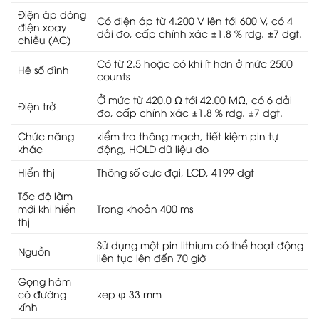
Điện áp dòng
Có điện áp từ 4.200 V lên tới 600 V, có 4
điện xoay
dải đo, cấp chính xác ±1.8 % rdg. ±7 dgt.
chiều (AC)
Có từ 2.5 hoặc có khi ít hơn ở mức 2500
Hệ số đỉnh
counts
Ở mức từ 420.0 Ω tới 42.00 MΩ, có 6 dải
Điện trở
đo, cấp chính xác ±1.8 % rdg. ±7 dgt.
Chức năng
kiểm tra thông mạch, tiết kiệm pin tự
khác
động, HOLD dữ liệu đo
Hiển thị
Thông số cực đại, LCD, 4199 dgt
Tốc độ làm
mới khi hiển
Trong khoản 400 ms
thị
Sử dụng một pin lithium có thể hoạt động
Nguồn
liên tục lên đến 70 giờ
Gọng hàm
có đường
kẹp φ 33 mm
kính