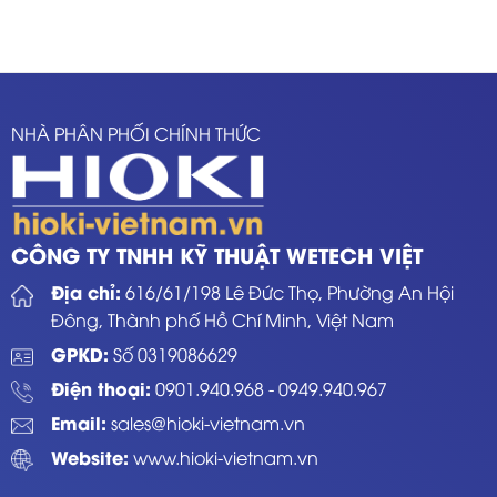
NHÀ PHÂN PHỐI CHÍNH THỨC
CÔNG TY TNHH KỸ THUẬT WETECH VIỆT
Địa chỉ:
616/61/198 Lê Đức Thọ, Phường An Hội
Đông, Thành phố Hồ Chí Minh, Việt Nam
GPKD:
Số 0319086629
Điện thoại:
0901.940.968
-
0949.940.967
Email:
sales@hioki-vietnam.vn
Website:
www.hioki-vietnam.vn