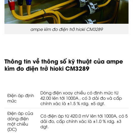
ampe kìm đo điện trở hioki CM3289
Thông tin về thông số kỹ thuật của ampe
kìm đo điện trở hioki CM3289
Dòng điện xoay chiều có định mức từ
Điện áp định
42.00 lên tới 1000A , có 3 dải đo và cấp
mức
chính xác là ±1.5 % rdg. ±5 dgt.
Điện áp của
Có điện áp từ 420.0 mV lên tới 1000A, có 5
dòng điện
dải đo, cấp chính xác là ±1.0 % rdg. ±3
một chiều
dgt.
(DC)