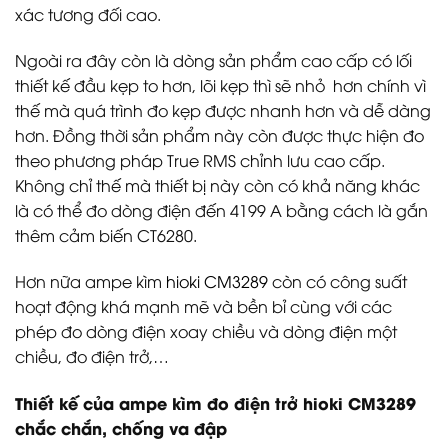
xác tương đối cao.
Ngoài ra đây còn là dòng sản phẩm cao cấp có lối
thiết kế đầu kẹp to hơn, lõi kẹp thì sẽ nhỏ hơn chính vì
thế mà quá trình đo kẹp được nhanh hơn và dễ dàng
hơn. Đồng thời sản phẩm này còn được thực hiện đo
theo phương pháp True RMS chỉnh lưu cao cấp.
Không chỉ thế mà thiết bị này còn có khả năng khác
là có thể đo dòng điện đến 4199 A bằng cách là gắn
thêm cảm biến CT6280.
Hơn nữa ampe kìm
hioki CM3289
còn có công suất
hoạt động khá mạnh mẽ và bền bỉ cùng với các
phép đo dòng điện xoay chiều và dòng điện một
chiều, đo điện trở,…
Thiết kế của ampe kìm đo điện trở hioki CM3289
chắc chắn, chống va đập