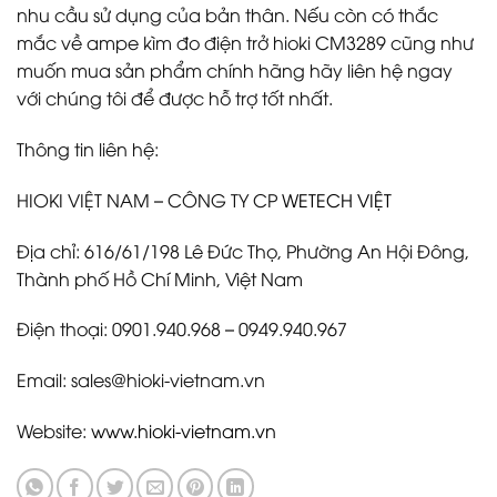
nhu cầu sử dụng của bản thân. Nếu còn có thắc
mắc về ampe kìm đo điện trở hioki CM3289 cũng như
muốn mua sản phẩm chính hãng hãy liên hệ ngay
với chúng tôi để được hỗ trợ tốt nhất.
Thông tin liên hệ:
HIOKI VIỆT NAM – CÔNG TY CP
WETECH VIỆT
Địa chỉ: 616/61/198 Lê Đức Thọ, Phường An Hội Đông,
Thành phố Hồ Chí Minh, Việt Nam
Điện thoại: 0901.940.968 – 0949.940.967
Email: sales@hioki-vietnam.vn
Website:
www.hioki-vietnam.vn