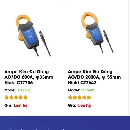
5 sao
Ampe Kìm Đo Dòng
Ampe Kìm Đo Dòng
AC/DC 600A, φ33mm
AC/DC 2000A, φ 55mm
Hioki CT7736
Hioki CT7642
Model:
CT7736
Model:
CT7642
Được xếp
Được xếp
Giá:
Liên hệ
Giá:
Liên hệ
hạng
5.00
hạng
5.00
5 sao
5 sao