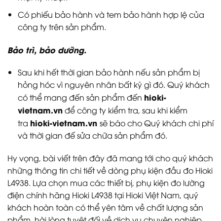
Có phiếu bảo hành và tem bảo hành hợp lệ của
công ty trên sản phẩm.
Bảo trì, bảo dưỡng.
Sau khi hết thời gian bảo hành nếu sản phẩm bị
hỏng hóc vì nguyên nhân bất kỳ gì đó. Quý khách
hioki-
có thể mang đến sản phẩm đến
vietnam.vn
để công ty kiểm tra, sau khi kiểm
hioki-vietnam.vn
tra
sẽ báo cho Quý khách chi phí
và thời gian đế sửa chữa sản phẩm đó.
Hy vọng, bài viết trên đây đã mang tới cho quý khách
những thông tin chi tiết về dòng phụ kiện đầu đo Hioki
L4938. Lựa chọn mua các thiết bị, phụ kiện đo lường
điện chính hãng Hioki L4938 tại Hioki Việt Nam, quý
khách hoàn toàn có thể yên tâm về chất lượng sản
phẩm, hài lòng tuyệt đối về dịch vụ chuyên nghiệp,