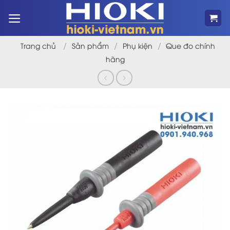
Bỏ
qua
nội
dung
/
/
/
Trang chủ
Sản phẩm
Phụ kiện
Que đo chính
hãng