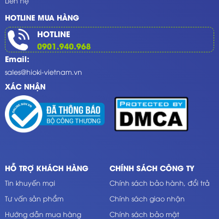
Liên hệ
HOTLINE MUA HÀNG
HOTLINE
0901.940.968
Email:
sales@hioki-vietnam.vn
XÁC NHẬN
HỖ TRỢ KHÁCH HÀNG
CHÍNH SÁCH CÔNG TY
Tin khuyến mại
Chính sách bảo hành, đổi trả
Tư vấn sản phẩm
Chính sách giao nhận
Hướng dẫn mua hàng
Chính sách bảo mật