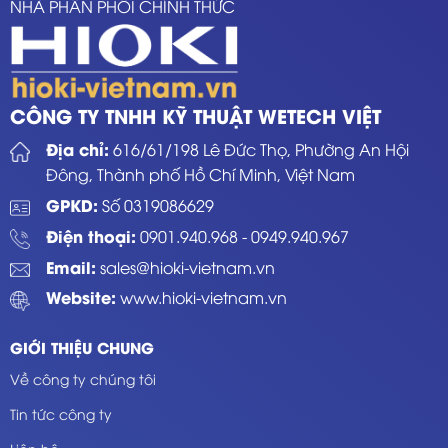
NHÀ PHÂN PHỐI CHÍNH THỨC
CÔNG TY TNHH KỸ THUẬT WETECH VIỆT
Địa chỉ:
616/61/198 Lê Đức Thọ, Phường An Hội
Đông, Thành phố Hồ Chí Minh, Việt Nam
GPKD:
Số 0319086629
Điện thoại:
0901.940.968
-
0949.940.967
Email:
sales@hioki-vietnam.vn
Website:
www.hioki-vietnam.vn
GIỚI THIỆU CHUNG
Về công ty chúng tôi
Tin tức công ty