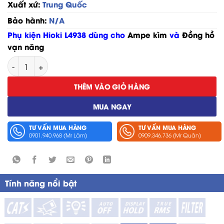
Xuất xứ:
Trung Quốc
Bảo hành:
N/A
Phụ kiện Hioki L4938 dùng cho
Ampe kìm
và
Đồng hồ
vạn năng
Đầu Đo Hioki L4938 số lượng
THÊM VÀO GIỎ HÀNG
MUA NGAY
TƯ VẤN MUA HÀNG
TƯ VẤN MUA HÀNG
0901.940.968 (Mr Lâm)
0909.346.736 (Mr Quân)
Tính năng nổi bật