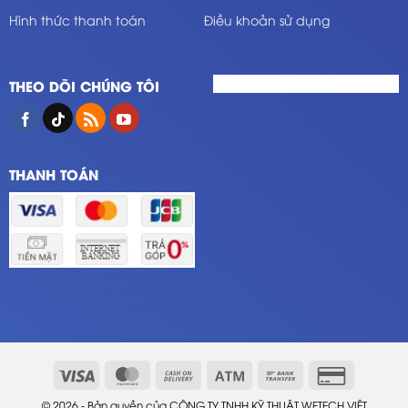
Hình thức thanh toán
Điều khoản sử dụng
THEO DÕI CHÚNG TÔI
THANH TOÁN
© 2026 - Bản quyền của CÔNG TY TNHH KỸ THUẬT WETECH VIỆT