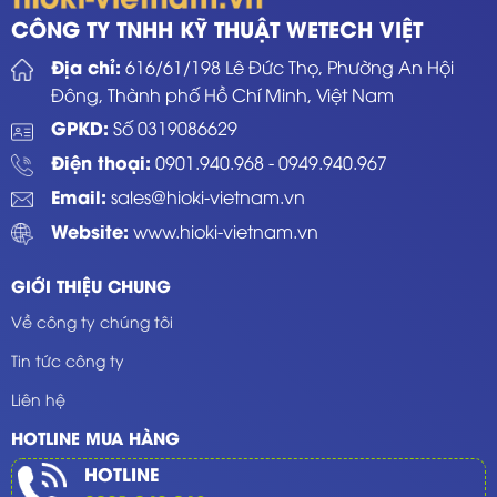
CÔNG TY TNHH KỸ THUẬT WETECH VIỆT
Địa chỉ:
616/61/198 Lê Đức Thọ, Phường An Hội
Đông, Thành phố Hồ Chí Minh, Việt Nam
GPKD:
Số 0319086629
Điện thoại:
0901.940.968
-
0949.940.967
Email:
sales@hioki-vietnam.vn
Website:
www.hioki-vietnam.vn
GIỚI THIỆU CHUNG
Về công ty chúng tôi
Tin tức công ty
Liên hệ
HOTLINE MUA HÀNG
HOTLINE