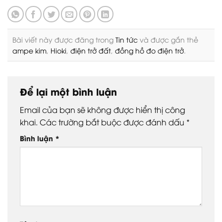
Bài viết này được đăng trong
Tin tức
và được gắn thẻ
ampe kim
,
Hioki
,
điện trở đất
,
đồng hồ đo điện trở
.
Để lại một bình luận
Email của bạn sẽ không được hiển thị công
khai.
Các trường bắt buộc được đánh dấu
*
Bình luận
*