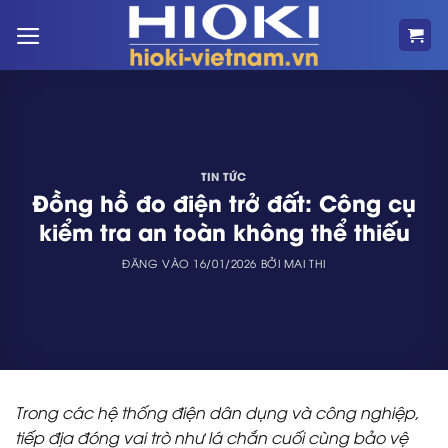
Bỏ
qua
nội
dung
TIN TỨC
Đồng hồ đo điện trở đất: Công cụ
kiểm tra an toàn không thể thiếu
ĐĂNG VÀO
16/01/2026
BỞI
MAI THI
Trong các hệ thống điện dân dụng và công nghiệp,
tiếp địa đóng vai trò như lá chắn cuối cùng bảo vệ