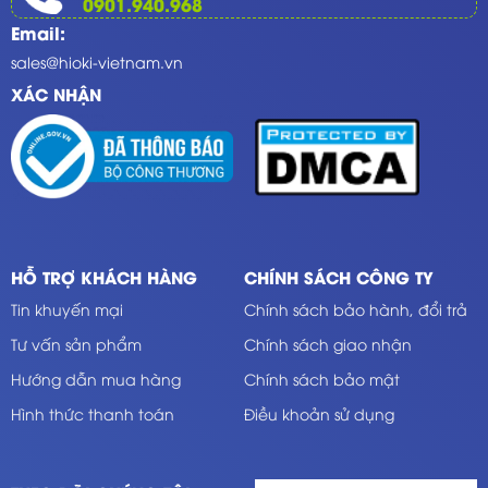
0901.940.968
Email:
sales@hioki-vietnam.vn
XÁC NHẬN
HỖ TRỢ KHÁCH HÀNG
CHÍNH SÁCH CÔNG TY
Tin khuyến mại
Chính sách bảo hành, đổi trả
Tư vấn sản phẩm
Chính sách giao nhận
Hướng dẫn mua hàng
Chính sách bảo mật
Hình thức thanh toán
Điều khoản sử dụng