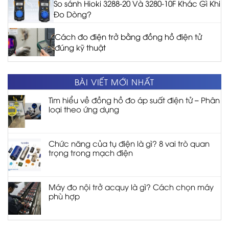
So sánh Hioki 3288-20 Và 3280-10F Khác Gì Khi
Đo Dòng?
Cách đo điện trở bằng đồng hồ điện tử
đúng kỹ thuật
BÀI VIẾT MỚI NHẤT
Tìm hiểu về đồng hồ đo áp suất điện tử – Phân
loại theo ứng dụng
Chức năng của tụ điện là gì? 8 vai trò quan
trọng trong mạch điện
Máy đo nội trở acquy là gì? Cách chọn máy
phù hợp