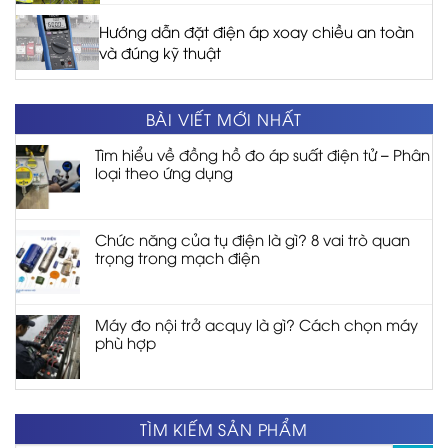
Hướng dẫn đặt điện áp xoay chiều an toàn
và đúng kỹ thuật
BÀI VIẾT MỚI NHẤT
Tìm hiểu về đồng hồ đo áp suất điện tử – Phân
loại theo ứng dụng
Chức năng của tụ điện là gì? 8 vai trò quan
trọng trong mạch điện
Máy đo nội trở acquy là gì? Cách chọn máy
phù hợp
TÌM KIẾM SẢN PHẨM