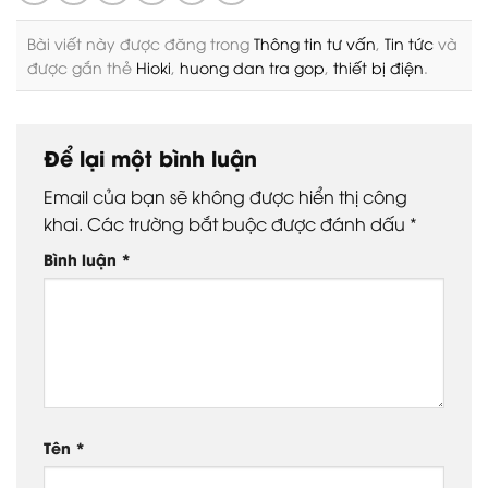
Bài viết này được đăng trong
Thông tin tư vấn
,
Tin tức
và
được gắn thẻ
Hioki
,
huong dan tra gop
,
thiết bị điện
.
Để lại một bình luận
Email của bạn sẽ không được hiển thị công
khai.
Các trường bắt buộc được đánh dấu
*
Bình luận
*
Tên
*