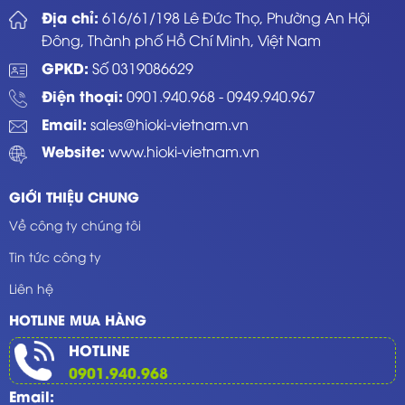
Địa chỉ:
616/61/198 Lê Đức Thọ, Phường An Hội
Đông, Thành phố Hồ Chí Minh, Việt Nam
GPKD:
Số 0319086629
Điện thoại:
0901.940.968
-
0949.940.967
Email:
sales@hioki-vietnam.vn
Website:
www.hioki-vietnam.vn
GIỚI THIỆU CHUNG
Về công ty chúng tôi
Tin tức công ty
Liên hệ
HOTLINE MUA HÀNG
HOTLINE
0901.940.968
Email: