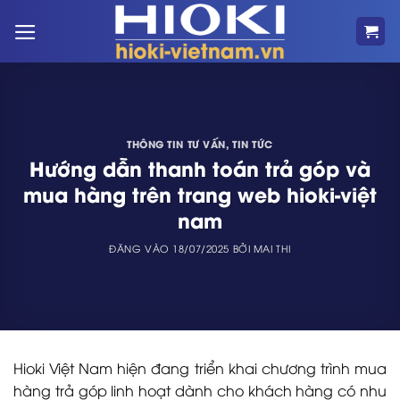
Bỏ
qua
nội
dung
THÔNG TIN TƯ VẤN
,
TIN TỨC
Hướng dẫn thanh toán trả góp và
mua hàng trên trang web hioki-việt
nam
ĐĂNG VÀO
18/07/2025
BỞI
MAI THI
Hioki Việt Nam hiện đang triển khai chương trình mua
hàng trả góp linh hoạt dành cho khách hàng có nhu