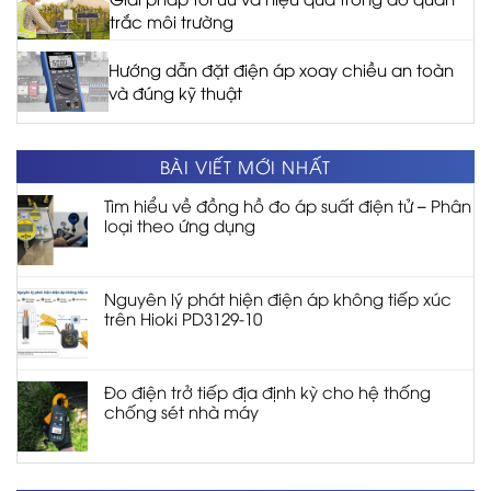
trắc môi trường
Hướng dẫn đặt điện áp xoay chiều an toàn
và đúng kỹ thuật
BÀI VIẾT MỚI NHẤT
Tìm hiểu về đồng hồ đo áp suất điện tử – Phân
loại theo ứng dụng
Nguyên lý phát hiện điện áp không tiếp xúc
trên Hioki PD3129-10
Đo điện trở tiếp địa định kỳ cho hệ thống
chống sét nhà máy