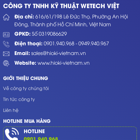
CÔNG TY TNHH KỸ THUẬT WETECH VIỆT
Địa chỉ:
616/61/198 Lê Đức Thọ, Phường An Hội
Đông, Thành phố Hồ Chí Minh, Việt Nam
GPKD:
Số 0319086629
Điện thoại:
0901.940.968
-
0949.940.967
Email:
sales@hioki-vietnam.vn
Website:
www.hioki-vietnam.vn
GIỚI THIỆU CHUNG
Về công ty chúng tôi
Tin tức công ty
Liên hệ
HOTLINE MUA HÀNG
HOTLINE
0901.940.968