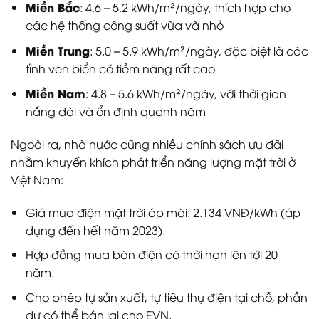
Miền Bắc
: 4.6 – 5.2 kWh/m²/ngày, thích hợp cho
các hệ thống công suất vừa và nhỏ
Miền Trung
: 5.0 – 5.9 kWh/m²/ngày, đặc biệt là các
tỉnh ven biển có tiềm năng rất cao
Miền Nam
: 4.8 – 5.6 kWh/m²/ngày, với thời gian
nắng dài và ổn định quanh năm
Ngoài ra, nhà nước cũng nhiều chính sách ưu đãi
nhằm khuyến khích phát triển năng lượng mặt trời ở
Việt Nam:
Giá mua điện mặt trời áp mái: 2.134 VNĐ/kWh (áp
dụng đến hết năm 2023).
Hợp đồng mua bán điện có thời hạn lên tới 20
năm.
Cho phép tự sản xuất, tự tiêu thụ điện tại chỗ, phần
dư có thể bán lại cho EVN.