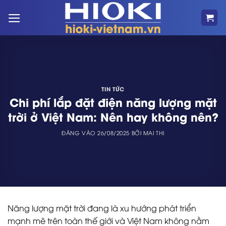
Bỏ
qua
nội
dung
TIN TỨC
Chi phí lắp đặt điện năng lượng mặt
trời ở Việt Nam: Nên hay không nên?
ĐĂNG VÀO
26/08/2025
BỞI
MAI THI
Năng lượng mặt trời đang là xu hướng phát triển
mạnh mẽ trên toàn thế giới và Việt Nam không nằm