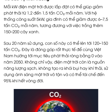
Mỗi kW điện mặt trời được lắp đặt có thể giúp giảm
phát thải từ 1,2 đến 1,5 tấn CO₂ mỗi năm. Với hệ
thống công suất 5kW, gia đình có thể giảm được 6–7,5
tấn CO₂ mỗi năm, tương đương với việc trồng thêm
150–200 cây xanh.
Sau 20 năm sử dụng, con số này có thể lên tới 120–150
tấn CO₂. Đây là đóng góp rất thực tế để cùng Việt
Nam hướng tới mục tiêu phát thải ròng bằng 0 vào
năm 2050. Không chỉ vậy, điện mặt trời còn là nguồn
năng lượng sạch, không tạo ra khói bụi hay khí thải, sử
dụng ánh sáng mặt trời vô tận và có thể tái chế đến
95% khi hết vòng đời.