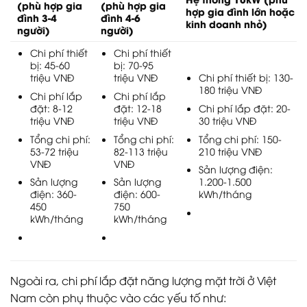
(phù hợp gia
(phù hợp gia
hợp gia đình lớn hoặc
đình 3-4
đình 4-6
kinh doanh nhỏ)
người)
người)
Chi phí thiết
Chi phí thiết
bị: 45-60
bị: 70-95
triệu VNĐ
triệu VNĐ
Chi phí thiết bị: 130-
180 triệu VNĐ
Chi phí lắp
Chi phí lắp
đặt: 8-12
đặt: 12-18
Chi phí lắp đặt: 20-
triệu VNĐ
triệu VNĐ
30 triệu VNĐ
Tổng chi phí:
Tổng chi phí:
Tổng chi phí: 150-
53-72 triệu
82-113 triệu
210 triệu VNĐ
VNĐ
VNĐ
Sản lượng điện:
Sản lượng
Sản lượng
1.200-1.500
điện: 360-
điện: 600-
kWh/tháng
450
750
kWh/tháng
kWh/tháng
Ngoài ra, chi phí lắp đặt năng lượng mặt trời ở Việt
Nam còn phụ thuộc vào các yếu tố như: