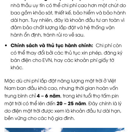
nhà thầu uy tín có thể chi phí cao hơn một chút do
bao gồm khảo sát, thiết kế, bảo hiểm và bảo hành
dài hạn. Tuy nhiên, đây là khoản đầu tư an toàn vì
đảm bảo chất lượng lắp đặt và hệ thống vận
hành ổn định, tránh rủi ro về sau.
Chính sách và thủ tục hành chính:
Chi phí còn
có thể thay đổi bởi các thủ tục xin phép, đăng ký
bán điện cho EVN, hay các khoản phí giấy tờ
khác.
Mặc dù chi phí lắp đặt năng lượng mặt trời ở Việt
Nam ban đầu khá cao, nhưng thời gian hoàn vốn
4 – 6 năm
trung bình chỉ
, trong khi tuổi thọ tấm pin
20 – 25 năm
mặt trời có thể lên đến
. Đây chính là lý
do điện mặt trời được xem là khoản đầu tư dài hạn,
bền vững cho các hộ gia đình.