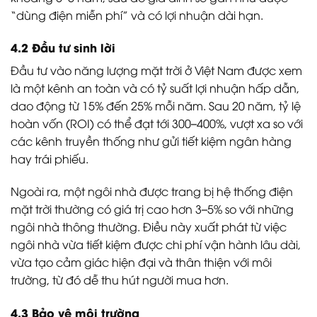
“dùng điện miễn phí” và có lợi nhuận dài hạn.
4.2 Đầu tư sinh lời
Đầu tư vào năng lượng mặt trời ở Việt Nam được xem
là một kênh an toàn và có tỷ suất lợi nhuận hấp dẫn,
dao động từ 15% đến 25% mỗi năm. Sau 20 năm, tỷ lệ
hoàn vốn (ROI) có thể đạt tới 300–400%, vượt xa so với
các kênh truyền thống như gửi tiết kiệm ngân hàng
hay trái phiếu.
Ngoài ra, một ngôi nhà được trang bị hệ thống điện
mặt trời thường có giá trị cao hơn 3–5% so với những
ngôi nhà thông thường. Điều này xuất phát từ việc
ngôi nhà vừa tiết kiệm được chi phí vận hành lâu dài,
vừa tạo cảm giác hiện đại và thân thiện với môi
trường, từ đó dễ thu hút người mua hơn.
4.3 Bảo vệ môi trường