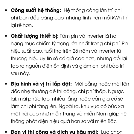
Công suất hệ thống:
Hệ thống càng lớn thì chi
phí ban đầu càng cao, nhưng tính trên mỗi kWh thì
lại rẻ hơn.
Chất lượng thiết bị:
Tấm pin và inverter là hai
hạng mục chiếm tỷ trọng lớn nhất trong chi phí. Pin
hiệu suất cao, tuổi thọ trên 25 năm và inverter từ
thương hiệu uy tín sẽ có giá cao hơn, nhưng đổi lại
tạo ra nguồn điện ổn định và giảm chi phí bảo trì
sau này.
Địa hình và vị trí lắp đặt:
Mái bằng hoặc mái tôn
dốc nhẹ thường dễ thi công, chi phí thấp. Ngược
lại, mái phức tạp, nhiều tầng hoặc cần gia cố sẽ
làm chi phí tăng lên. Ngoài ra, khu vực có bức xạ
mặt trời cao như miền Trung và miền Nam giúp hệ
thống phát điện hiệu quả hơn so với miền Bắc
Đơn vị thi công và dịch vụ hậu mãi:
Lựa chọn