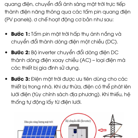
quang điện, chuyển đổi ánh sáng mặt trời trực tiếp
thành điện năng thông qua các tấm pin quang điện
(PV panels). ơ chế hoạt động cơ bản như sau:
Bước 1:
Tấm pin mặt trời hấp thụ ánh nắng và
chuyển đổi thành dòng điện một chiều (DC).
Bước 2:
Bộ inverter chuyển đổi dòng điện DC
thành dòng điện xoay chiều (AC) – loại điện mà
các thiết bị gia đình sử dụng.
Bước 3:
Điện mặt trời được ưu tiên dùng cho các
thiết bị trong nhà. Khi dư thừa, điện có thể phát lên
lưới điện (tùy chính sách địa phương). Khi thiếu, hệ
thống tự động lấy từ điện lưới.