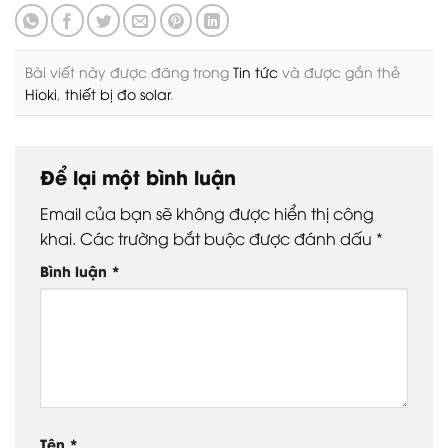
Bài viết này được đăng trong
Tin tức
và được gắn thẻ
Hioki
,
thiết bị đo solar
.
Để lại một bình luận
Email của bạn sẽ không được hiển thị công
khai.
Các trường bắt buộc được đánh dấu
*
Bình luận
*
Tên
*