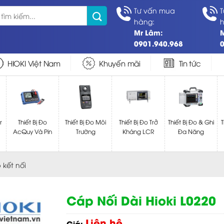
Tư vấn mua
T
hàng:
h
Mr Lâm:
0901.940.968
0
HIOKI Việt Nam
Khuyến mãi
Tin tức
r
Thiết Bị Đo
Thiết Bị Đo Môi
Thiết Bị Đo Trở
Thiết Bị Đo & Ghi
T
AcQuy Và Pin
Trường
Kháng LCR
Đa Năng
kết nối
Cáp Nối Dài Hioki L0220
Liên hệ
Giá: