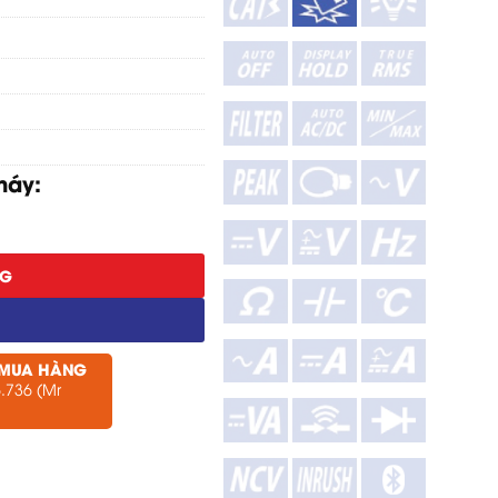
máy:
NG
 MUA HÀNG
.736 (Mr