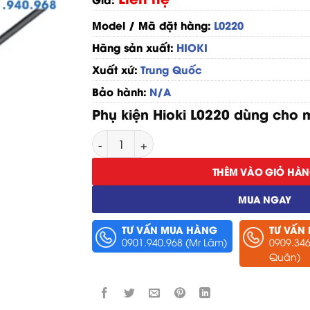
Model / Mã đặt hàng:
L0220
Hãng sản xuất:
HIOKI
Xuất xứ:
Trung Quốc
Bảo hành:
N/A
Phụ kiện Hioki L0220 dùng cho 
Cáp Nối Dài Hioki L0220 số lượng
THÊM VÀO GIỎ HÀ
MUA NGAY
TƯ VẤN MUA HÀNG
TƯ VẤN
0901.940.968 (Mr Lâm)
0909.346
Quân)