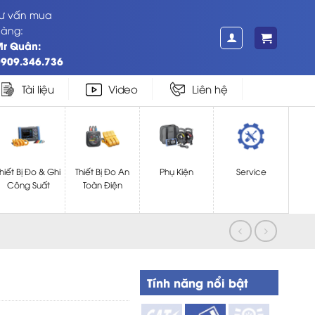
ư vấn mua
àng:
Mr Quân:
909.346.736
Tài liệu
Video
Liên hệ
hiết Bị Đo & Ghi
Thiết Bị Đo An
Phụ Kiện
Service
Công Suất
Toàn Điện
Tính năng nổi bật