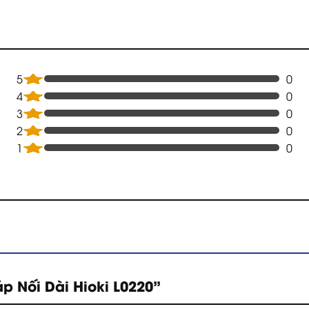
5
0
4
0
3
0
2
0
1
0
áp Nối Dài Hioki L0220”