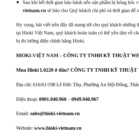
Sau khi hết thời gian bảo hành nếu sản phẩm bị hỏng hóc 
vietnam.vn
sẽ báo cho Quý khách chi phí và thời gian đế 
Hy vọng, bài viết trên đây đã mang tới cho quý khách những t
tại Hioki Việt Nam, quý khách hoàn toàn có thể yên tâm về chấ
bị đo lường điện chính hãng Hioki.
HIOKI-VIỆT NAM –
CÔNG TY TNHH KỸ THUẬT W
Mua Hioki L0220 ở đâu? CÔNG TY TNHH KỸ THUẬT WE
Địa chỉ: 616/61/198 Lê Đức Thọ, Phường An Hội Đông, Thà
Điện thoại:
0901.940.968
–
0949.940.967
Email:
sales@hioki-vietnam.vn
Website:
www.hioki-vietnam.vn