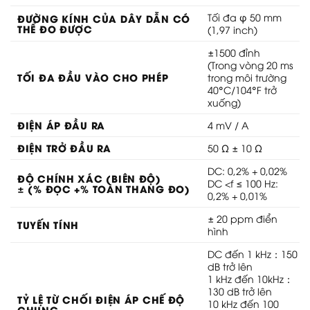
Tối đa φ 50 mm
ĐƯỜNG KÍNH CỦA DÂY DẪN CÓ
THỂ ĐO ĐƯỢC
(1,97 inch)
±1500 đỉnh
(Trong vòng 20 ms
TỐI ĐA ĐẦU VÀO CHO PHÉP
trong môi trường
40°C/104°F trở
xuống)
ĐIỆN ÁP ĐẦU RA
4 mV / A
ĐIỆN TRỞ ĐẦU RA
50 Ω ± 10 Ω
DC: 0,2% + 0,02%
ĐỘ CHÍNH XÁC (BIÊN ĐỘ)
DC <f ≤ 100 Hz:
± (% ĐỌC +% TOÀN THANG ĐO)
0,2% + 0,01%
± 20 ppm điển
TUYẾN TÍNH
hình
DC đến 1 kHz：150
dB trở lên
1 kHz đến 10kHz：
130 dB trở lên
TỶ LỆ TỪ CHỐI ĐIỆN ÁP CHẾ ĐỘ
10 kHz đến 100
CHUNG