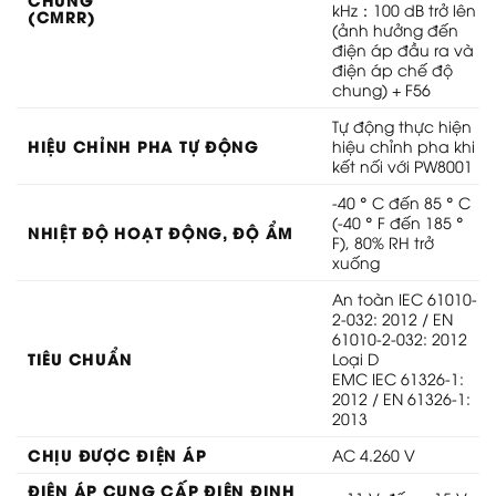
kHz：100 dB trở lên
(CMRR)
(ảnh hưởng đến
điện áp đầu ra và
điện áp chế độ
chung) + F56
Tự động thực hiện
HIỆU CHỈNH PHA TỰ ĐỘNG
hiệu chỉnh pha khi
kết nối với PW8001
-40 ° C đến 85 ° C
(-40 ° F đến 185 °
NHIỆT ĐỘ HOẠT ĐỘNG, ĐỘ ẨM
F), 80% RH trở
xuống
An toàn IEC 61010-
2-032: 2012 / EN
61010-2-032: 2012
TIÊU CHUẨN
Loại D
EMC IEC 61326-1:
2012 / EN 61326-1:
2013
CHỊU ĐƯỢC ĐIỆN ÁP
AC 4.260 V
ĐIỆN ÁP CUNG CẤP ĐIỆN ĐỊNH