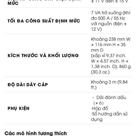
± 11 V đến ± 15 V
MỨC
7 VA trở xuống (Khi
đo 500 A / 55 Hz
TỐI ĐA CÔNG SUẤT ĐỊNH MỨC
với nguồn điện ±
12 V)
Khoảng 238 mm W
× 116 mm H × 35
mm D
KÍCH THƯỚC VÀ KHỐI LƯỢNG
(xấp xỉ 9,37 inch.
W × 4,57 inch. H ×
1,38 inch. D), 860 g
(30,3 oz.)
Khoảng 3 m (9,84
ĐỘ DÀI DÂY CÁP
ft.)
・ Dải đánh dấu
（× 6）
PHỤ KIỆN
·Hộp đồ
·Sổ hướng dẫn sử
dụng
Các mô hình tương thích