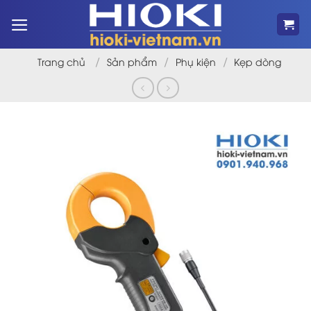
Bỏ
qua
nội
dung
/
/
/
Trang chủ
Sản phẩm
Phụ kiện
Kẹp dòng