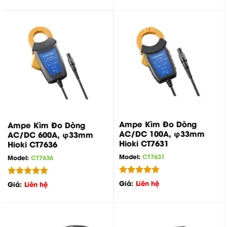
Ampe Kìm Đo Dòng
Ampe Kìm Đo Dòng
AC/DC 100A, φ33mm
AC/DC 600A, φ33mm
Hioki CT7631
Hioki CT7636
Model:
CT7631
Model:
CT7636
Được xếp
Giá:
Liên hệ
Được xếp
Giá:
Liên hệ
hạng
5.00
hạng
5.00
5 sao
5 sao