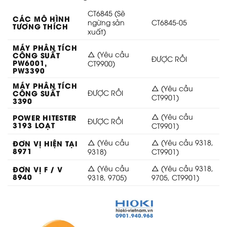
CT6845 (Sẽ
CÁC MÔ HÌNH
ngừng sản
CT6845-05
TƯƠNG THÍCH
xuất)
MÁY PHÂN TÍCH
△ (Yêu cầu
CÔNG SUẤT
ĐƯỢC RỒI
PW6001,
CT9900)
PW3390
MÁY PHÂN TÍCH
△ (Yêu cầu
CÔNG SUẤT
ĐƯỢC RỒI
CT9901)
3390
△ (Yêu cầu
POWER HITESTER
ĐƯỢC RỒI
3193 LOẠT
CT9901)
△ (Yêu cầu
△ (Yêu cầu 9318,
ĐƠN VỊ HIỆN TẠI
8971
9318)
CT9901)
△ (Yêu cầu
△ (Yêu cầu 9318,
ĐƠN VỊ F / V
8940
9318, 9705)
9705, CT9901)