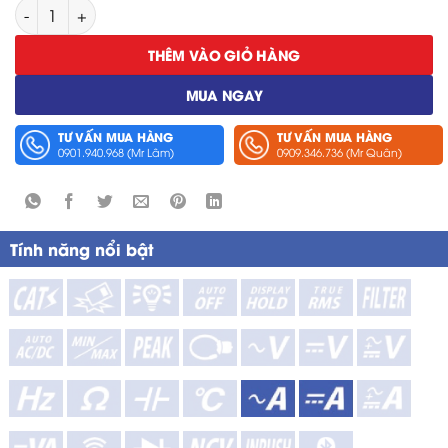
Đầu Đo Dòng Điện Dạng Kìm Hioki CT6845-05 số lượng
THÊM VÀO GIỎ HÀNG
MUA NGAY
TƯ VẤN MUA HÀNG
TƯ VẤN MUA HÀNG
0901.940.968 (Mr Lâm)
0909.346.736 (Mr Quân)
Tính năng nổi bật