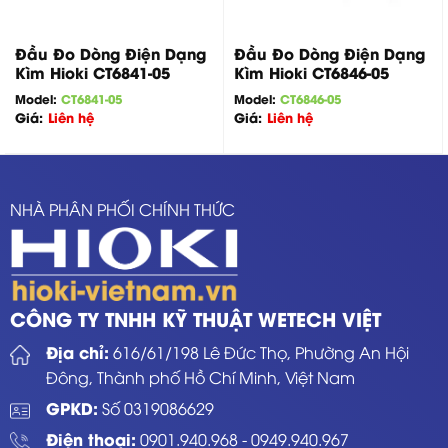
Đầu Đo Dòng Điện Dạng
Đầu Đo Dòng Điện Dạng
Kìm Hioki CT6841-05
Kìm Hioki CT6846-05
Model:
CT6841-05
Model:
CT6846-05
Giá:
Liên hệ
Giá:
Liên hệ
NHÀ PHÂN PHỐI CHÍNH THỨC
CÔNG TY TNHH KỸ THUẬT WETECH VIỆT
Địa chỉ:
616/61/198 Lê Đức Thọ, Phường An Hội
Đông, Thành phố Hồ Chí Minh, Việt Nam
GPKD:
Số 0319086629
Điện thoại:
0901.940.968
-
0949.940.967