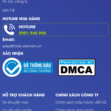
Tin tức công ty
Liên hệ
HOTLINE MUA HÀNG
HOTLINE
0901.940.968
Email:
sales@hioki-vietnam.vn
XÁC NHẬN
HỖ TRỢ KHÁCH HÀNG
CHÍNH SÁCH CÔNG TY
Tin khuyến mại
Chính sách bảo hành, đổi trả
Tư vấn sản phẩm
Chính sách giao nhận