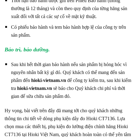
Thời hạn bảo hành được ghi trên Phiếu Bảo hành (thông
thường là 12 tháng) và còn theo quy định của từng hãng sản
xuất đối với tất cả các sự cố về mặt kỹ thuật.
Có phiếu bảo hành và tem bảo hành hợp lệ của công ty trên
sản phẩm.
Bảo trì, bảo dưỡng.
Sau khi hết thời gian bảo hành nếu sản phẩm bị hỏng hóc vì
nguyên nhân bất kỳ gì đó. Quý khách có thể mang đến sản
phẩm đến
hioki-vietnam.vn
để công ty kiểm tra, sau khi kiểm
tra
hioki-vietnam.vn
sẽ báo cho Quý khách chi phí và thời
gian đế sửa chữa sản phẩm đó.
Hy vọng, bài viết trên đây đã mang tới cho quý khách những
thông tin chi tiết về dòng phụ kiện dây đo Hioki
CT7136
. Lựa
chọn mua các thiết bị, phụ kiện đo lường điện chính hãng Hioki
CT7136 tại Hioki Việt Nam, quý khách hoàn toàn có thể yên tâm