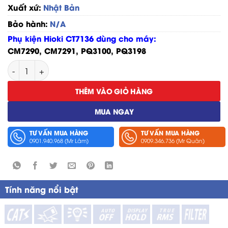
Xuất xứ:
Nhật Bản
Bảo hành:
N/A
Phụ kiện Hioki CT7136 dùng cho máy:
CM7290
,
CM7291
,
PQ3100
,
PQ3198
Ampe Kìm Đo Dòng AC 600A, φ46mm Hioki CT7136 số lượn
THÊM VÀO GIỎ HÀNG
MUA NGAY
TƯ VẤN MUA HÀNG
TƯ VẤN MUA HÀNG
0901.940.968 (Mr Lâm)
0909.346.736 (Mr Quân)
Tính năng nổi bật