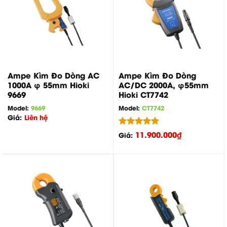
Ampe Kìm Đo Dòng AC
Ampe Kìm Đo Dòng
1000A φ 55mm Hioki
AC/DC 2000A, φ55mm
9669
Hioki CT7742
Model:
9669
Model:
CT7742
Giá:
Liên hệ
Được xếp
11.900.000
₫
Giá:
hạng
5.00
5 sao