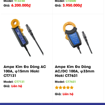
Model:
9132-50
Model:
CT6500
6.200.000
₫
3.950.000
₫
Giá:
Giá:
Ampe Kìm Đo Dòng AC
Ampe Kìm Đo Dòng
100A, φ15mm Hioki
AC/DC 100A, φ33mm
CT7131
Hioki CT7631
Model:
CT7131
Model:
CT7631
Giá:
Liên hệ
Được xếp
Giá:
Liên hệ
hạng
5.00
5 sao