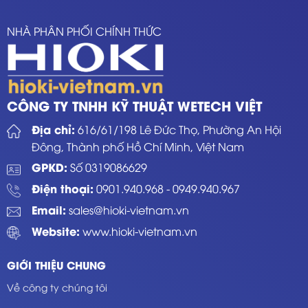
NHÀ PHÂN PHỐI CHÍNH THỨC
CÔNG TY TNHH KỸ THUẬT WETECH VIỆT
Địa chỉ:
616/61/198 Lê Đức Thọ, Phường An Hội
Đông, Thành phố Hồ Chí Minh, Việt Nam
GPKD:
Số 0319086629
Điện thoại:
0901.940.968
-
0949.940.967
Email:
sales@hioki-vietnam.vn
Website:
www.hioki-vietnam.vn
GIỚI THIỆU CHUNG
Về công ty chúng tôi