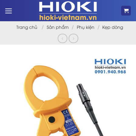
Bỏ
qua
nội
dung
/
/
/
Trang chủ
Sản phẩm
Phụ kiện
Kẹp dòng