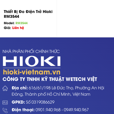
Thiết Bị Đo Điện Trở Hioki
RM3544
Model:
RM3544
Giá:
Liên hệ
NHÀ PHÂN PHỐI CHÍNH THỨC
CÔNG TY TNHH KỸ THUẬT WETECH VIỆT
Địa chỉ:
616/61/198 Lê Đức Thọ, Phường An Hội
Đông, Thành phố Hồ Chí Minh, Việt Nam
GPKD:
Số 0319086629
Điện thoại:
0901.940.968
-
0949.940.967