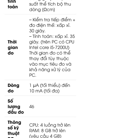
tính
suất thể tích bộ thu
toán
dòng [Ωcm]
– Kiểm tra tiếp điểm +
đo điện thế: xấp xỉ.
30 giây.
– Tính toán: xấp xỉ. 35
Thời
giây. (trên PC có CPU
gian
Intel core i5-7200U)
đo
Thời gian đo có thể
thay đổi tùy thuộc
vào mục tiêu đo và
khả năng xử lý của
PC.
Dòng
1 μA (tối thiểu) đến
đo
10 mA (tối đa)
Số
lượng
46
đầu đo
Thông
CPU: 4 luồng trở lên
số kỹ
RAM: 8 GB trở lên
thuật
(yêu cầu 4 GB)