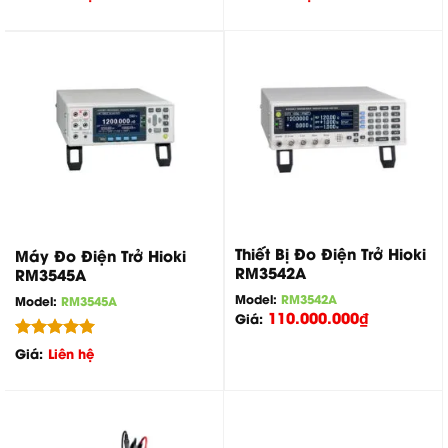
Thiết Bị Đo Điện Trở Hioki
Máy Đo Điện Trở Hioki
RM3542A
RM3545A
Model:
RM3542A
Model:
RM3545A
110.000.000
₫
Giá:
Được xếp
Giá:
Liên hệ
hạng
5.00
5 sao