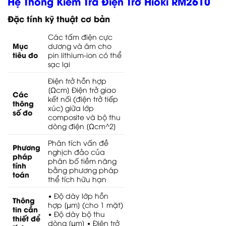
Hệ Thống Kiểm Tra Điện Trở Hioki RM2610
Đặc tính kỹ thuật cơ bản
Các tấm điện cực
Mục
dương và âm cho
tiêu đo
pin lithium-ion có thể
sạc lại
Điện trở hỗn hợp
[Ωcm] Điện trở giao
Các
kết nối (điện trở tiếp
thông
xúc) giữa lớp
số đo
composite và bộ thu
dòng điện [Ωcm^2]
Phân tích vấn đề
Phương
nghịch đảo của
pháp
phân bố tiềm năng
tính
bằng phương pháp
toán
thể tích hữu hạn
• Độ dày lớp hỗn
Thông
hợp [μm] (cho 1 mặt)
tin cần
• Độ dày bộ thu
thiết để
dòng [μm] • Điện trở