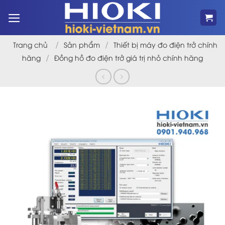
Bỏ
qua
nội
dung
/
/
Trang chủ
Sản phẩm
Thiết bị máy đo điện trở chính
/
hãng
Đồng hồ đo điện trở giá trị nhỏ chính hãng