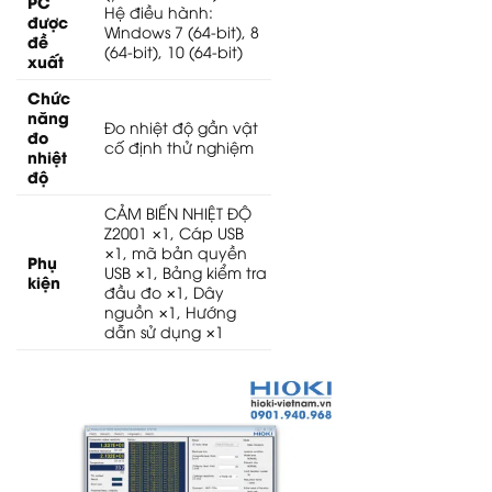
PC
Hệ điều hành:
được
Windows 7 (64-bit), 8
đề
(64-bit), 10 (64-bit)
xuất
Chức
năng
Đo nhiệt độ gần vật
đo
cố định thử nghiệm
nhiệt
độ
CẢM BIẾN NHIỆT ĐỘ
Z2001 ×1, Cáp USB
×1, mã bản quyền
Phụ
USB ×1, Bảng kiểm tra
kiện
đầu đo ×1, Dây
nguồn ×1, Hướng
dẫn sử dụng ×1