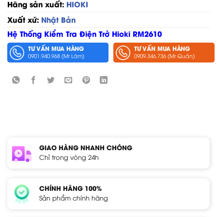
Hãng sản xuất:
HIOKI
Xuất xứ:
Nhật Bản
Hệ Thống Kiểm Tra Điện Trở Hioki RM2610
TƯ VẤN MUA HÀNG
TƯ VẤN MUA HÀNG
0901.940.968 (Mr Lâm)
0909.346.736 (Mr Quân)
GIAO HÀNG NHANH CHÓNG
Chỉ trong vòng 24h
CHÍNH HÃNG 100%
Sản phẩm chính hãng