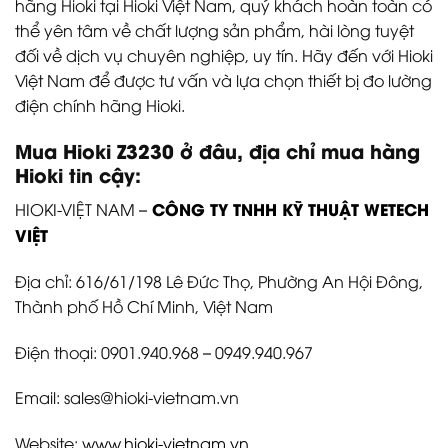
hãng Hioki tại Hioki Việt Nam, quý khách hoàn toàn có
thể yên tâm về chất lượng sản phẩm, hài lòng tuyệt
đối về dịch vụ chuyên nghiệp, uy tín. Hãy đến với Hioki
Việt Nam để được tư vấn và lựa chọn thiết bị đo lường
điện chính hãng Hioki.
Mua Hioki Z3230
ở đâu, địa chỉ mua hàng
Hioki tin cậy:
CÔNG TY TNHH KỸ THUẬT WETECH
HIOKI-VIỆT NAM –
VIỆT
Địa chỉ: 616/61/198 Lê Đức Thọ, Phường An Hội Đông,
Thành phố Hồ Chí Minh, Việt Nam
Điện thoại: 0901.940.968 – 0949.940.967
Email: sales@hioki-vietnam.vn
Website:
www.hioki-vietnam.vn