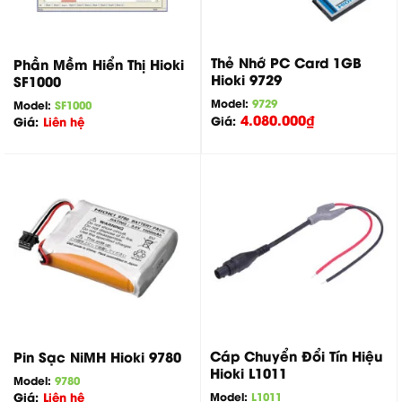
Thẻ Nhớ PC Card 1GB
Phần Mềm Hiển Thị Hioki
Hioki 9729
SF1000
Model:
9729
Model:
SF1000
4.080.000
₫
Giá:
Giá:
Liên hệ
Cáp Chuyển Đổi Tín Hiệu
Pin Sạc NiMH Hioki 9780
Hioki L1011
Model:
9780
Model:
L1011
Giá:
Liên hệ