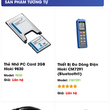
SẢN PHẨM TƯƠNG TỰ
Thẻ Nhớ PC Card 2GB
Thiết Bị Đo Dòng Điện
Hioki 9830
Hioki CM7291
(Bluetooth®)
Model:
9830
Giá:
Liên hệ
Model:
CM7291
Được xếp
Giá:
Liên hệ
hạng
5.00
5 sao