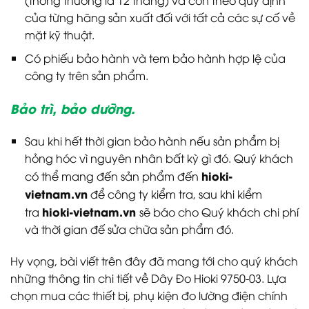
của từng hãng sản xuất đối với tất cả các sự cố về
mặt kỹ thuật.
Có phiếu bảo hành và tem bảo hành hợp lệ của
công ty trên sản phẩm.
Bảo trì, bảo dưỡng.
Sau khi hết thời gian bảo hành nếu sản phẩm bị
hỏng hóc vì nguyên nhân bất kỳ gì đó. Quý khách
hioki-
có thể mang đến sản phẩm đến
vietnam.vn
để công ty kiểm tra, sau khi kiểm
hioki-vietnam.vn
tra
sẽ báo cho Quý khách chi phí
và thời gian đế sửa chữa sản phẩm đó.
Hy vọng, bài viết trên đây đã mang tới cho quý khách
những thông tin chi tiết về Dây Đo Hioki 9750-03. Lựa
chọn mua các thiết bị, phụ kiện đo lường điện chính