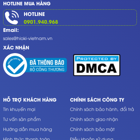
HOTLINE MUA HÀNG
HOTLINE
0901.940.968
Email:
sales@hioki-vietnam.vn
XÁC NHẬN
HỖ TRỢ KHÁCH HÀNG
CHÍNH SÁCH CÔNG TY
Tin khuyến mại
Chính sách bảo hành, đổi trả
Tư vấn sản phẩm
Chính sách giao nhận
Hướng dẫn mua hàng
Chính sách bảo mật
Hình thức thanh toán
Điều khoản sử dụng