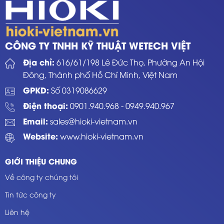
CÔNG TY TNHH KỸ THUẬT WETECH VIỆT
Địa chỉ:
616/61/198 Lê Đức Thọ, Phường An Hội
Đông, Thành phố Hồ Chí Minh, Việt Nam
GPKD:
Số 0319086629
Điện thoại:
0901.940.968
-
0949.940.967
Email:
sales@hioki-vietnam.vn
Website:
www.hioki-vietnam.vn
GIỚI THIỆU CHUNG
Về công ty chúng tôi
Tin tức công ty
Liên hệ