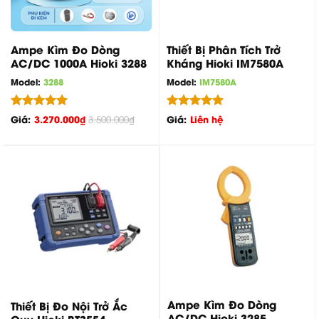
Ampe Kìm Đo Dòng
Thiết Bị Phân Tích Trở
AC/DC 1000A Hioki 3288
Kháng Hioki IM7580A
Model:
3288
Model:
IM7580A
Được xếp
Được xếp
Giá:
3.270.000
₫
Giá:
Liên hệ
3.500.000
₫
hạng
5.00
hạng
5.00
5 sao
5 sao
Ampe Kìm Đo Dòng
Thiết Bị Đo Nội Trở Ắc
AC/DC Hioki 3285
Quy Hioki BT3554