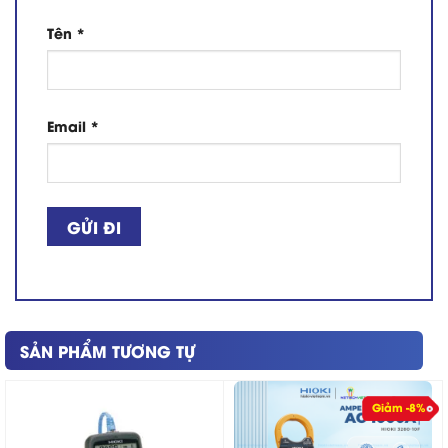
Tên
*
Email
*
SẢN PHẨM TƯƠNG TỰ
Giảm -8%