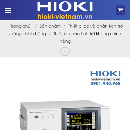
Bỏ
qua
nội
dung
/
/
Trang chủ
Sản phẩm
Thiết bị đo và phân tích trở
/
kháng chính hãng
Thiết bị phân tích trở kháng chính
hãng