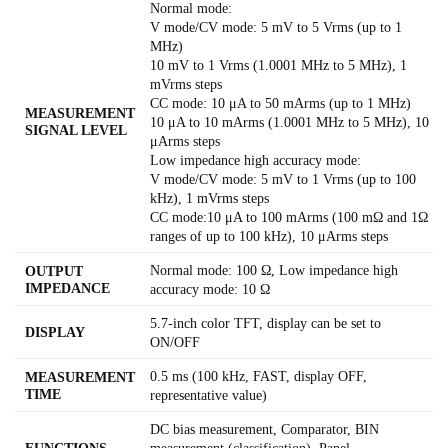
Normal mode:
V mode/CV mode: 5 mV to 5 Vrms (up to 1
MHz)
10 mV to 1 Vrms (1.0001 MHz to 5 MHz), 1
mVrms steps
CC mode: 10 μA to 50 mArms (up to 1 MHz)
MEASUREMENT
10 μA to 10 mArms (1.0001 MHz to 5 MHz), 10
SIGNAL LEVEL
μArms steps
Low impedance high accuracy mode:
V mode/CV mode: 5 mV to 1 Vrms (up to 100
kHz), 1 mVrms steps
CC mode:10 μA to 100 mArms (100 mΩ and 1Ω
ranges of up to 100 kHz), 10 μArms steps
Normal mode: 100 Ω, Low impedance high
OUTPUT
IMPEDANCE
accuracy mode: 10 Ω
5.7-inch color TFT, display can be set to
DISPLAY
ON/OFF
0.5 ms (100 kHz, FAST, display OFF,
MEASUREMENT
TIME
representative value)
DC bias measurement, Comparator, BIN
FUNCTIONS
measurement (classification), Panel