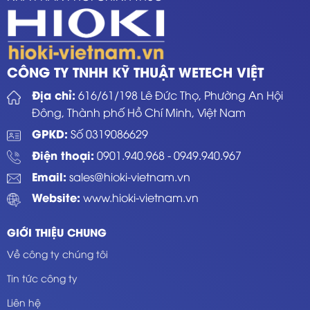
CÔNG TY TNHH KỸ THUẬT WETECH VIỆT
Địa chỉ:
616/61/198 Lê Đức Thọ, Phường An Hội
Đông, Thành phố Hồ Chí Minh, Việt Nam
GPKD:
Số 0319086629
Điện thoại:
0901.940.968
-
0949.940.967
Email:
sales@hioki-vietnam.vn
Website:
www.hioki-vietnam.vn
GIỚI THIỆU CHUNG
Về công ty chúng tôi
Tin tức công ty
Liên hệ