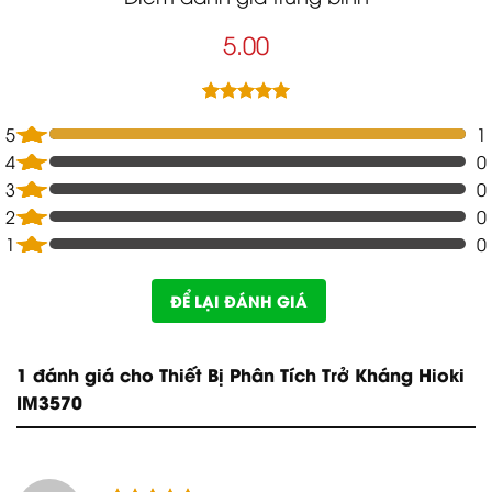
5.00
5.00
1
trên 5
5
1
dựa trên
đánh giá
4
0
3
0
2
0
1
0
ĐỂ LẠI ĐÁNH GIÁ
1 đánh giá cho
Thiết Bị Phân Tích Trở Kháng Hioki
IM3570