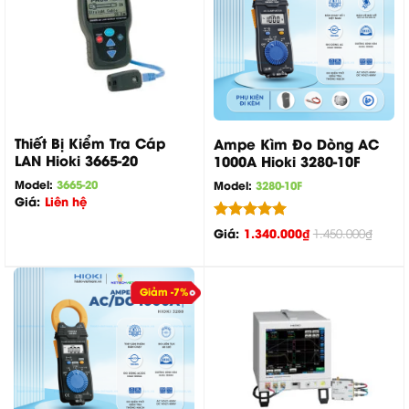
Thiết Bị Kiểm Tra Cáp
Ampe Kìm Đo Dòng AC
LAN Hioki 3665-20
1000A Hioki 3280-10F
Model:
3665-20
Model:
3280-10F
Giá:
Liên hệ
Được xếp
Giá:
1.340.000
₫
1.450.000
₫
hạng
5.00
5 sao
Giảm -7%