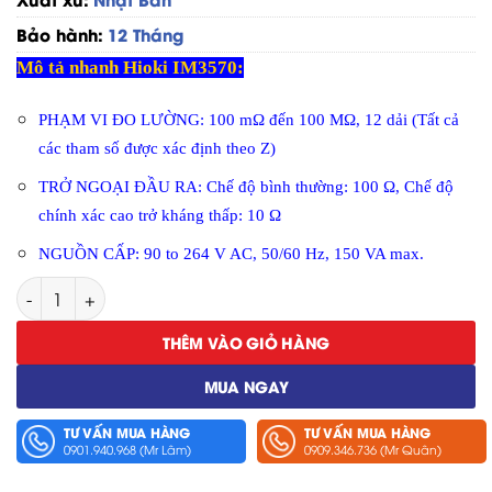
Bảo hành:
12 Tháng
Mô tả nhanh Hioki IM3570:
PHẠM VI ĐO LƯỜNG: 100 mΩ đến 100 MΩ, 12 dải (Tất cả
các tham số được xác định theo Z)
TRỞ NGOẠI ĐẦU RA: Chế độ bình thường: 100 Ω, Chế độ
chính xác cao trở kháng thấp: 10 Ω
NGUỒN CẤP: 90 to 264 V AC, 50/60 Hz, 150 VA max.
Thiết Bị Phân Tích Trở Kháng Hioki IM3570 số lượng
THÊM VÀO GIỎ HÀNG
MUA NGAY
TƯ VẤN MUA HÀNG
TƯ VẤN MUA HÀNG
0901.940.968 (Mr Lâm)
0909.346.736 (Mr Quân)