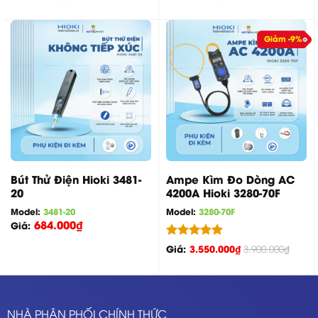
hạng
5.00
hạng
5.00
5 sao
5 sao
Giảm -9%
Bút Thử Điện Hioki 3481-
Ampe Kìm Đo Dòng AC
20
4200A Hioki 3280-70F
Model:
3481-20
Model:
3280-70F
684.000
₫
Giá:
Được xếp
Giá:
3.550.000
₫
3.900.000
₫
hạng
5.00
5 sao
NHÀ PHÂN PHỐI CHÍNH THỨC