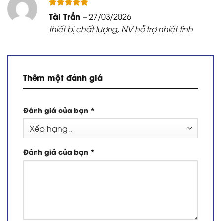
Được xếp
Tài Trần
–
27/03/2026
hạng
5
5
thiết bị chất lượng, NV hỗ trợ nhiệt tình
sao
Thêm một đánh giá
Đánh giá của bạn
*
Đánh giá của bạn
*