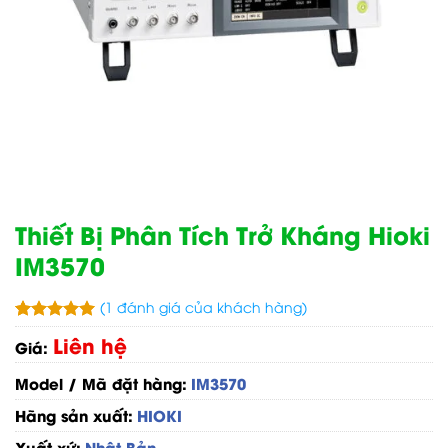
Thiết Bị Phân Tích Trở Kháng Hioki
IM3570
(
1
đánh giá của khách hàng)
5.00
1
trên 5
Liên hệ
Giá:
dựa trên
đánh giá
Model / Mã đặt hàng:
IM3570
Hãng sản xuất:
HIOKI
Xuất xứ:
Nhật Bản