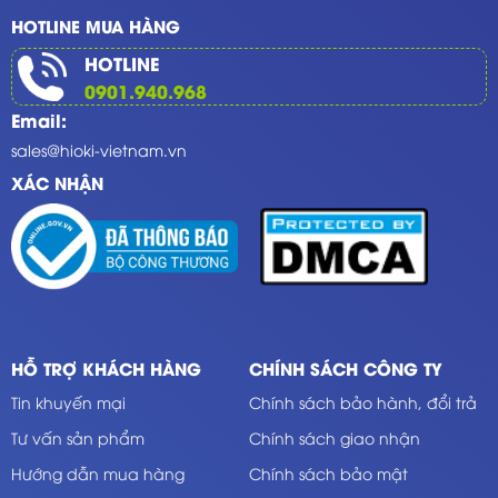
HOTLINE MUA HÀNG
HOTLINE
0901.940.968
Email:
sales@hioki-vietnam.vn
XÁC NHẬN
HỖ TRỢ KHÁCH HÀNG
CHÍNH SÁCH CÔNG TY
Tin khuyến mại
Chính sách bảo hành, đổi trả
Tư vấn sản phẩm
Chính sách giao nhận
Hướng dẫn mua hàng
Chính sách bảo mật