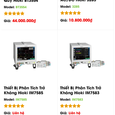
Model:
3285
Model:
BT3554
Được xếp
10.800.000
₫
Được xếp
44.000.000
₫
Giá:
Giá:
hạng
5.00
hạng
5.00
5 sao
5 sao
Thiết Bị Phân Tích Trở
Thiết Bị Phân Tích Trở
Kháng Hioki IM7585
Kháng Hioki IM7583
Model:
IM7585
Model:
IM7583
Được xếp
Được xếp
Giá:
Liên hệ
Giá:
Liên hệ