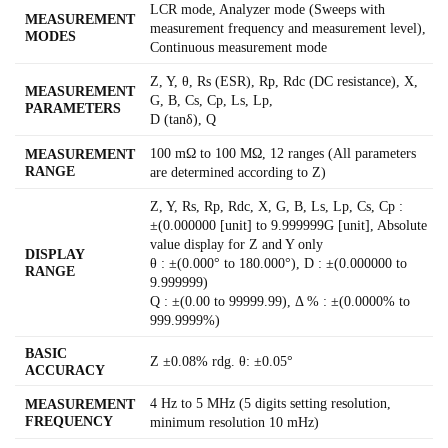
LCR mode, Analyzer mode (Sweeps with
MEASUREMENT
measurement frequency and measurement level),
MODES
Continuous measurement mode
Z, Y, θ, Rs (ESR), Rp, Rdc (DC resistance), X,
MEASUREMENT
G, B, Cs, Cp, Ls, Lp,
PARAMETERS
D (tanδ), Q
100 mΩ to 100 MΩ, 12 ranges (All parameters
MEASUREMENT
RANGE
are determined according to Z)
Z, Y, Rs, Rp, Rdc, X, G, B, Ls, Lp, Cs, Cp :
±(0.000000 [unit] to 9.999999G [unit], Absolute
value display for Z and Y only
DISPLAY
θ : ±(0.000° to 180.000°), D : ±(0.000000 to
RANGE
9.999999)
Q : ±(0.00 to 99999.99), Δ % : ±(0.0000% to
999.9999%)
BASIC
Z ±0.08% rdg. θ: ±0.05°
ACCURACY
4 Hz to 5 MHz (5 digits setting resolution,
MEASUREMENT
FREQUENCY
minimum resolution 10 mHz)