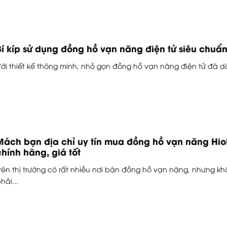
Bí kíp sử dụng đồng hồ vạn năng điện tử siêu chuẩ
ới thiết kế thông minh, nhỏ gọn đồng hồ vạn năng điện tử đã dầ
Mách bạn địa chỉ uy tín mua đồng hồ vạn năng Hio
chính hãng, giá tốt
rên thị trường có rất nhiều nơi bán đồng hồ vạn năng, nhưng k
hải...