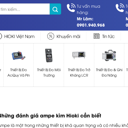
Tư vấn mua
hàng:
Mr Lâm:
0901.940.968
HIOKI Việt Nam
Khuyến mãi
Tin tức
r
Thiết Bị Đo
Thiết Bị Đo Môi
Thiết Bị Đo Trở
Thiết Bị Đo & Ghi
T
AcQuy Và Pin
Trường
Kháng LCR
Đa Năng
Những đánh giá ampe kìm Hioki cần biết
mpe là một trong những thiết bị khá quan trọng và có nhiều kh