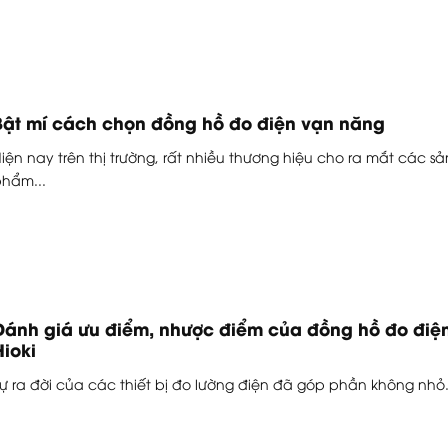
Bật mí cách chọn đồng hồ đo điện vạn năng
iện nay trên thị trường, rất nhiều thương hiệu cho ra mắt các sả
hẩm...
Đánh giá ưu điểm, nhược điểm của đồng hồ đo điệ
Hioki
ự ra đời của các thiết bị đo lường điện đã góp phần không nhỏ.