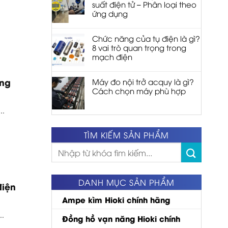
suất điện tử – Phân loại theo
ứng dụng
Chức năng của tụ điện là gì?
8 vai trò quan trọng trong
mạch điện
ăng
Máy đo nội trở acquy là gì?
Cách chọn máy phù hợp
..
TÌM KIẾM SẢN PHẨM
Tìm
kiếm:
DANH MỤC SẢN PHẨM
điện
Ampe kìm Hioki chính hãng
..
Đồng hồ vạn năng Hioki chính