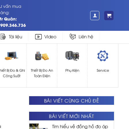
Tư vấn mua
hàng:
Mr Quân:
0909.346.736
Tài liệu
Video
Liên hệ
hiết Bị Đo & Ghi
Thiết Bị Đo An
Phụ Kiện
Service
Công Suất
Toàn Điện
BÀI VIẾT CÙNG CHỦ ĐỀ
BÀI VIẾT MỚI NHẤT
ả
Tìm hiểu về đồng hồ đo áp