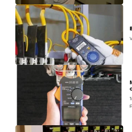
V
T
p