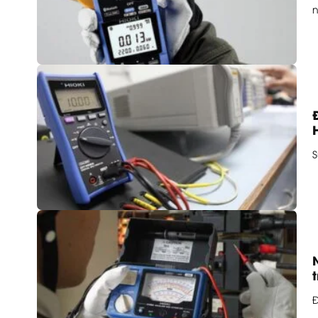
n
S
t
Đ