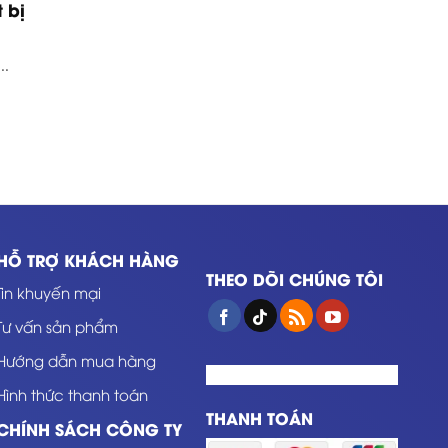
 bị
..
HỖ TRỢ KHÁCH HÀNG
THEO DÕI CHÚNG TÔI
Tin khuyến mại
Tư vấn sản phẩm
Hướng dẫn mua hàng
Hình thức thanh toán
THANH TOÁN
CHÍNH SÁCH CÔNG TY