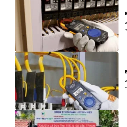
A
n
A
d