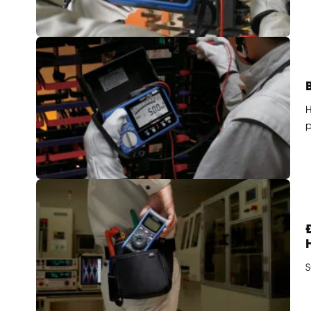
H
p
S