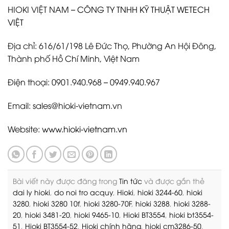
HIOKI VIỆT NAM –
CÔNG TY TNHH KỸ THUẬT WETECH
VIỆT
Địa chỉ: 616/61/198 Lê Đức Thọ, Phường An Hội Đông,
Thành phố Hồ Chí Minh, Việt Nam
Điện thoại: 0901.940.968 – 0949.940.967
Email: sales@hioki-vietnam.vn
Website:
www.hioki-vietnam.vn
Bài viết này được đăng trong
Tin tức
và được gắn thẻ
dai ly hioki
,
do noi tro acquy
,
Hioki
,
hioki 3244-60
,
hioki
3280
,
hioki 3280 10f
,
hioki 3280-70F
,
hioki 3288
,
hioki 3288-
20
,
hioki 3481-20
,
hioki 9465-10
,
Hioki BT3554
,
hioki bt3554-
51
,
Hioki BT3554-52
,
Hioki chính hãng
,
hioki cm3286-50
,