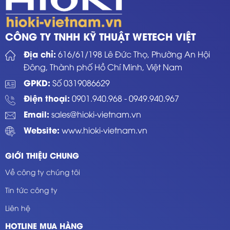
CÔNG TY TNHH KỸ THUẬT WETECH VIỆT
Địa chỉ:
616/61/198 Lê Đức Thọ, Phường An Hội
Đông, Thành phố Hồ Chí Minh, Việt Nam
GPKD:
Số 0319086629
Điện thoại:
0901.940.968
-
0949.940.967
Email:
sales@hioki-vietnam.vn
Website:
www.hioki-vietnam.vn
GIỚI THIỆU CHUNG
Về công ty chúng tôi
Tin tức công ty
Liên hệ
HOTLINE MUA HÀNG