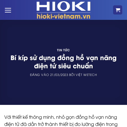
Bỏ
qua
nội
dung
TIN TỨC
Bí kíp sử dụng đồng hồ vạn năng
điện tử siêu chuẩn
ĐĂNG VÀO
21/03/2023
BỞI
VIỆT WETECH
Với thiết kế thông minh, nhỏ gọn đồng hồ vạn năng
điện tử đã dần trở thành thiết bị đo lường điện trong