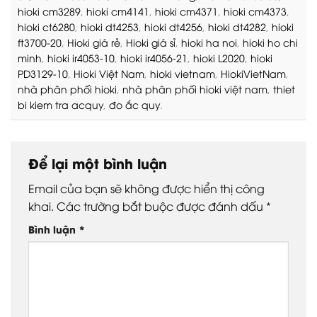
hioki cm3289
,
hioki cm4141
,
hioki cm4371
,
hioki cm4373
,
hioki ct6280
,
hioki dt4253
,
hioki dt4256
,
hioki dt4282
,
hioki
ft3700-20
,
Hioki giá rẻ
,
Hioki giá sỉ
,
hioki ha noi
,
hioki ho chi
minh
,
hioki ir4053-10
,
hioki ir4056-21
,
hioki L2020
,
hioki
PD3129-10
,
Hioki Việt Nam
,
hioki vietnam
,
HiokiVietNam
,
nhà phân phối hioki
,
nhà phân phối hioki việt nam
,
thiet
bi kiem tra acquy
,
đo ắc quy
.
Để lại một bình luận
Email của bạn sẽ không được hiển thị công
khai.
Các trường bắt buộc được đánh dấu
*
Bình luận
*