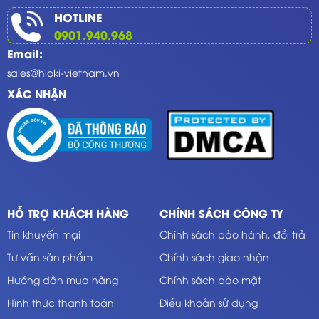
HOTLINE
0901.940.968
Email:
sales@hioki-vietnam.vn
XÁC NHẬN
HỖ TRỢ KHÁCH HÀNG
CHÍNH SÁCH CÔNG TY
Tin khuyến mại
Chính sách bảo hành, đổi trả
Tư vấn sản phẩm
Chính sách giao nhận
Hướng dẫn mua hàng
Chính sách bảo mật
Hình thức thanh toán
Điều khoản sử dụng