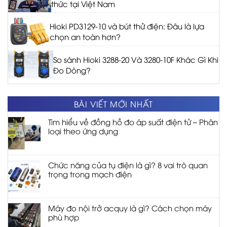
thức tại Việt Nam
Hioki PD3129-10 và bút thử điện: Đâu là lựa
chọn an toàn hơn?
So sánh Hioki 3288-20 Và 3280-10F Khác Gì Khi
Đo Dòng?
BÀI VIẾT MỚI NHẤT
Tìm hiểu về đồng hồ đo áp suất điện tử – Phân
loại theo ứng dụng
Chức năng của tụ điện là gì? 8 vai trò quan
trọng trong mạch điện
Máy đo nội trở acquy là gì? Cách chọn máy
phù hợp