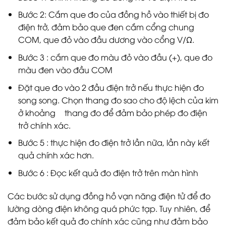
Bước 2: Cắm que đo của đồng hồ vào thiết bị đo
điện trở, đảm bảo que đen cắm cổng chung
COM, que đỏ vào đầu dương vào cổng V/Ω.
Bước 3 : cắm que đo màu đỏ vào đầu (+), que đo
màu đen vào đầu COM
Đặt que đo vào 2 đầu điện trở nếu thực hiện đo
song song. Chọn thang đo sao cho độ lệch của kim
ở khoảng ½ thang đo để đảm bảo phép đo điện
trở chính xác.
Bước 5 : thực hiện đo điện trở lần nữa, lần này kết
quả chính xác hơn.
Bước 6 : Đọc kết quả đo điện trở trên màn hình
Các bước sử dụng đồng hồ vạn năng điện tử để đo
lường dòng điện không quá phức tạp. Tuy nhiên, để
đảm bảo kết quả đo chính xác cũng như đảm bảo