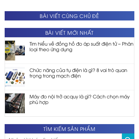
BÀI VIẾT CÙNG CHỦ ĐỀ
BÀI VIẾT MỚI NHẤT
Tìm hiểu về đồng hồ đo áp suất điện tử – Phân
loại theo ứng dụng
Chức năng của tụ điện là gì? 8 vai trò quan
trọng trong mạch điện
Máy đo nội trở acquy là gì? Cách chọn máy
phù hợp
TÌM KIẾM SẢN PHẨM
Tìm