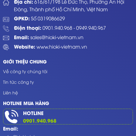
Địa chỉ:
616/61/198 Lê Đức Thọ, Phường An Hội
Đông, Thành phố Hồ Chí Minh, Việt Nam
GPKD:
Số 0319086629
Điện thoại:
0901.940.968
-
0949.940.967
Email:
sales@hioki-vietnam.vn
Website:
www.hioki-vietnam.vn
GIỚI THIỆU CHUNG
Về công ty chúng tôi
Tin tức công ty
Liên hệ
HOTLINE MUA HÀNG
HOTLINE
0901.940.968
Email: