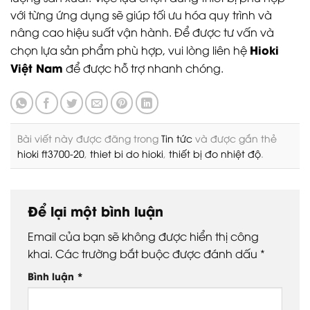
với từng ứng dụng sẽ giúp tối ưu hóa quy trình và
nâng cao hiệu suất vận hành. Để được tư vấn và
Hioki
chọn lựa sản phẩm phù hợp, vui lòng liên hệ
Việt Nam
để được hỗ trợ nhanh chóng.
Bài viết này được đăng trong
Tin tức
và được gắn thẻ
hioki ft3700-20
,
thiet bi do hioki
,
thiết bị đo nhiệt độ
.
Để lại một bình luận
Email của bạn sẽ không được hiển thị công
khai.
Các trường bắt buộc được đánh dấu
*
Bình luận
*