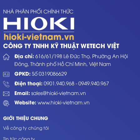
NHÀ PHÂN PHỐI CHÍNH THỨC
CÔNG TY TNHH KỸ THUẬT WETECH VIỆT
Địa chỉ:
616/61/198 Lê Đức Thọ, Phường An Hội
Đông, Thành phố Hồ Chí Minh, Việt Nam
GPKD:
Số 0319086629
Điện thoại:
0901.940.968
-
0949.940.967
Email:
sales@hioki-vietnam.vn
Website:
www.hioki-vietnam.vn
GIỚI THIỆU CHUNG
Về công ty chúng tôi
Tin tức công ty