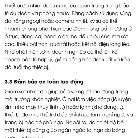
Thiết bị đo nhiệt độ là công cụ quan trọng trong bảo
trì dự đoán và phòng ngừa. Bằng cách sử dụng súng
đo hồng ngoại hoặc camera nhiệt, kỹ sư có thể
nhanh chóng phát hiện các điểm nóng bất thường ở
ổ trục, động cơ, bảng điện, ha dấu hiệu của ma sát
cao, thiếu bôi trơn, quá tải hoặc kết nối điện lỏng lẻo.
Nhờ phát hiện sớm, doanh nghiệp có thể lên kế
hoạch bảo trì hợp lý, giảm hỏng hóc đột xuất và kéo
dài tuổi thọ thiết bị.
3.3 Đảm bảo an toàn lao động
Giám sát nhiệt độ giúp bảo vệ người lao động trong
môi trường khắc nghiệt. Ở nơi làm việc nóng (lò luyện
kim, nhà máy thủy tinh…) hoặc lạnh (kho đông…),
thiết bị đo nhiệt hỗ trợ điều chỉnh ca làm, nghỉ ngơi, và
trang bị bảo hộ phù hợp. Ngoài ra, đo nhiệt độ bề
mặt thiết bị cũng giúp ngăn ngừa tai nạn do bỏng
hoặc lạnh cóng.