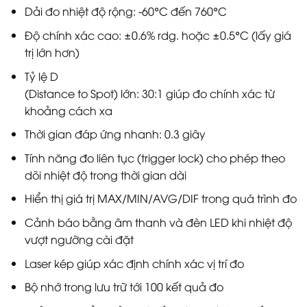
Dải đo nhiệt độ rộng: -60°C đến 760°C
Độ chính xác cao: ±0.6% rdg. hoặc ±0.5°C (lấy giá
trị lớn hơn)
Tỷ lệ D
(Distance to Spot) lớn: 30:1 giúp đo chính xác từ
khoảng cách xa
Thời gian đáp ứng nhanh: 0.3 giây
Tính năng đo liên tục (trigger lock) cho phép theo
dõi nhiệt độ trong thời gian dài
Hiển thị giá trị MAX/MIN/AVG/DIF trong quá trình đo
Cảnh báo bằng âm thanh và đèn LED khi nhiệt độ
vượt ngưỡng cài đặt
Laser kép giúp xác định chính xác vị trí đo
Bộ nhớ trong lưu trữ tới 100 kết quả đo