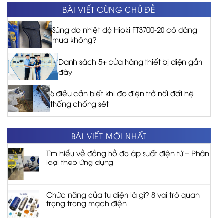
BÀI VIẾT CÙNG CHỦ ĐỀ
Súng đo nhiệt độ Hioki FT3700-20 có đáng
mua không?
Danh sách 5+ cửa hàng thiết bị điện gần
đây
5 điều cần biết khi đo điện trở nối đất hệ
thống chống sét
BÀI VIẾT MỚI NHẤT
Tìm hiểu về đồng hồ đo áp suất điện tử – Phân
loại theo ứng dụng
Chức năng của tụ điện là gì? 8 vai trò quan
trọng trong mạch điện