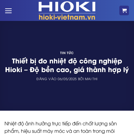
Bỏ
qua
nội
dung
TIN TỨC
Thiết bị đo nhiệt độ công nghiệp
Hioki – Độ bền cao, giá thành hợp lý
ĐĂNG VÀO
06/05/2025
BỞI
MAI THI
Nhiệt độ ảnh hưởng trực tiếp đến chất lượng sản
phẩm, hiệu suất máy móc và an toàn trong môi