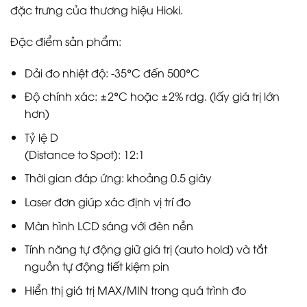
đặc trưng của thương hiệu Hioki.
Đặc điểm sản phẩm:
Dải đo nhiệt độ: -35°C đến 500°C
Độ chính xác: ±2°C hoặc ±2% rdg. (lấy giá trị lớn
hơn)
Tỷ lệ D
(Distance to Spot): 12:1
Thời gian đáp ứng: khoảng 0.5 giây
Laser đơn giúp xác định vị trí đo
Màn hình LCD sáng với đèn nền
Tính năng tự động giữ giá trị (auto hold) và tắt
nguồn tự động tiết kiệm pin
Hiển thị giá trị MAX/MIN trong quá trình đo