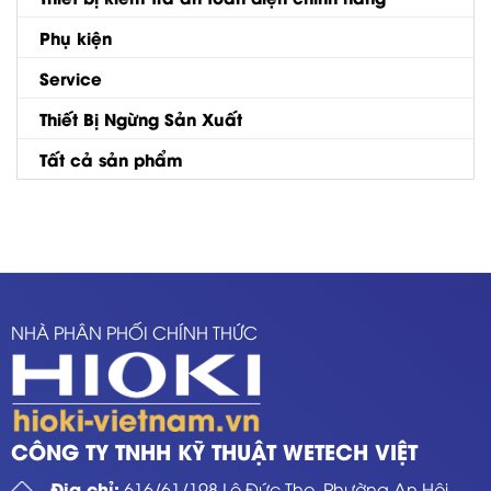
Phụ kiện
Service
Thiết Bị Ngừng Sản Xuất
Tất cả sản phẩm
NHÀ PHÂN PHỐI CHÍNH THỨC
CÔNG TY TNHH KỸ THUẬT WETECH VIỆT
Địa chỉ:
616/61/198 Lê Đức Thọ, Phường An Hội