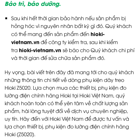
Bảo trì, bảo dưỡng.
Sau khi hết thời gian bảo hành nếu sản phẩm bị
hỏng hóc vì nguyên nhân bất kỳ gì đó. Quý khách
hioki-
có thể mang đến sản phẩm đến
vietnam.vn
để công ty kiểm tra, sau khi kiểm
hioki-vietnam.vn
tra
sẽ báo cho Quý khách chi phí
và thời gian đế sửa chữa sản phẩm đó.
Hy vọng, bài viết trên đây đã mang tới cho quý khách
những thông tin chi tiết về dòng phụ kiện dây treo
Hioki Z5020. Lựa chọn mua các thiết bị, phụ kiện đo
lường điện chính hãng Hioki tại Hioki Việt Nam, quý
khách hoàn toàn có thể yên tâm về chất lượng sản
phẩm, hài lòng tuyệt đối về dịch vụ chuyên nghiệp,
uy tín. Hãy đến với Hioki Việt Nam để được tư vấn và
lựa chọn thiết bị, phụ kiện đo lường điện chính hãng
Hioki (Z5020).