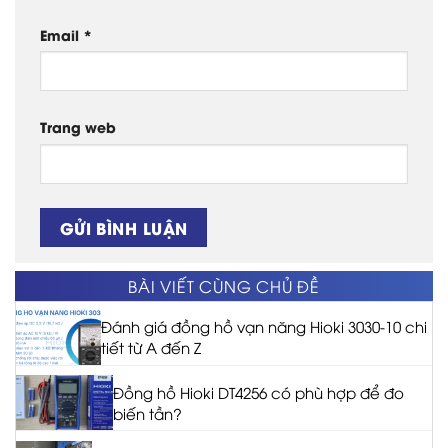
Email
*
Trang web
BÀI VIẾT CÙNG CHỦ ĐỀ
Đánh giá đồng hồ vạn năng Hioki 3030-10 chi
tiết từ A đến Z
Đồng hồ Hioki DT4256 có phù hợp để đo
biến tần?