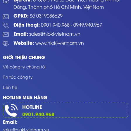
Đông, Thành phố Hồ Chí Minh, Việt Nam
GPKD:
Số 0319086629
Điện thoại:
0901.940.968
-
0949.940.967
Email:
sales@hioki-vietnam.vn
Website:
www.hioki-vietnam.vn
GIỚI THIỆU CHUNG
Về công ty chúng tôi
Tin tức công ty
Liên hệ
HOTLINE MUA HÀNG
HOTLINE
0901.940.968
Email:
sales@hioki-vietnam.vn