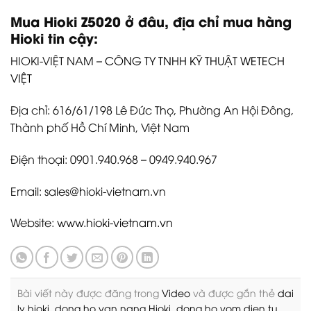
Mua Hioki Z5020 ở đâu, địa chỉ mua hàng
Hioki tin cậy:
HIOKI-VIỆT NAM –
CÔNG TY TNHH KỸ THUẬT WETECH
VIỆT
Địa chỉ: 616/61/198 Lê Đức Thọ, Phường An Hội Đông,
Thành phố Hồ Chí Minh, Việt Nam
Điện thoại: 0901.940.968 – 0949.940.967
Email: sales@hioki-vietnam.vn
Website:
www.hioki-vietnam.vn
Bài viết này được đăng trong
Video
và được gắn thẻ
dai
ly hioki
,
dong ho van nang Hioki
,
dong ho vom dien tu
,