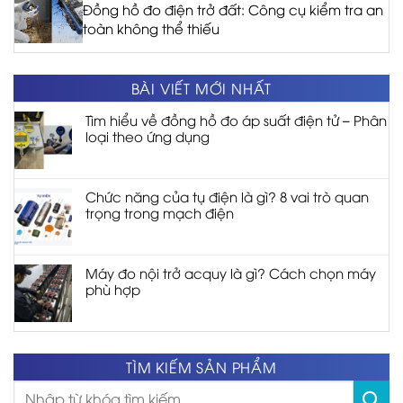
Đồng hồ đo điện trở đất: Công cụ kiểm tra an
toàn không thể thiếu
BÀI VIẾT MỚI NHẤT
Tìm hiểu về đồng hồ đo áp suất điện tử – Phân
loại theo ứng dụng
Chức năng của tụ điện là gì? 8 vai trò quan
trọng trong mạch điện
Máy đo nội trở acquy là gì? Cách chọn máy
phù hợp
TÌM KIẾM SẢN PHẨM
Tìm