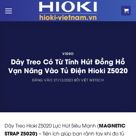
Bỏ
qua
nội
dung
VIDEO
Dây Treo Có Từ Tính Hút Đồng Hồ
Vạn Năng Vào Tủ Điện Hioki Z5020
ĐĂNG VÀO
27/12/2023
BỞI
VIỆT WETECH
MAGNETIC
Dây Treo Hioki Z5020 Lực Hút Siêu Mạnh (
STRAP Z5020)
– Tiện ích giúp bạn rảnh tay khi đo tủ