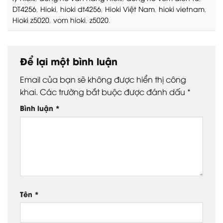
DT4256
,
Hioki
,
hioki dt4256
,
Hioki Việt Nam
,
hioki vietnam
,
Hioki z5020
,
vom hioki
,
z5020
.
Để lại một bình luận
Email của bạn sẽ không được hiển thị công
khai.
Các trường bắt buộc được đánh dấu
*
Bình luận
*
Tên
*