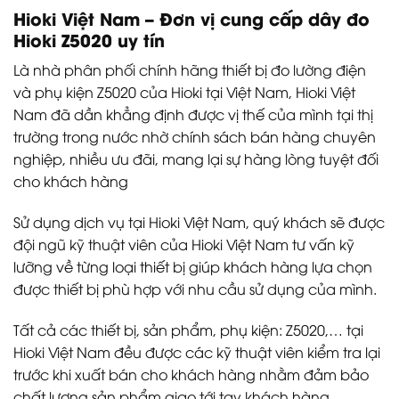
Hioki Việt Nam – Đơn vị cung cấp dây đo
Hioki Z5020 uy tín
Là nhà phân phối chính hãng thiết bị đo lường điện
và phụ kiện Z5020 của Hioki tại Việt Nam, Hioki Việt
Nam đã dần khẳng định được vị thế của mình tại thị
trường trong nước nhờ chính sách bán hàng chuyên
nghiệp, nhiều ưu đãi, mang lại sự hàng lòng tuyệt đối
cho khách hàng
Sử dụng dịch vụ tại Hioki Việt Nam, quý khách sẽ được
đội ngũ kỹ thuật viên của Hioki Việt Nam tư vấn kỹ
lưỡng về từng loại thiết bị giúp khách hàng lựa chọn
được thiết bị phù hợp với nhu cầu sử dụng của mình.
Tất cả các thiết bị, sản phẩm, phụ kiện: Z5020,… tại
Hioki Việt Nam đều được các kỹ thuật viên kiểm tra lại
trước khi xuất bán cho khách hàng nhằm đảm bảo
chất lượng sản phẩm giao tới tay khách hàng.