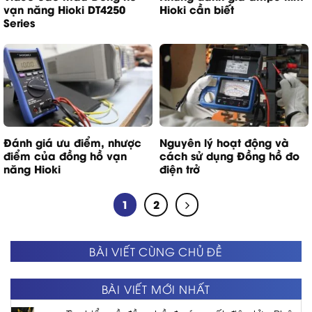
vạn năng Hioki DT4250
Hioki cần biết
Series
Đánh giá ưu điểm, nhược
Nguyên lý hoạt động và
điểm của đồng hồ vạn
cách sử dụng Đồng hồ đo
năng Hioki
điện trở
1
2
BÀI VIẾT CÙNG CHỦ ĐỀ
BÀI VIẾT MỚI NHẤT