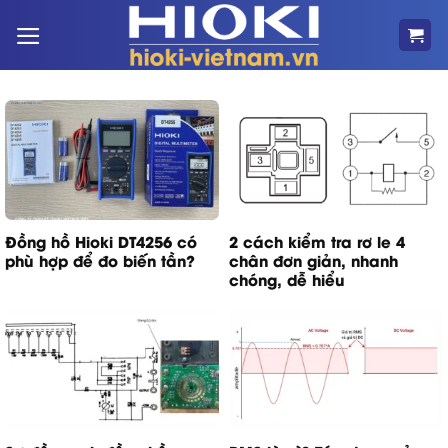
Bỏ
qua
nội
dung
Đồng hồ Hioki DT4256 có
2 cách kiểm tra rơ le 4
phù hợp để đo biến tần?
chân đơn giản, nhanh
chóng, dễ hiểu