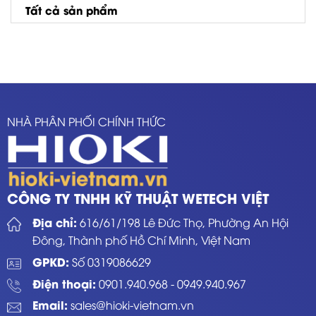
Tất cả sản phẩm
NHÀ PHÂN PHỐI CHÍNH THỨC
CÔNG TY TNHH KỸ THUẬT WETECH VIỆT
Địa chỉ:
616/61/198 Lê Đức Thọ, Phường An Hội
Đông, Thành phố Hồ Chí Minh, Việt Nam
GPKD:
Số 0319086629
Điện thoại:
0901.940.968
-
0949.940.967
Email:
sales@hioki-vietnam.vn