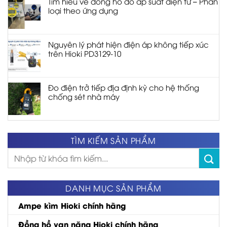
Tìm hiểu về đồng hồ đo áp suất điện tử – Phân
loại theo ứng dụng
Nguyên lý phát hiện điện áp không tiếp xúc
trên Hioki PD3129-10
Đo điện trở tiếp địa định kỳ cho hệ thống
chống sét nhà máy
TÌM KIẾM SẢN PHẨM
Tìm
kiếm:
DANH MỤC SẢN PHẨM
Ampe kìm Hioki chính hãng
Đồng hồ vạn năng Hioki chính hãng