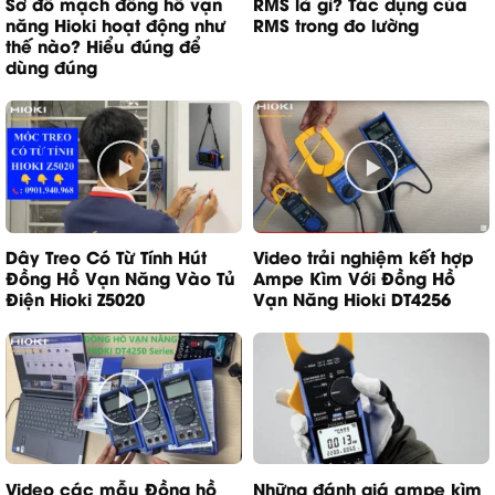
Sơ đồ mạch đồng hồ vạn
RMS là gì? Tác dụng của
năng Hioki hoạt động như
RMS trong đo lường
thế nào? Hiểu đúng để
dùng đúng
Dây Treo Có Từ Tính Hút
Video trải nghiệm kết hợp
Đồng Hồ Vạn Năng Vào Tủ
Ampe Kìm Với Đồng Hồ
Điện Hioki Z5020
Vạn Năng Hioki DT4256
Video các mẫu Đồng hồ
Những đánh giá ampe kìm