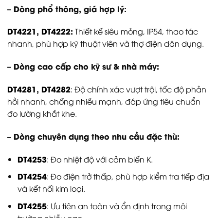
– Dòng phổ thông, giá hợp lý:
DT4221
,
DT4222
:
Thiết kế siêu mỏng, IP54, thao tác
nhanh, phù hợp kỹ thuật viên và thợ điện dân dụng.
– Dòng cao cấp cho kỹ sư & nhà máy:
DT4281
,
DT4282
: Độ chính xác vượt trội, tốc độ phản
hồi nhanh, chống nhiễu mạnh, đáp ứng tiêu chuẩn
đo lường khắt khe.
– Dòng chuyên dụng theo nhu cầu đặc thù:
DT4253
: Đo nhiệt độ với cảm biến K.
DT4254
: Đo điện trở thấp, phù hợp kiểm tra tiếp địa
và kết nối kim loại.
DT4255
: Ưu tiên an toàn và ổn định trong môi
trường nhiễu cao.