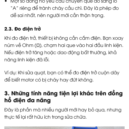
Một số đồng hồ yêu cầu chuyển que đo sang lỗ
“A” riêng để tránh cháy cầu chì. Đây là phép đo
dễ sai nhất, nên người mới cần thận trọng.
2.3. Đo điện trở
Khi đo điện trở, thiết bị không cần cắm điện. Bạn xoay
núm về Ohm (Ω), chạm hai que vào hai đầu linh kiện.
Nếu điện trở tăng hoặc dao động bất thường, khả
năng linh kiện đã lỗi.
Ví dụ: Khi sửa quạt, bạn có thể đo điện trở cuộn dây
để biết motor có bị cháy hay đứt không.
3. Những tính năng tiện lợi khác trên đồng
hồ điện đa năng
Đây là phần mà nhiều người mới hay bỏ qua, nhưng
thực tế lại rất hữu ích trong sửa chữa.