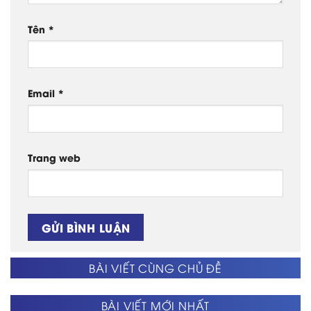
Tên
*
Email
*
Trang web
BÀI VIẾT CÙNG CHỦ ĐỀ
BÀI VIẾT MỚI NHẤT