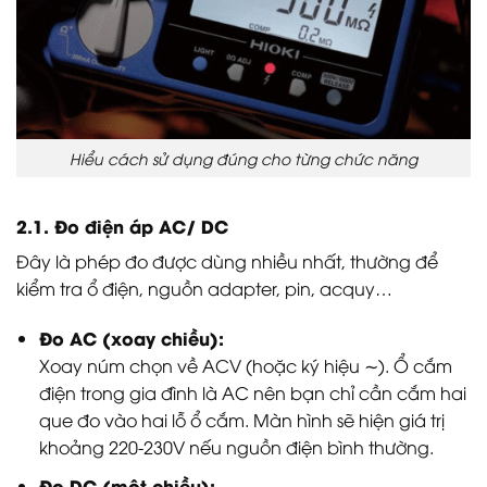
Hiểu cách sử dụng đúng cho từng chức năng
2.1. Đo điện áp AC/ DC
Đây là phép đo được dùng nhiều nhất, thường để
kiểm tra ổ điện, nguồn adapter, pin, acquy…
Đo AC (xoay chiều):
Xoay núm chọn về ACV (hoặc ký hiệu ∼). Ổ cắm
điện trong gia đình là AC nên bạn chỉ cần cắm hai
que đo vào hai lỗ ổ cắm. Màn hình sẽ hiện giá trị
khoảng 220-230V nếu nguồn điện bình thường.
Đo DC (một chiều):