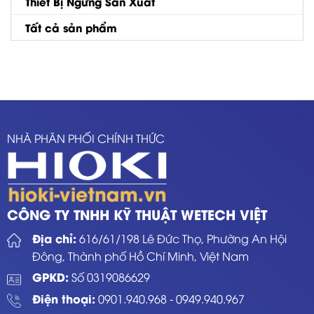
Thiết Bị Ngừng Sản Xuất
Tất cả sản phẩm
NHÀ PHÂN PHỐI CHÍNH THỨC
CÔNG TY TNHH KỸ THUẬT WETECH VIỆT
Địa chỉ:
616/61/198 Lê Đức Thọ, Phường An Hội
Đông, Thành phố Hồ Chí Minh, Việt Nam
GPKD:
Số 0319086629
Điện thoại:
0901.940.968
-
0949.940.967