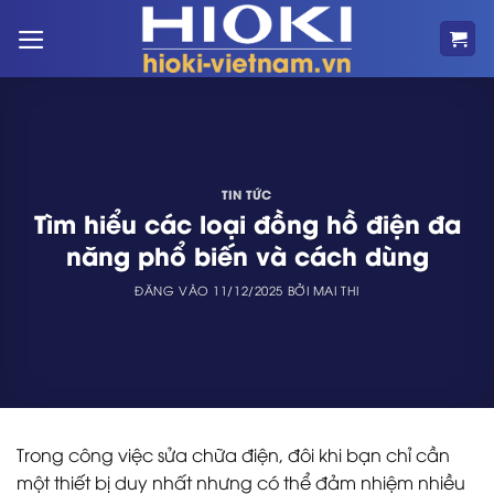
Bỏ
qua
nội
dung
TIN TỨC
Tìm hiểu các loại đồng hồ điện đa
năng phổ biến và cách dùng
ĐĂNG VÀO
11/12/2025
BỞI
MAI THI
Trong công việc sửa chữa điện, đôi khi bạn chỉ cần
một thiết bị duy nhất nhưng có thể đảm nhiệm nhiều