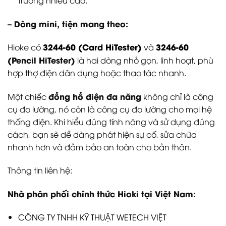
– Dòng mini, tiện mang theo:
3244-60 (Card HiTester)
3246-60
Hioke có
và
(Pencil HiTester)
là hai dòng nhỏ gọn, linh hoạt, phù
hợp thợ điện dân dụng hoặc thao tác nhanh.
đồng hồ điện đa năng
Một chiếc
không chỉ là công
cụ đo lường, nó còn là công cụ đo lường cho mọi hệ
thống điện. Khi hiểu đúng tính năng và sử dụng đúng
cách, bạn sẽ dễ dàng phát hiện sự cố, sửa chữa
nhanh hơn và đảm bảo an toàn cho bản thân.
Thông tin liên hệ:
Nhà phân phối chính thức Hioki tại Việt Nam:
CÔNG TY TNHH KỸ THUẬT WETECH VIỆT