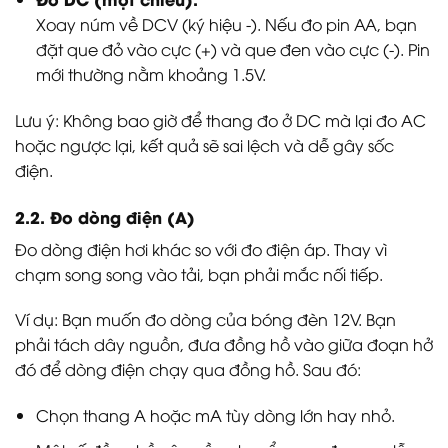
Xoay núm về DCV (ký hiệu -). Nếu đo pin AA, bạn
đặt que đỏ vào cực (+) và que đen vào cực (-). Pin
mới thường nằm khoảng 1.5V.
Lưu ý: Không bao giờ để thang đo ở DC mà lại đo AC
hoặc ngược lại, kết quả sẽ sai lệch và dễ gây sốc
điện.
2.2. Đo dòng điện (A)
Đo dòng điện hơi khác so với đo điện áp. Thay vì
chạm song song vào tải, bạn phải mắc nối tiếp.
Ví dụ: Bạn muốn đo dòng của bóng đèn 12V. Bạn
phải tách dây nguồn, đưa đồng hồ vào giữa đoạn hở
đó để dòng điện chạy qua đồng hồ. Sau đó:
Chọn thang A hoặc mA tùy dòng lớn hay nhỏ.