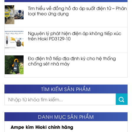
Tìm hiểu về đồng hồ đo áp suất điện tử – Phân
loại theo ứng dụng
Nguyên lý phát hiện điện áp không tiếp xúc
trên Hioki PD3129-10
Đo điện trở tiếp địa định kỳ cho hệ thống
chống sét nhà máy
TÌM KIẾM SẢN PHẨM
Tìm
kiếm:
DANH MỤC SẢN PHẨM
Ampe kìm Hioki chính hãng