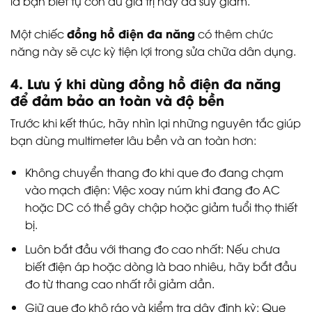
là bạn biết tụ còn đủ giá trị hay đã suy giảm.
đồng hồ điện đa năng
Một chiếc
có thêm chức
năng này sẽ cực kỳ tiện lợi trong sửa chữa dân dụng.
4. Lưu ý khi dùng đồng hồ điện đa năng
để đảm bảo an toàn và độ bền
Trước khi kết thúc, hãy nhìn lại những nguyên tắc giúp
bạn dùng multimeter lâu bền và an toàn hơn:
Không chuyển thang đo khi que đo đang chạm
vào mạch điện: Việc xoay núm khi đang đo AC
hoặc DC có thể gây chập hoặc giảm tuổi thọ thiết
bị.
Luôn bắt đầu với thang đo cao nhất: Nếu chưa
biết điện áp hoặc dòng là bao nhiêu, hãy bắt đầu
đo từ thang cao nhất rồi giảm dần.
Giữ que đo khô ráo và kiểm tra dây định kỳ: Que