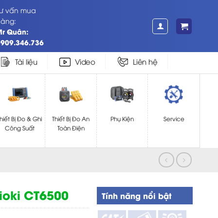
ư vấn mua
àng:
Mr Quân:
909.346.736
Tài liệu
Video
Liên hệ
hiết Bị Đo & Ghi
Thiết Bị Đo An
Phụ Kiện
Service
Công Suất
Toàn Điện
oki CT6500
Tính năng nổi bật