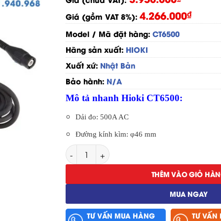
4.266.000
₫
Giá (gồm VAT 8%):
Model / Mã đặt hàng:
CT6500
Hãng sản xuất:
HIOKI
Xuất xứ:
Nhật Bản
Bảo hành:
N/A
Mô tả nhanh Hioki CT6500:
Dải đo: 500A AC
Đường kính kìm: φ46 mm
Ampe Kìm Đo Dòng AC Hioki CT6500 số lư
THÊM VÀO GIỎ HÀ
MUA NGAY
TƯ VẤN MUA HÀNG
TƯ VẤN