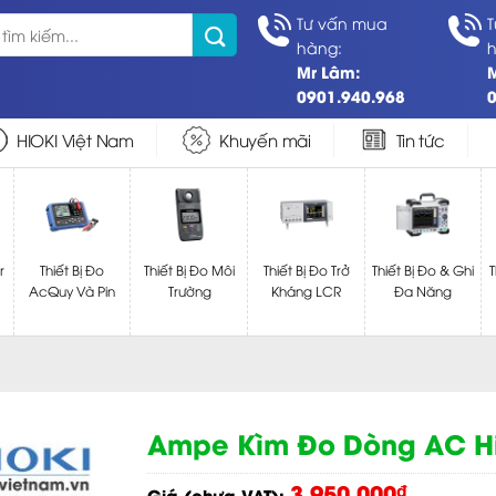
Tư vấn mua
T
hàng:
h
Mr Lâm:
0901.940.968
0
HIOKI Việt Nam
Khuyến mãi
Tin tức
r
Thiết Bị Đo
Thiết Bị Đo Môi
Thiết Bị Đo Trở
Thiết Bị Đo & Ghi
T
AcQuy Và Pin
Trường
Kháng LCR
Đa Năng
Ampe Kìm Đo Dòng AC Hi
3.950.000
₫
Giá (chưa VAT):