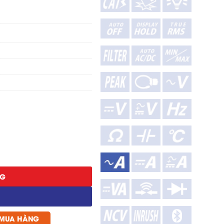
ợng
NG
 MUA HÀNG