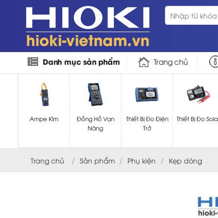
Bỏ
Tìm
qua
kiếm:
nội
dung
Danh mục sản phẩm
Trang chủ
Ampe Kìm
Đồng Hồ Vạn
Thiết Bị Đo Điện
Thiết Bị Đo Sola
Năng
Trở
/
/
/
Trang chủ
Sản phẩm
Phụ kiện
Kẹp dòng