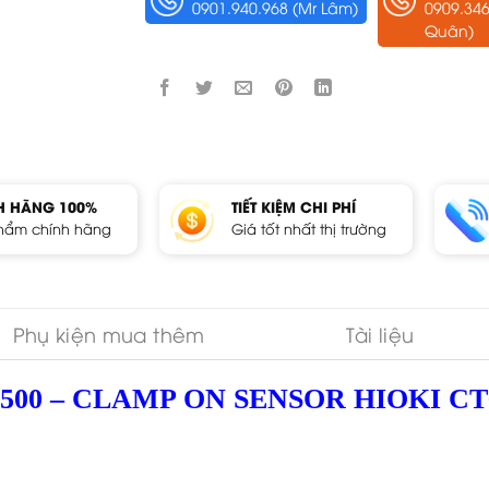
0901.940.968 (Mr Lâm)
0909.346
Quân)
H HÃNG 100%
TIẾT KIỆM CHI PHÍ
hẩm chính hãng
Giá tốt nhất thị trường
Phụ kiện mua thêm
Tài liệu
T6500 – CLAMP ON SENSOR HIOKI CT