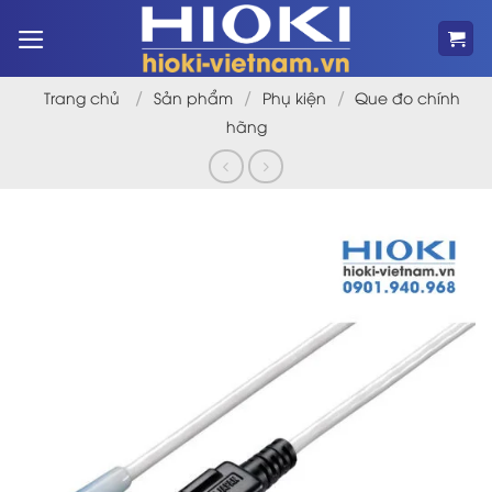
Bỏ
qua
nội
dung
/
/
/
Trang chủ
Sản phẩm
Phụ kiện
Que đo chính
hãng