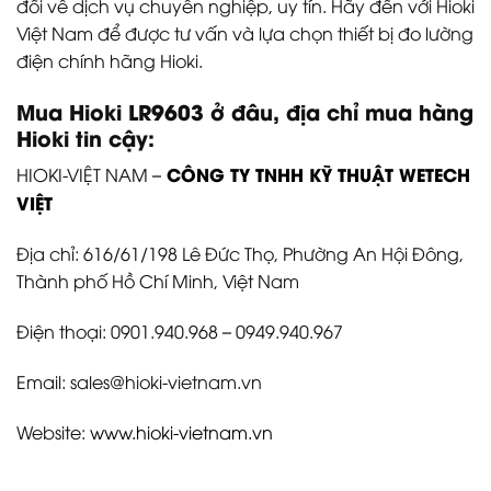
đối về dịch vụ chuyên nghiệp, uy tín. Hãy đến với Hioki
Việt Nam để được tư vấn và lựa chọn thiết bị đo lường
điện chính hãng Hioki.
Mua Hioki
LR9603
ở đâu, địa chỉ mua hàng
Hioki tin cậy:
CÔNG TY TNHH KỸ THUẬT WETECH
HIOKI-VIỆT NAM –
VIỆT
Địa chỉ: 616/61/198 Lê Đức Thọ, Phường An Hội Đông,
Thành phố Hồ Chí Minh, Việt Nam
Điện thoại: 0901.940.968 – 0949.940.967
Email: sales@hioki-vietnam.vn
Website:
www.hioki-vietnam.vn