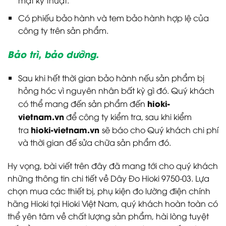
mặt kỹ thuật.
Có phiếu bảo hành và tem bảo hành hợp lệ của
công ty trên sản phẩm.
Bảo trì, bảo dưỡng.
Sau khi hết thời gian bảo hành nếu sản phẩm bị
hỏng hóc vì nguyên nhân bất kỳ gì đó. Quý khách
hioki-
có thể mang đến sản phẩm đến
vietnam.vn
để công ty kiểm tra, sau khi kiểm
hioki-vietnam.vn
tra
sẽ báo cho Quý khách chi phí
và thời gian đế sửa chữa sản phẩm đó.
Hy vọng, bài viết trên đây đã mang tới cho quý khách
những thông tin chi tiết về Dây Đo Hioki 9750-03. Lựa
chọn mua các thiết bị, phụ kiện đo lường điện chính
hãng Hioki tại Hioki Việt Nam, quý khách hoàn toàn có
thể yên tâm về chất lượng sản phẩm, hài lòng tuyệt