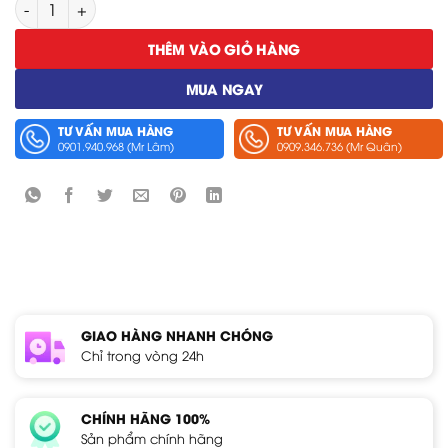
Cảm Biến Nhiệt Độ Hioki LR9603 số lượng
THÊM VÀO GIỎ HÀNG
MUA NGAY
TƯ VẤN MUA HÀNG
TƯ VẤN MUA HÀNG
0901.940.968 (Mr Lâm)
0909.346.736 (Mr Quân)
GIAO HÀNG NHANH CHÓNG
Chỉ trong vòng 24h
CHÍNH HÃNG 100%
Sản phẩm chính hãng