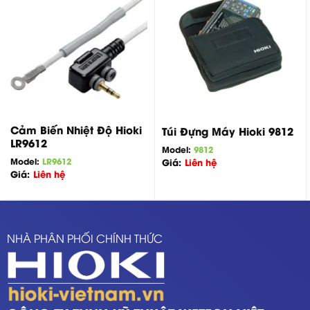
Cảm Biến Nhiệt Độ Hioki
Túi Đựng Máy Hioki 9812
LR9612
Model:
9812
Model:
LR9612
Giá:
Liên hệ
Giá:
Liên hệ
NHÀ PHÂN PHỐI CHÍNH THỨC