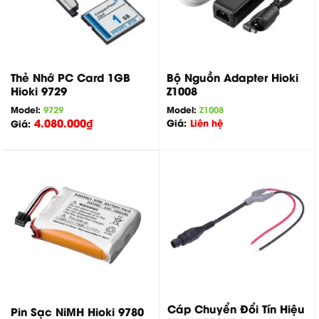
Thẻ Nhớ PC Card 1GB
Bộ Nguồn Adapter Hioki
Hioki 9729
Z1008
Model:
9729
Model:
Z1008
4.080.000
₫
Giá:
Liên hệ
Giá:
Cáp Chuyển Đổi Tín Hiệu
Pin Sạc NiMH Hioki 9780