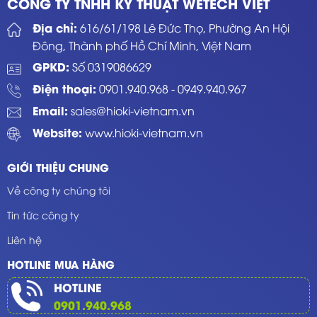
CÔNG TY TNHH KỸ THUẬT WETECH VIỆT
Địa chỉ:
616/61/198 Lê Đức Thọ, Phường An Hội
Đông, Thành phố Hồ Chí Minh, Việt Nam
GPKD:
Số 0319086629
Điện thoại:
0901.940.968
-
0949.940.967
Email:
sales@hioki-vietnam.vn
Website:
www.hioki-vietnam.vn
GIỚI THIỆU CHUNG
Về công ty chúng tôi
Tin tức công ty
Liên hệ
HOTLINE MUA HÀNG
HOTLINE
0901.940.968