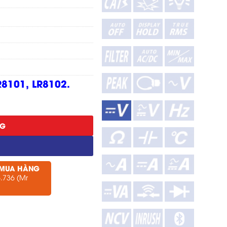
R8101, LR8102.
NG
 MUA HÀNG
.736 (Mr