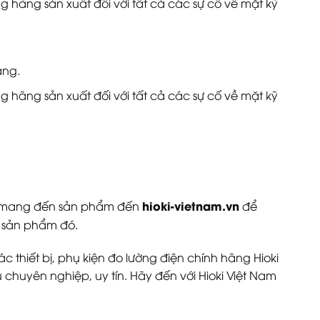
 hãng sản xuất đối với tất cả các sự cố về mặt kỹ
àng.
 hãng sản xuất đối với tất cả các sự cố về mặt kỹ
hioki-vietnam.vn
hể mang đến sản phẩm đến
để
a sản phẩm đó.
c thiết bị, phụ kiện đo lường điện chính hãng Hioki
 chuyên nghiệp, uy tín. Hãy đến với Hioki Việt Nam