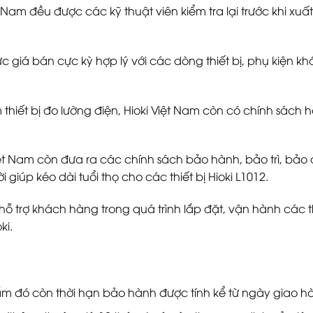
Việt Nam đều được các kỹ thuật viên kiểm tra lại trước kh
c giá bán cực kỳ hợp lý với các dòng thiết bị, phụ kiệ
thiết bị đo lường điện, Hioki Việt Nam còn có chính sách
 Việt Nam còn đưa ra các chính sách bảo hành, bảo trì, b
 giúp kéo dài tuổi thọ cho các thiết bị Hioki L1012.
 hỗ trợ khách hàng trong quá trình lắp đặt, vận hành các t
ki.
 đó còn thời hạn bảo hành được tính kể từ ngày giao h