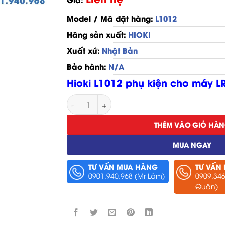
Model / Mã đặt hàng:
L1012
Hãng sản xuất:
HIOKI
Xuất xứ:
Nhật Bản
Bảo hành:
N/A
Hioki L1012 phụ kiện cho máy L
Dây Cấp Nguồn Hioki L1012 số lượng
THÊM VÀO GIỎ HÀ
MUA NGAY
TƯ VẤN MUA HÀNG
TƯ VẤN
0901.940.968 (Mr Lâm)
0909.346
Quân)