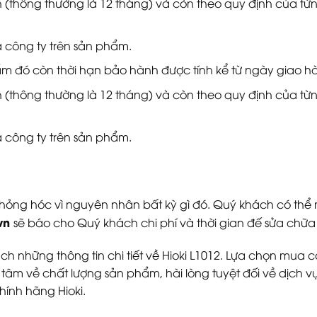
(thông thường là 12 tháng) và còn theo quy định của từng
 công ty trên sản phẩm.
 đó còn thời hạn bảo hành được tính kể từ ngày giao h
(thông thường là 12 tháng) và còn theo quy định của từng
 công ty trên sản phẩm.
ị hỏng hóc vì nguyên nhân bất kỳ gì đó. Quý khách có t
vn
sẽ báo cho Quý khách chi phí và thời gian đế sửa chữ
h những thông tin chi tiết về Hioki L1012. Lựa chọn mua cá
 tâm về chất lượng sản phẩm, hài lòng tuyệt đối về dịch vụ
hính hãng Hioki.