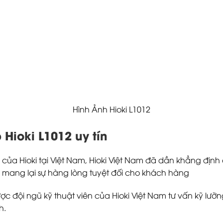
Hình Ảnh Hioki L1012
Hioki L1012 uy tín
 của Hioki tại Việt Nam, Hioki Việt Nam đã dần khẳng định 
 mang lại sự hàng lòng tuyệt đối cho khách hàng
ợc đội ngũ kỹ thuật viên của Hioki Việt Nam tư vấn kỹ lưỡn
h.