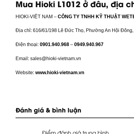
Mua Hioki L1012 ở đâu, địa ch
HIOKI-VIỆT NAM –
CÔNG TY TNHH KỸ THUẬT WET
Địa chỉ: 616/61/198 Lê Đức Thọ, Phường An Hội Đông,
Điện thoại:
0901.940.968
–
0949.940.967
Email: sales@hioki-vietnam.vn
Website:
www.hioki-vietnam.vn
Đánh giá & bình luận
Điểm đánh giá trung bình