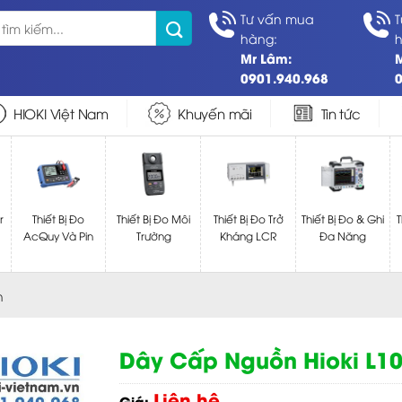
Tư vấn mua
T
hàng:
h
Mr Lâm:
0901.940.968
0
HIOKI Việt Nam
Khuyến mãi
Tin tức
r
Thiết Bị Đo
Thiết Bị Đo Môi
Thiết Bị Đo Trở
Thiết Bị Đo & Ghi
T
AcQuy Và Pin
Trường
Kháng LCR
Đa Năng
n
Dây Cấp Nguồn Hioki L1
Liên hệ
Giá: