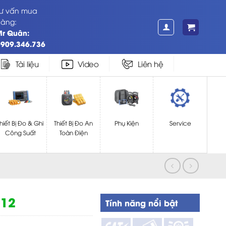
ư vấn mua
àng:
Mr Quân:
909.346.736
Tài liệu
Video
Liên hệ
hiết Bị Đo & Ghi
Thiết Bị Đo An
Phụ Kiện
Service
Công Suất
Toàn Điện
012
Tính năng nổi bật