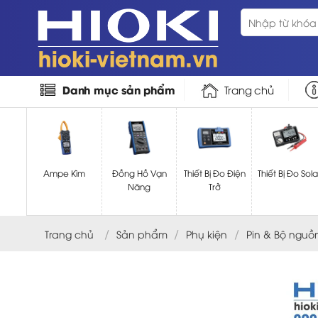
Bỏ
Tìm
qua
kiếm:
nội
dung
Danh mục sản phẩm
Trang chủ
Ampe Kìm
Đồng Hồ Vạn
Thiết Bị Đo Điện
Thiết Bị Đo Sola
Năng
Trở
/
/
/
Trang chủ
Sản phẩm
Phụ kiện
Pin & Bộ nguồ