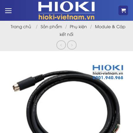
Bỏ
qua
nội
dung
/
/
/
Trang chủ
Sản phẩm
Phụ kiện
Module & Cáp
kết nối