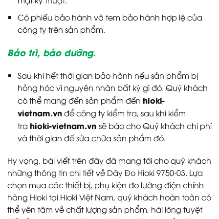
mặt kỹ thuật.
Có phiếu bảo hành và tem bảo hành hợp lệ của
công ty trên sản phẩm.
Bảo trì, bảo dưỡng.
Sau khi hết thời gian bảo hành nếu sản phẩm bị
hỏng hóc vì nguyên nhân bất kỳ gì đó. Quý khách
hioki-
có thể mang đến sản phẩm đến
vietnam.vn
để công ty kiểm tra, sau khi kiểm
hioki-vietnam.vn
tra
sẽ báo cho Quý khách chi phí
và thời gian đế sửa chữa sản phẩm đó.
Hy vọng, bài viết trên đây đã mang tới cho quý khách
những thông tin chi tiết về Dây Đo Hioki 9750-03. Lựa
chọn mua các thiết bị, phụ kiện đo lường điện chính
hãng Hioki tại Hioki Việt Nam, quý khách hoàn toàn có
thể yên tâm về chất lượng sản phẩm, hài lòng tuyệt