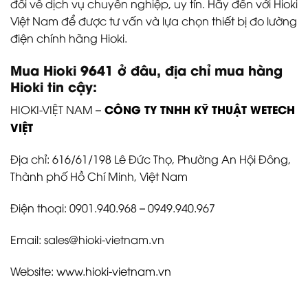
đối về dịch vụ chuyên nghiệp, uy tín. Hãy đến với Hioki
Việt Nam để được tư vấn và lựa chọn thiết bị đo lường
điện chính hãng Hioki.
Mua Hioki 9641
ở đâu, địa chỉ mua hàng
Hioki tin cậy:
CÔNG TY TNHH KỸ THUẬT WETECH
HIOKI-VIỆT NAM –
VIỆT
Địa chỉ: 616/61/198 Lê Đức Thọ, Phường An Hội Đông,
Thành phố Hồ Chí Minh, Việt Nam
Điện thoại: 0901.940.968 – 0949.940.967
Email: sales@hioki-vietnam.vn
Website:
www.hioki-vietnam.vn