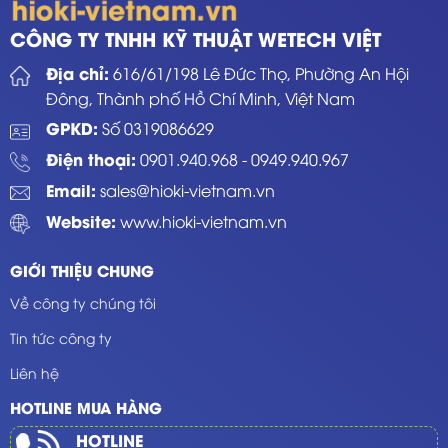
CÔNG TY TNHH KỸ THUẬT WETECH VIỆT
Địa chỉ:
616/61/198 Lê Đức Thọ, Phường An Hội
Đông, Thành phố Hồ Chí Minh, Việt Nam
GPKD:
Số 0319086629
Điện thoại:
0901.940.968
-
0949.940.967
Email:
sales@hioki-vietnam.vn
Website:
www.hioki-vietnam.vn
GIỚI THIỆU CHUNG
Về công ty chúng tôi
Tin tức công ty
Liên hệ
HOTLINE MUA HÀNG
HOTLINE