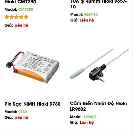
10A φ 40mm Hioki 9657-
Hioki CM7290
10
Model:
CM7290
Model:
9657-10
Giá:
Liên hệ
Được xếp
Giá:
Liên hệ
hạng
5.00
5 sao
Cảm Biến Nhiệt Độ Hioki
Pin Sạc NiMH Hioki 9780
LR9602
Model:
9780
Model:
LR9602
Giá:
Liên hệ
Giá:
Liên hệ