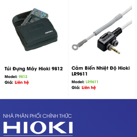
Cảm Biến Nhiệt Độ Hioki
Túi Đựng Máy Hioki 9812
LR9611
Model:
9812
Model:
LR9611
Giá:
Liên hệ
Giá:
Liên hệ
NHÀ PHÂN PHỐI CHÍNH THỨC