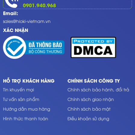
0901.940.968
Email:
sales@hioki-vietnam.vn
XÁC NHẬN
HỖ TRỢ KHÁCH HÀNG
CHÍNH SÁCH CÔNG TY
Tin khuyến mại
Chính sách bảo hành, đổi trả
Tư vấn sản phẩm
Chính sách giao nhận
Hướng dẫn mua hàng
Chính sách bảo mật
Hình thức thanh toán
Điều khoản sử dụng