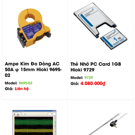
Ampe Kìm Đo Dòng AC
Thẻ Nhớ PC Card 1GB
50A φ 15mm Hioki 9695-
Hioki 9729
02
Model:
9729
4.080.000
₫
Model:
9695-02
Giá:
Giá:
Liên hệ