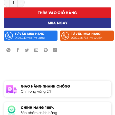
Cáp Kết Nối Hioki 9641 số lượng
THÊM VÀO GIỎ HÀNG
MUA NGAY
TƯ VẤN MUA HÀNG
TƯ VẤN MUA HÀNG
0901.940.968 (Mr Lâm)
0909.346.736 (Mr Quân)
GIAO HÀNG NHANH CHÓNG
Chỉ trong vòng 24h
CHÍNH HÃNG 100%
Sản phẩm chính hãng